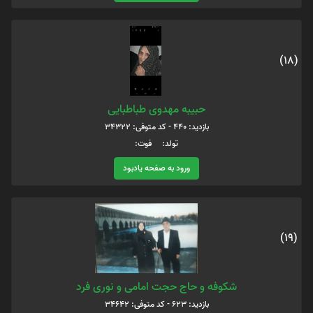
(18)
حبیبه مهدوی طباطبایی
بازدید: 440 - کد متوفی: 34322
تولد: فوت:
ورود به صفحه یادبود
(19)
شکوفه و حاج حجت امامی و نوری فرد
بازدید: 623 - کد متوفی: 34642