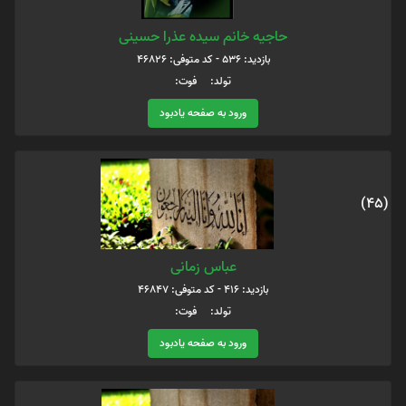
حاجیه خانم سیده عذرا حسینی
بازدید: 536 - کد متوفی: 46826
تولد: فوت:
ورود به صفحه یادبود
(45)
عباس زمانی
بازدید: 416 - کد متوفی: 46847
تولد: فوت:
ورود به صفحه یادبود