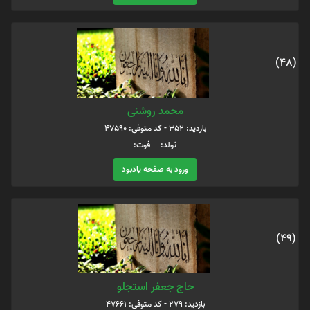
(48)
محمد روشنی
بازدید: 352 - کد متوفی: 47590
تولد: فوت:
ورود به صفحه یادبود
(49)
حاج جعفر استجلو
بازدید: 279 - کد متوفی: 47661