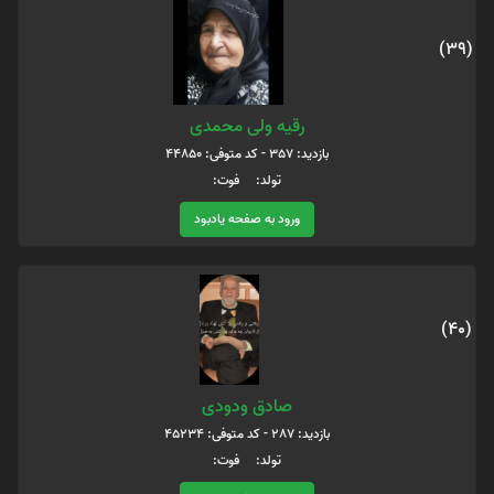
(39)
رقیه ولی محمدی
بازدید: 357 - کد متوفی: 44850
تولد: فوت:
ورود به صفحه یادبود
(40)
صادق ودودی
بازدید: 287 - کد متوفی: 45234
تولد: فوت: