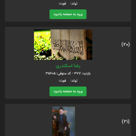
تولد: فوت:
ورود به صفحه یادبود
(20)
رضا اسکندری
بازدید: 377 - کد متوفی: 35605
تولد: فوت:
ورود به صفحه یادبود
(21)