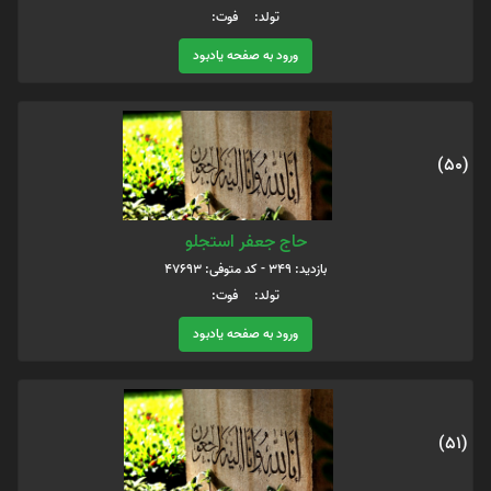
تولد: فوت:
ورود به صفحه یادبود
(50)
حاج جعفر استجلو
بازدید: 349 - کد متوفی: 47693
تولد: فوت:
ورود به صفحه یادبود
(51)