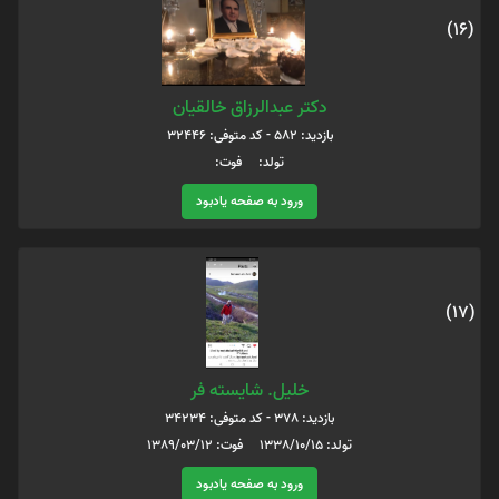
(16)
دکتر عبدالرزاق خالقیان
بازدید: 582 - کد متوفی: 32446
تولد: فوت:
ورود به صفحه یادبود
(17)
خلیل. شایسته فر
بازدید: 378 - کد متوفی: 34234
تولد: 1338/10/15 فوت: 1389/03/12
ورود به صفحه یادبود