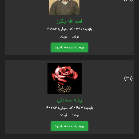
اسد الله رنگرز
بازدید: 390 - کد متوفی: 40984
تولد: فوت:
ورود به صفحه یادبود
(31)
ربابه سعادتی
بازدید: 453 - کد متوفی: 42282
تولد: فوت:
ورود به صفحه یادبود