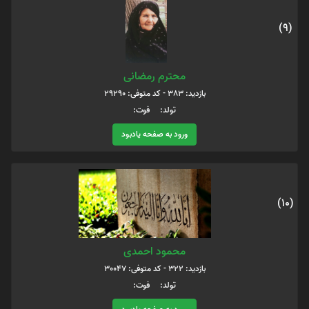
(9)
محترم رمضانی
بازدید: 383 - کد متوفی: 29290
تولد: فوت:
ورود به صفحه یادبود
(10)
محمود احمدی
بازدید: 322 - کد متوفی: 30047
تولد: فوت: