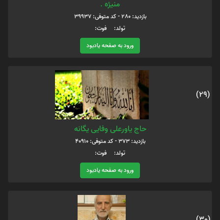
منیژه .
بازدید: 280 - کد متوفی: 39937
تولد: فوت:
ورود به صفحه یادبود
(29)
حاج یاورعلی وفایی یگانه
بازدید: 373 - کد متوفی: 40910
تولد: فوت:
ورود به صفحه یادبود
(30)