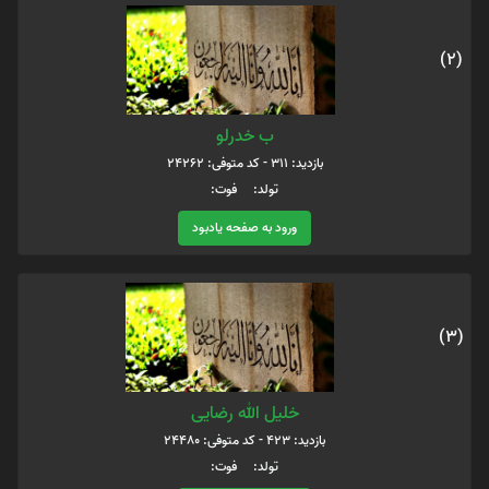
(2)
ب خدرلو
بازدید: 311 - کد متوفی: 24262
تولد: فوت:
ورود به صفحه یادبود
(3)
خلیل الله رضایی
بازدید: 423 - کد متوفی: 24480
تولد: فوت: