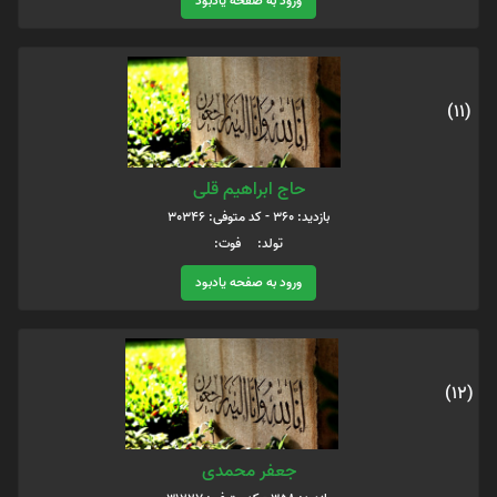
ورود به صفحه یادبود
(11)
حاج ابراهیم قلی
بازدید: 360 - کد متوفی: 30346
تولد: فوت:
ورود به صفحه یادبود
(12)
جعفر محمدی