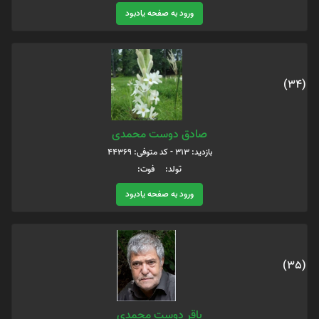
ورود به صفحه یادبود
(34)
صادق دوست محمدی
بازدید: 313 - کد متوفی: 44369
تولد: فوت:
ورود به صفحه یادبود
(35)
باقر دوست محمدی