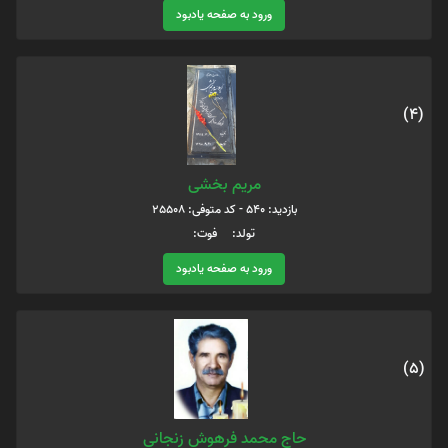
ورود به صفحه یادبود
(4)
مریم بخشی
بازدید: 540 - کد متوفی: 25508
تولد: فوت:
ورود به صفحه یادبود
(5)
حاج محمد فرهوش زنجانی