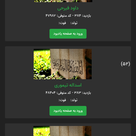
داود فیرحی
بازدید: 384 - کد متوفی: 47982
تولد: فوت:
ورود به صفحه یادبود
(52)
اسداله تیموری
بازدید: 383 - کد متوفی: 48404
تولد: فوت:
ورود به صفحه یادبود