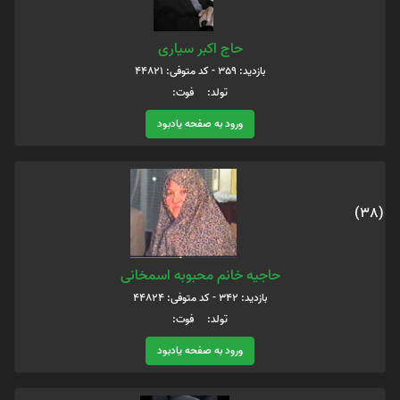
حاج اکبر سیاری
بازدید: 359 - کد متوفی: 44821
تولد: فوت:
ورود به صفحه یادبود
(38)
حاجیه خانم محبوبه اسمخانی
بازدید: 342 - کد متوفی: 44824
تولد: فوت:
ورود به صفحه یادبود