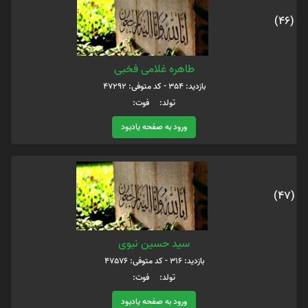
(46)
طاهره غلامی فخبی
بازدید: 354 - کد متوفی: 47292
تولد: فوت:
ورود به صفحه یادبود
(47)
سید حسین نبوی
بازدید: 316 - کد متوفی: 47576
تولد: فوت:
ورود به صفحه یادبود