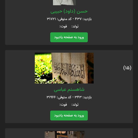
حسن (داود) حبیبی
بازدید: 437 - کد متوفی: 31721
تولد: فوت:
ورود به صفحه یادبود
(15)
شاهسنم عباسی
بازدید: 343 - کد متوفی: 31966
تولد: فوت:
ورود به صفحه یادبود