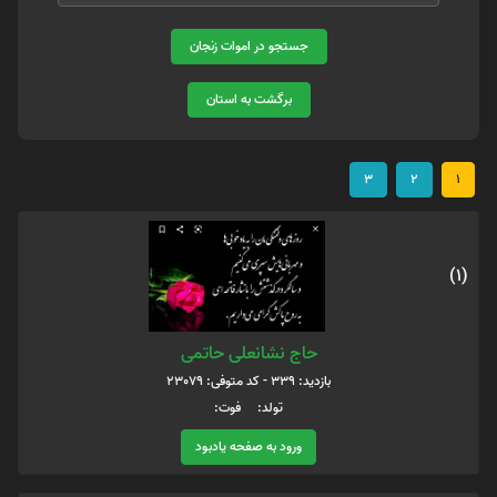
جستجو در اموات زنجان
برگشت به استان
3
2
1
(1)
حاج نشانعلی حاتمی
بازدید: 339 - کد متوفی: 23079
تولد: فوت:
ورود به صفحه یادبود