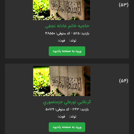
(53)
حاجیه خانم عادله نجفی
بازدید: 525 - کد متوفی: 48550
تولد: فوت:
ورود به صفحه یادبود
(54)
كربلايي نورعلي جزمنصوري
بازدید: 243 - کد متوفی: 50719
تولد: فوت:
ورود به صفحه یادبود