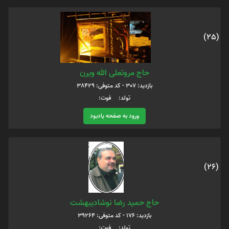
(25)
حاج مروتعلی الله ویرن
بازدید: 307 - کد متوفی: 38429
تولد: فوت:
ورود به صفحه یادبود
(26)
حاج حمید رضا نوشادیبهشت
بازدید: 176 - کد متوفی: 39264
تولد: فوت: