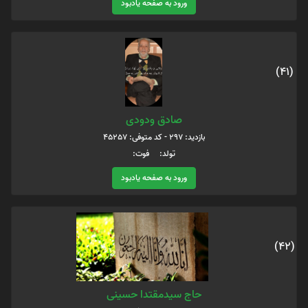
ورود به صفحه یادبود
(41)
صادق ودودی
بازدید: 297 - کد متوفی: 45257
تولد: فوت:
ورود به صفحه یادبود
(42)
حاج سیدمقتدا حسینی