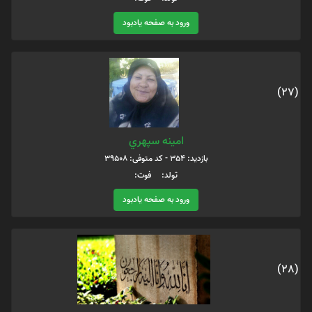
ورود به صفحه یادبود
(27)
امينه سپهري
بازدید: 354 - کد متوفی: 39508
تولد: فوت:
ورود به صفحه یادبود
(28)