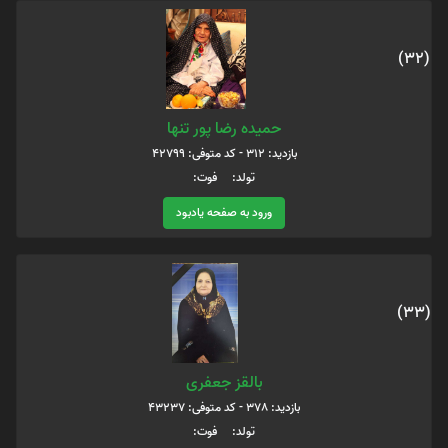
(32)
حمیده رضا پور تنها
بازدید: 312 - کد متوفی: 42799
تولد: فوت:
ورود به صفحه یادبود
(33)
بالقز جعفری
بازدید: 378 - کد متوفی: 43237
تولد: فوت: