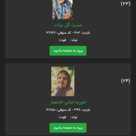
(23)
مست گل بیات
بازدید: 302 - کد متوفی: 37131
تولد: فوت:
ورود به صفحه یادبود
(24)
حوریه امانی اختصار
بازدید: 398 - کد متوفی: 38150
تولد: فوت:
ورود به صفحه یادبود