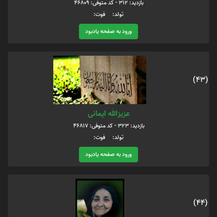
بازدید: 312 - کد متوفی: 46809
تولد: فوت:
ورود به صفحه یادبود
(43)
عزیزالله ایمانی
بازدید: 323 - کد متوفی: 46817
تولد: فوت:
ورود به صفحه یادبود
(44)