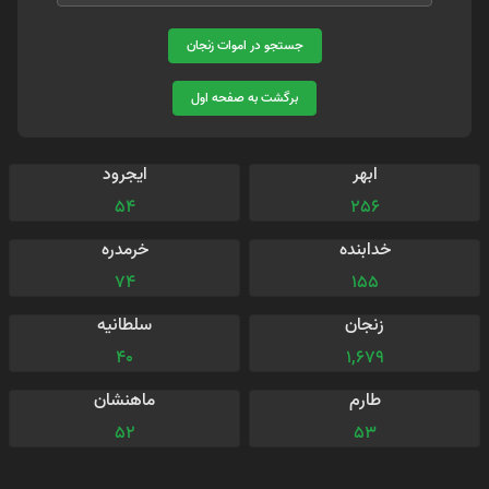
جستجو در اموات زنجان
برگشت به صفحه اول
ابهر
ایجرود
54
256
خدابنده
خرمدره
74
155
زنجان
سلطانیه
40
1,679
طارم
ماهنشان
52
53