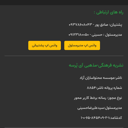
راه های ارتباطی :
پشتیبان: صادق پور - 09378608043
مدیرمسئول : حسینی - 09123180050
واتس اپ مدیرمسئول
واتس اپ پشتیبانی
نشریه فرهنگی-مذهبی آی پُرسه
ناشر:موسسه محتواسازان آراد
شماره پروانه ناشر:8854
نوع مجوز: رسانه برخط کاربر محور
مدیرمسئول:سیدعلیرضاحسینی
کدشامد:1-2-845409-65-0-1