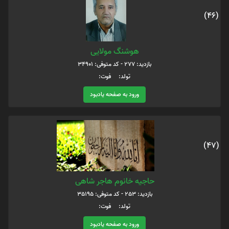
(46)
هوشنگ مولایی
بازدید: 277 - کد متوفی: 34901
تولد: فوت:
ورود به صفحه یادبود
(47)
حاجیه خانوم هاجر شاهی
بازدید: 253 - کد متوفی: 35195
تولد: فوت:
ورود به صفحه یادبود