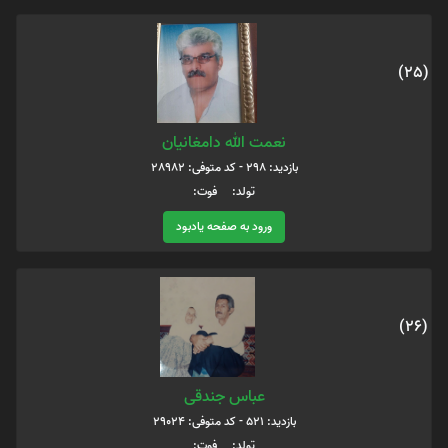
(25)
نعمت الله دامغانیان
بازدید: 298 - کد متوفی: 28982
تولد: فوت:
ورود به صفحه یادبود
(26)
عباس جندقی
بازدید: 521 - کد متوفی: 29024
تولد: فوت: