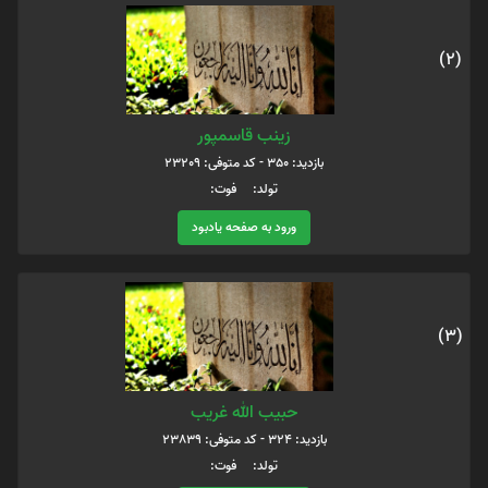
(2)
زینب قاسمپور
بازدید: 350 - کد متوفی: 23209
تولد: فوت:
ورود به صفحه یادبود
(3)
حبیب الله غریب
بازدید: 324 - کد متوفی: 23839
تولد: فوت: