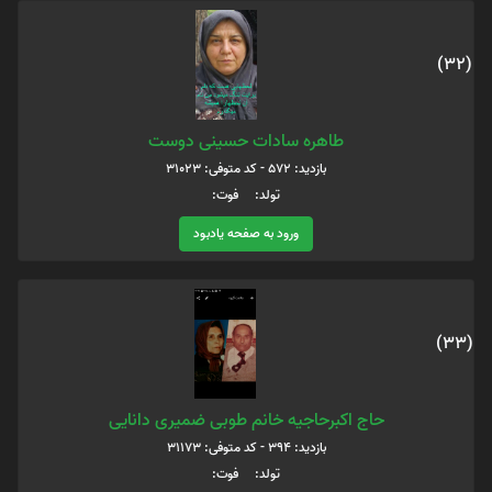
(32)
طاهره سادات حسینی دوست
بازدید: 572 - کد متوفی: 31023
تولد: فوت:
ورود به صفحه یادبود
(33)
حاج اکبرحاجیه خانم طوبی ضمیری دانایی
بازدید: 394 - کد متوفی: 31173
تولد: فوت: