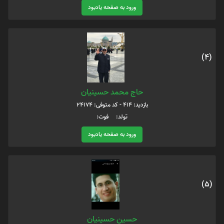
ورود به صفحه یادبود
(4)
حاج محمد حسينيان
بازدید: 414 - کد متوفی: 24174
تولد: فوت:
ورود به صفحه یادبود
(5)
حسين حسينيان