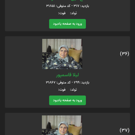
بازدید: 317 - کد متوفی: 31851
تولد: فوت:
ورود به صفحه یادبود
(36)
لیلا قاسمپور
بازدید: 299 - کد متوفی: 31867
تولد: فوت:
ورود به صفحه یادبود
(37)