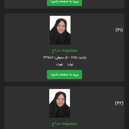
ورود به صفحه یادبود
(41)
معصومه مداح
بازدید: 875 - کد متوفی: 33507
تولد: فوت:
ورود به صفحه یادبود
(42)
معصومه مداح