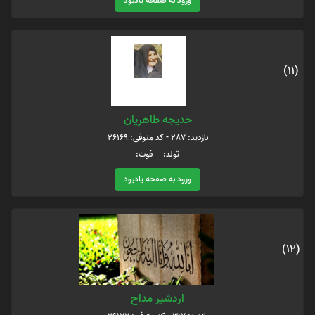
ورود به صفحه یادبود
(11)
خدیجه طاهریان
بازدید: 287 - کد متوفی: 26169
تولد: فوت:
ورود به صفحه یادبود
(12)
اردشیر مداح