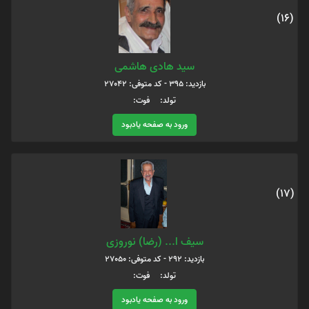
(16)
سید هادی هاشمی
بازدید: 395 - کد متوفی: 27042
تولد: فوت:
ورود به صفحه یادبود
(17)
سیف ا... (رضا) نوروزی
بازدید: 292 - کد متوفی: 27050
تولد: فوت:
ورود به صفحه یادبود