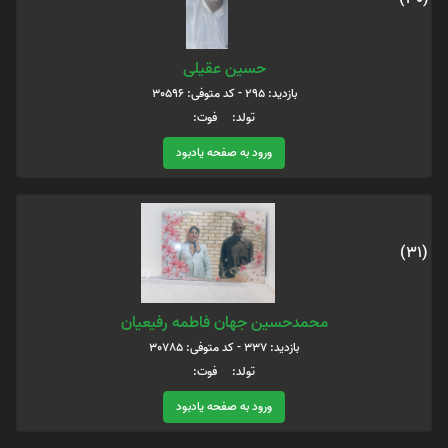
حسین عقیلی
بازدید: 295 - کد متوفی: 30596
تولد: فوت:
ورود به صفحه یادبود
(31)
محمدحسین جهان فاطمه رفیعیان
بازدید: 337 - کد متوفی: 30785
تولد: فوت:
ورود به صفحه یادبود