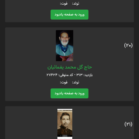
تولد: فوت:
ورود به صفحه یادبود
(20)
حاج گل محمد یغمائیان
بازدید: 313 - کد متوفی: 27424
تولد: فوت:
ورود به صفحه یادبود
(21)