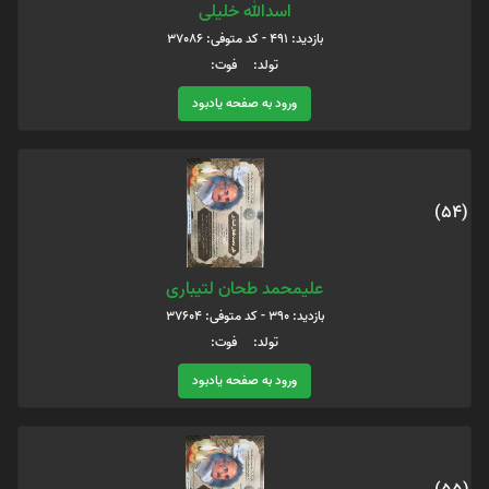
اسدالله خلیلی
بازدید: 491 - کد متوفی: 37086
تولد: فوت:
ورود به صفحه یادبود
(54)
علیمحمد طحان لتیباری
بازدید: 390 - کد متوفی: 37604
تولد: فوت:
ورود به صفحه یادبود