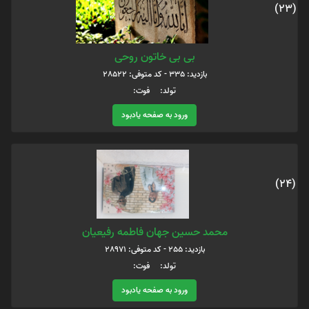
(23)
بی بی خاتون روحی
بازدید: 335 - کد متوفی: 28522
تولد: فوت:
ورود به صفحه یادبود
(24)
محمد حسین جهان فاطمه رفیعیان
بازدید: 255 - کد متوفی: 28971
تولد: فوت:
ورود به صفحه یادبود