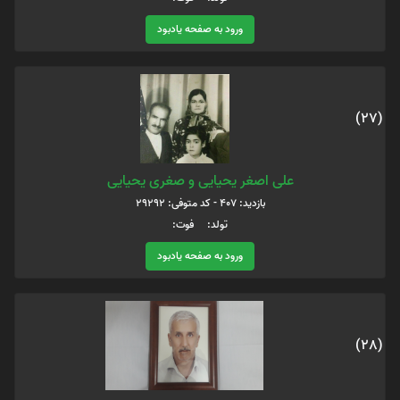
ورود به صفحه یادبود
(27)
علی اصغر یحیایی و صغری یحیایی
بازدید: 407 - کد متوفی: 29292
تولد: فوت:
ورود به صفحه یادبود
(28)