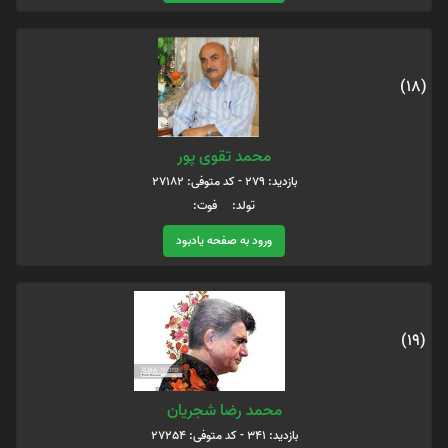
(18)
محمد تقوی پور
بازدید: 279 - کد متوفی: 27182
تولد: فوت:
ورود به صفحه یادبود
(19)
محمد رضا شجریان
بازدید: 341 - کد متوفی: 27254