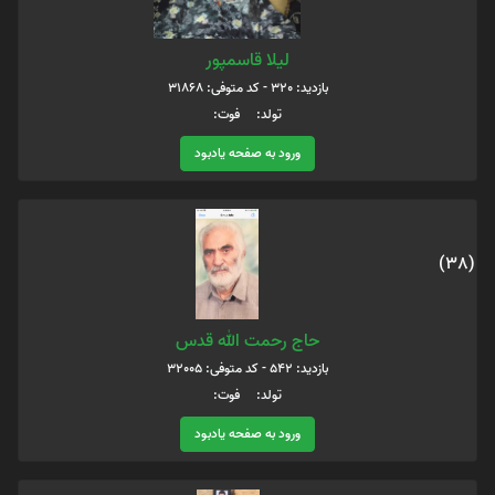
لیلا قاسمپور
بازدید: 320 - کد متوفی: 31868
تولد: فوت:
ورود به صفحه یادبود
(38)
حاج رحمت الله قدس
بازدید: 542 - کد متوفی: 32005
تولد: فوت:
ورود به صفحه یادبود