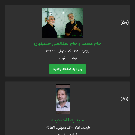
(50)
حاج محمد و حاج عبدالعلی حسینیان
بازدید: 351 - کد متوفی: 36122
تولد: فوت:
ورود به صفحه یادبود
(51)
سید رضا احمدپناه
بازدید: 1451 - کد متوفی: 36541
تولد: فوت: