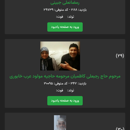
رمضانعلی جبینی
بازدید: 288 - کد متوفی: 29739
تولد: فوت:
ورود به صفحه یادبود
(29)
مرحوم حاج رجبعلی کاظمیان مرحومه حاجیه مولود عرب خابوری
بازدید: 342 - کد متوفی: 30095
تولد: فوت:
ورود به صفحه یادبود
(30)