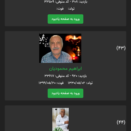
بازدید: 308 - کد متوفی: 33509
تولد: فوت:
ورود به صفحه یادبود
(43)
ابراهیم محمودیان
بازدید: 920 - کد متوفی: 33617
تولد: 1330/05/02 فوت: 1399/05/20
ورود به صفحه یادبود
(44)