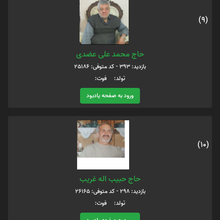
(9)
حاج محمد علی عضدی
بازدید: 393 - کد متوفی: 25186
تولد: فوت:
ورود به صفحه یادبود
(10)
حاج حبیب اله غریب
بازدید: 298 - کد متوفی: 26165
تولد: فوت: