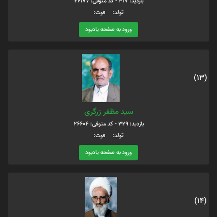
بازدید: 317 - کد متوفی: 26177
تولد: فوت:
ورود به صفحه یادبود
(13)
سید مظفر زرگری
بازدید: 329 - کد متوفی: 26604
تولد: فوت:
ورود به صفحه یادبود
(14)