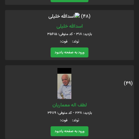
(48)
اسدالله خلیلی
بازدید: 318 - کد متوفی: 35615
تولد: فوت:
ورود به صفحه یادبود
(49)
لطف اله معماریان
بازدید: 238 - کد متوفی: 36119
تولد: فوت:
ورود به صفحه یادبود