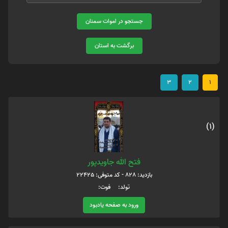
جستجو در اموات سمنان
برگشت به استان
3
2
1
(1)
فتح الله جاویدپور
بازدید: 828 - کد متوفی: 22425
تولد: فوت:
ورود به صفحه یادبود