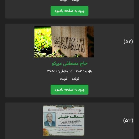
ورود به صفحه یادبود
(52)
حاج مصطفی میرکو
بازدید: 302 - کد متوفی: 36591
تولد: فوت:
ورود به صفحه یادبود
(53)