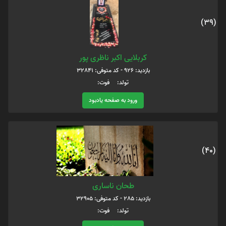
(39)
کربلایی اکبر ناظری پور
بازدید: 926 - کد متوفی: 32841
تولد: فوت:
ورود به صفحه یادبود
(40)
طحان ناساری
بازدید: 285 - کد متوفی: 32905
تولد: فوت: