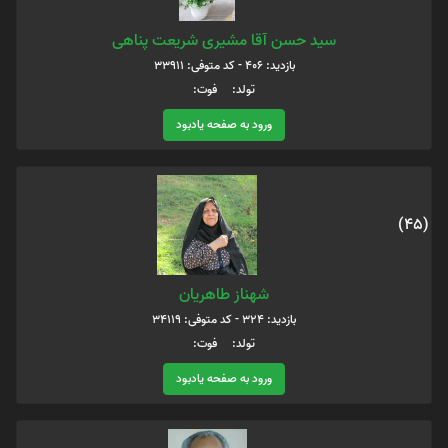
سید حسن آقا مشیری شریعت پناهی
بازدید: 406 - کد متوفی: 33911
تولد: فوت:
ورود به صفحه یادبود
(45)
شهناز طاهریان
بازدید: 324 - کد متوفی: 34119
تولد: فوت:
ورود به صفحه یادبود