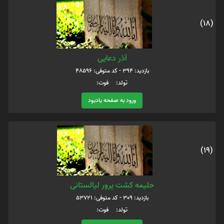
(18)
آذر دعایی
بازدید: 394 - کد متوفی: 48596
تولد: فوت:
ورود به صفحه یادبود
(19)
حلیمه کشت پرور لیالستانی
بازدید: 309 - کد متوفی: 53721
تولد: فوت: