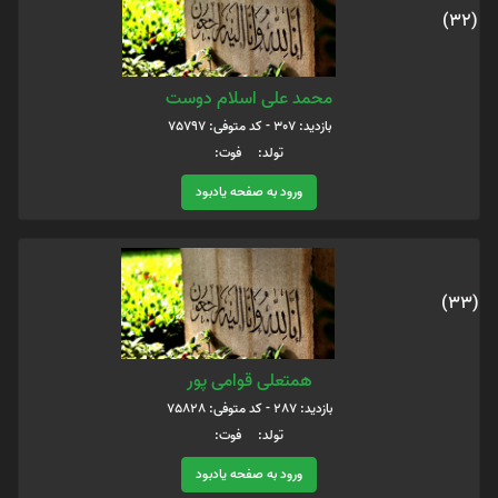
(32)
محمد علی اسلام دوست
بازدید: 307 - کد متوفی: 75797
تولد: فوت:
ورود به صفحه یادبود
(33)
همتعلی قوامی پور
بازدید: 287 - کد متوفی: 75828
تولد: فوت:
ورود به صفحه یادبود