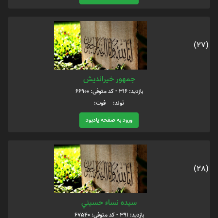
(27)
جمهور خیراندیش
بازدید: 316 - کد متوفی: 66900
تولد: فوت:
ورود به صفحه یادبود
(28)
سيده نساء حسيني
بازدید: 391 - کد متوفی: 67540