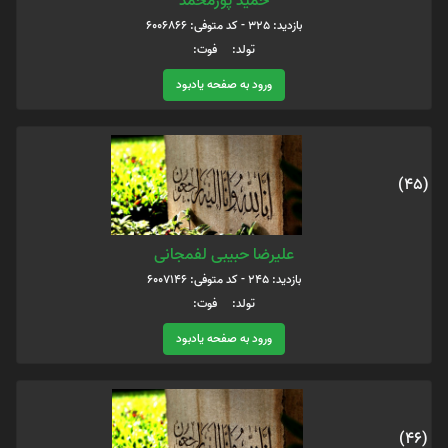
حمید پورمحمد
بازدید: 325 - کد متوفی: 6006866
تولد: فوت:
ورود به صفحه یادبود
(45)
علیرضا حبیبی لفمجانی
بازدید: 245 - کد متوفی: 6007146
تولد: فوت:
ورود به صفحه یادبود
(46)