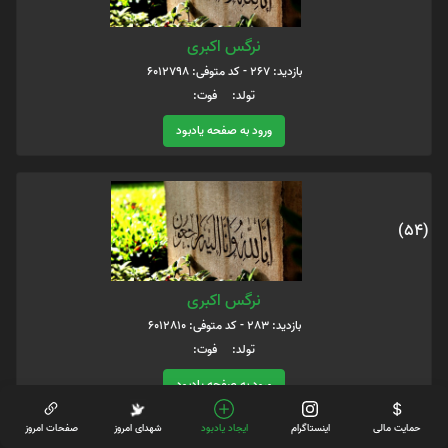
نرگس اکبری
بازدید: 267 - کد متوفی: 6012798
تولد: فوت:
ورود به صفحه یادبود
(54)
نرگس اکبری
بازدید: 283 - کد متوفی: 6012810
تولد: فوت:
ورود به صفحه یادبود
حمایت مالی
اینستاگرام
ایجاد یادبود
شهدای امروز
صفحات امروز