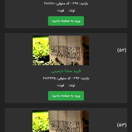
بازدید: 298 - کد متوفی: 6011810
تولد: فوت:
ورود به صفحه یادبود
(52)
فرید مشا ءزمینی
بازدید: 292 - کد متوفی: 6012635
تولد: فوت:
ورود به صفحه یادبود
(53)