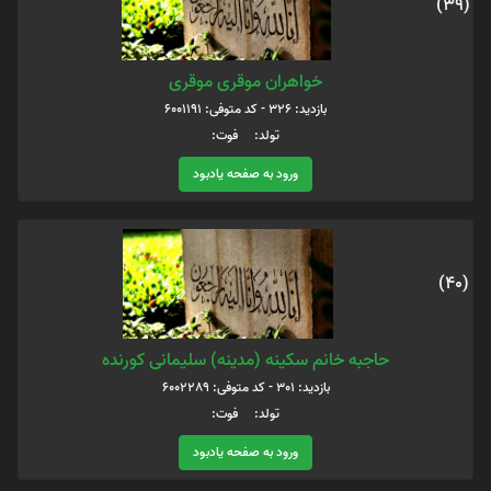
(39)
خواهران موقری موقری
بازدید: 326 - کد متوفی: 6001191
تولد: فوت:
ورود به صفحه یادبود
(40)
حاجبه خانم سکینه (مدینه) سلیمانی کورنده
بازدید: 301 - کد متوفی: 6002289
تولد: فوت:
ورود به صفحه یادبود