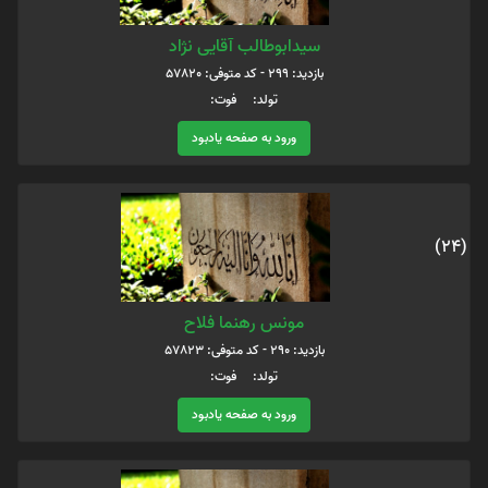
سیدابوطالب آقایی نژاد
بازدید: 299 - کد متوفی: 57820
تولد: فوت:
ورود به صفحه یادبود
(24)
مونس رهنما فلاح
بازدید: 290 - کد متوفی: 57823
تولد: فوت:
ورود به صفحه یادبود