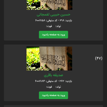
حسین حبیبی لفمجانی
بازدید: 318 - کد متوفی: 6007158
تولد: فوت:
ورود به صفحه یادبود
(47)
صدیقه باقری
بازدید: 262 - کد متوفی: 6007184
تولد: فوت:
ورود به صفحه یادبود