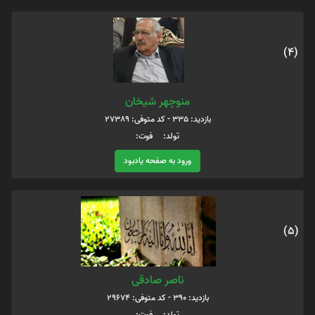
(4)
منوچهر شیخان
بازدید: 335 - کد متوفی: 27389
تولد: فوت:
ورود به صفحه یادبود
(5)
ناصر صادقی
بازدید: 390 - کد متوفی: 29674
تولد: فوت: