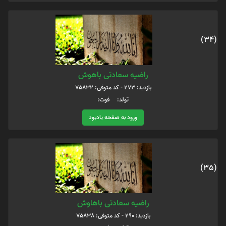
(34)
راضیه سعادتی باهوش
بازدید: 273 - کد متوفی: 75832
تولد: فوت:
ورود به صفحه یادبود
(35)
راضیه سعادتی باهاوش
بازدید: 290 - کد متوفی: 75838