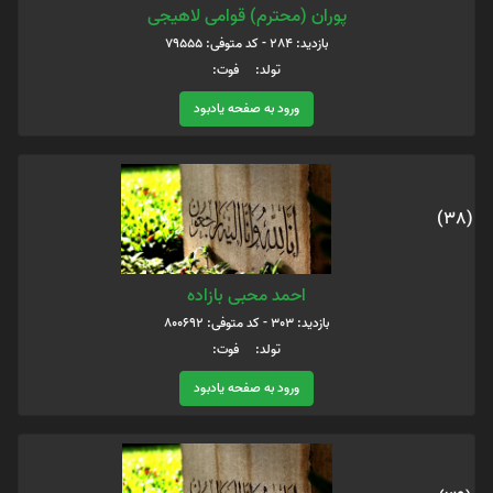
پوران (محترم) قوامی لاهیجی
بازدید: 284 - کد متوفی: 79555
تولد: فوت:
ورود به صفحه یادبود
(38)
احمد محبی بازاده
بازدید: 303 - کد متوفی: 800692
تولد: فوت:
ورود به صفحه یادبود