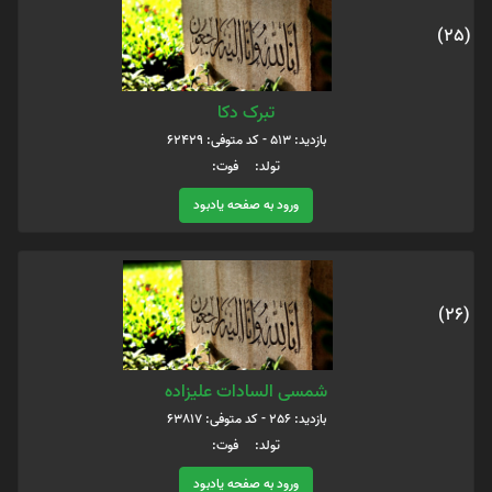
(25)
تبرک دکا
بازدید: 513 - کد متوفی: 62429
تولد: فوت:
ورود به صفحه یادبود
(26)
شمسی السادات علیزاده
بازدید: 256 - کد متوفی: 63817
تولد: فوت:
ورود به صفحه یادبود