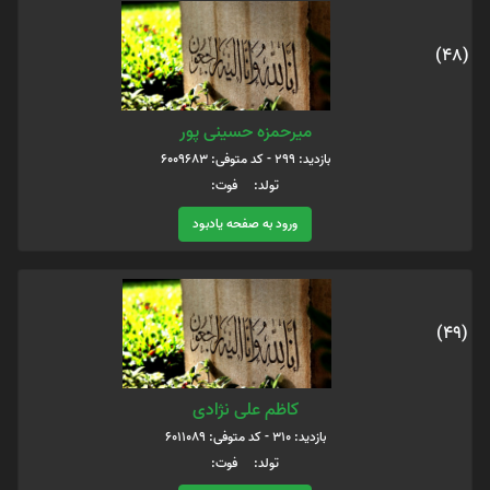
(48)
میرحمزه حسینی پور
بازدید: 299 - کد متوفی: 6009683
تولد: فوت:
ورود به صفحه یادبود
(49)
کاظم علی نژادی
بازدید: 310 - کد متوفی: 6011089
تولد: فوت: