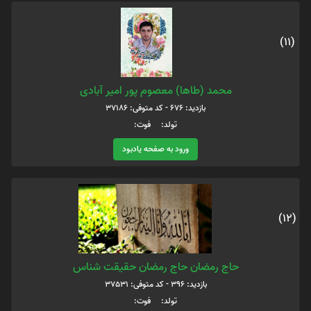
(11)
محمد (طاها) معصوم پور امیر آبادی
بازدید: 676 - کد متوفی: 37186
تولد: فوت:
ورود به صفحه یادبود
(12)
حاج رمضان حاج رمضان حقیقت شناس
بازدید: 396 - کد متوفی: 37531
تولد: فوت: