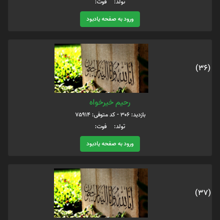
تولد: فوت:
ورود به صفحه یادبود
(36)
رحیم خیرخواه
بازدید: 306 - کد متوفی: 75914
تولد: فوت:
ورود به صفحه یادبود
(37)