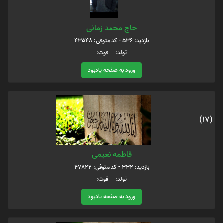
حاج محمد زمانی
بازدید: 536 - کد متوفی: 43548
تولد: فوت:
ورود به صفحه یادبود
(17)
فاطمه نعیمی
بازدید: 332 - کد متوفی: 47822
تولد: فوت:
ورود به صفحه یادبود