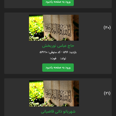
ورود به صفحه یادبود
(20)
حاج عباس نوربخش
بازدید: 596 - کد متوفی: 54210
تولد: فوت:
ورود به صفحه یادبود
(21)
شهربانو ذاتی قاضیانی