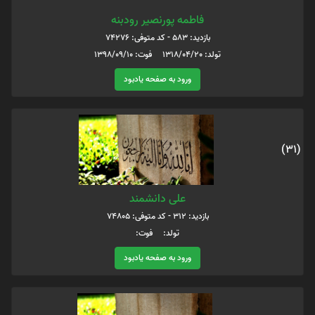
فاطمه پورنصیر رودبنه
بازدید: 583 - کد متوفی: 74276
تولد: 1318/04/20 فوت: 1398/09/10
ورود به صفحه یادبود
(31)
على دانشمند
بازدید: 312 - کد متوفی: 74805
تولد: فوت:
ورود به صفحه یادبود