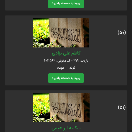
ورود به صفحه یادبود
(50)
کاظم علی نژادی
بازدید: 319 - کد متوفی: 6011562
تولد: فوت:
ورود به صفحه یادبود
(51)
سکینه ابراهیمی