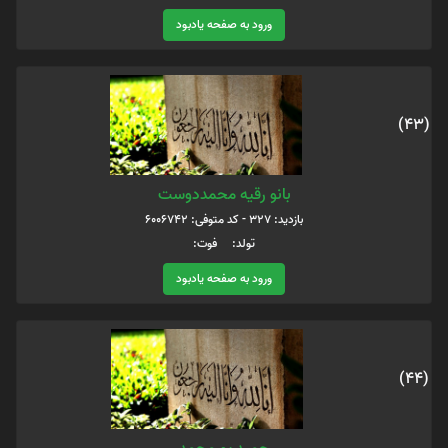
ورود به صفحه یادبود
(43)
بانو رقیه محمددوست
بازدید: 327 - کد متوفی: 6006742
تولد: فوت:
ورود به صفحه یادبود
(44)