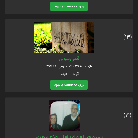
ورود به صفحه یادبود
(13)
قمر رسولی
بازدید: 348 - کد متوفی: 37999
تولد: فوت:
ورود به صفحه یادبود
(14)
سیده حنیفه و قربانعلی فلاح پرویزی