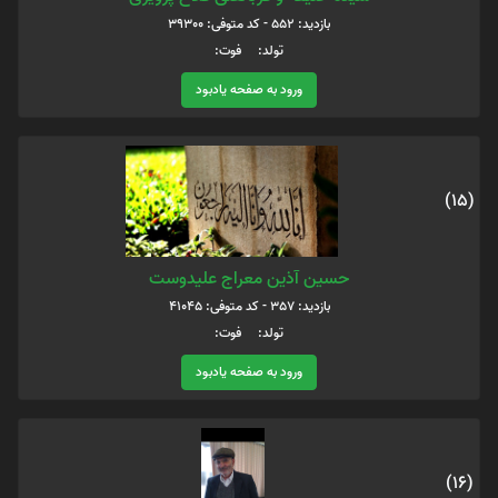
بازدید: 552 - کد متوفی: 39300
تولد: فوت:
ورود به صفحه یادبود
(15)
حسین آذین معراج علیدوست
بازدید: 357 - کد متوفی: 41045
تولد: فوت:
ورود به صفحه یادبود
(16)