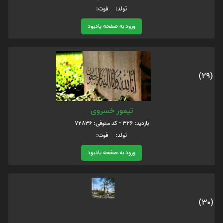
تولد: فوت:
ورود به صفحه یادبود
(29)
تیمور خسروی
بازدید: 326 - کد متوفی: 72836
تولد: فوت:
ورود به صفحه یادبود
(30)