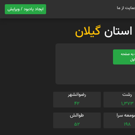
مایت از ما
ایجاد یادبود / ویرایش
ر استان
گیلان
به صفحه
ول
رشت
رضوانشهر
42
1,373
معه سرا
طوالش
52
198