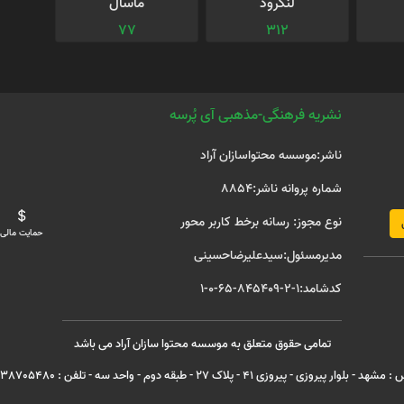
لنگرود
ماسال
77
312
نشریه فرهنگی-مذهبی آی پُرسه
ناشر:موسسه محتواسازان آراد
شماره پروانه ناشر:8854
نوع مجوز: رسانه برخط کاربر محور
حمایت مالی
مدیرمسئول:سیدعلیرضاحسینی
کدشامد:1-2-845409-65-0-1
تمامی حقوق متعلق به موسسه محتوا سازان آراد می باشد
هد - بلوار پیروزی - پیروزی 41 - پلاک 27 - طبقه دوم - واحد سه - تلفن : 05138705480