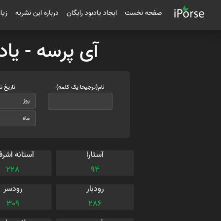
صفحه نخست
ایجاد یادبود رایگان
درباره این نشریه
زیا
آی پرسه - یاد
نام(ترجیحا یک کلمه)
تاریخ ت
آستارا
آستانه اشرف
228
94
رودبار
رودسر
309
286