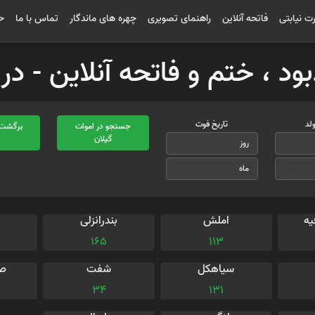
رت نیابتی
فاتحه آنلاین
راهنمای تصویری
چهره های ماندگار
تماس با ما
ح
بود ، ختم و فاتحه آنلاین - د
ولد
تاریخ فوت
جستجو در اموات
برگشت 
گیلان
ا
یه
املش
بندرانزلی
165
113
سیاهکل
شفت
صو
34
131