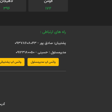
فومن
لاهیجان
396
172
راه های ارتباطی :
پشتیبان: صادق پور - 09378608043
مدیرمسئول : حسینی - 09123180050
واتس اپ مدیرمسئول
واتس اپ پشتیبانی
آدرس : مش