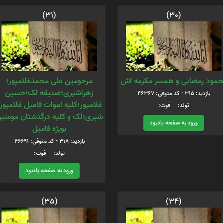
(31)
(30)
مود رمضانی و همسر مکرمه اش
مرحومین علی محمدغلامپور؛
زهراشیری؛صدیقه لک؛حسین
بازدید: 315 - کد متوفی: 46367
غلامپور؛کلیه اموات فامیل غلامپور
تولد: فوت:
شیری؛لک و کلیه درگذشتان مومنی
ورود به صفحه یادبود
بویژه فامیل
بازدید: 318 - کد متوفی: 46691
تولد: فوت:
ورود به صفحه یادبود
(35)
(34)