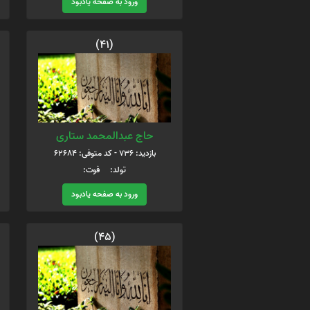
ورود به صفحه یادبود
(41)
حاج عبدالمحمد ستاری
بازدید: 736 - کد متوفی: 62684
تولد: فوت:
ورود به صفحه یادبود
(45)