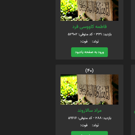
فاطمه کاووسی فرد
بازدید: 331 - کد متوفی: 52902
تولد: فوت:
ورود به صفحه یادبود
(40)
مراد سالاروند
بازدید: 288 - کد متوفی: 59616
تولد: فوت: