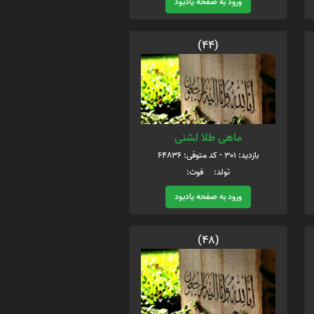
ورود به صفحه یادبود
(44)
ماهی طلا لشنی
بازدید: 301 - کد متوفی: 64836
تولد: فوت:
ورود به صفحه یادبود
(48)