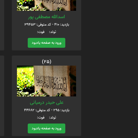
اسدالله مصطفی پور
بازدید: 410 - کد متوفی: 39453
تولد: فوت:
ورود به صفحه یادبود
(25)
علی حیدر درمیانی
بازدید: 295 - کد متوفی: 44682
تولد: فوت:
ورود به صفحه یادبود