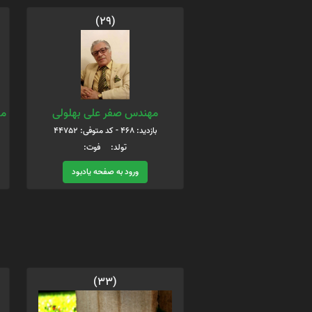
(29)
مهندس صفر علی بهلولی
مح
بازدید: 468 - کد متوفی: 44752
تولد: فوت:
ورود به صفحه یادبود
(33)