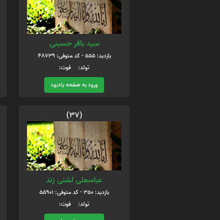
سید باقر حسینی
بازدید: 555 - کد متوفی: 48739
تولد: فوت:
ورود به صفحه یادبود
(37)
عباسعلی لشنی زند
بازدید: 350 - کد متوفی: 55901
تولد: فوت: