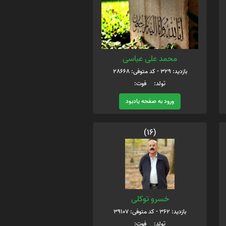
محمد علی عباسی
بازدید: 329 - کد متوفی: 28668
تولد: فوت:
ورود به صفحه یادبود
(16)
خسرو توکلی
بازدید: 362 - کد متوفی: 39107
تولد: فوت: