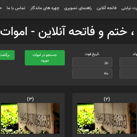
رت نیابتی
فاتحه آنلاین
راهنمای تصویری
چهره های ماندگار
تماس با ما
ح
 ، ختم و فاتحه آنلاین - امو
ولد
تاریخ فوت
جستجو در اموات
برگشت 
دورود
(3)
(2)