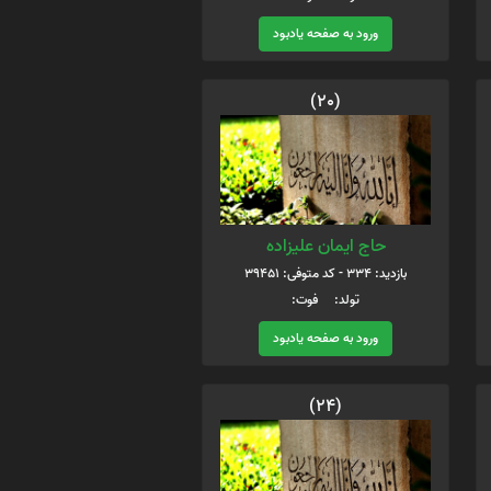
ورود به صفحه یادبود
(20)
حاج ایمان علیزاده
بازدید: 334 - کد متوفی: 39451
تولد: فوت:
ورود به صفحه یادبود
(24)