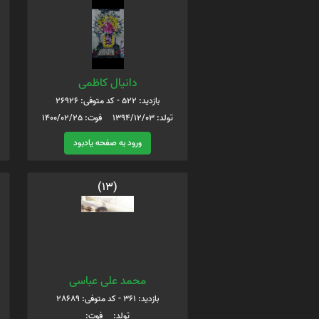
دانیال کاظمی
بازدید: 522 - کد متوفی: 26926
تولد: 1394/12/03 فوت: 1400/02/25
ورود به صفحه یادبود
(13)
محمد علی عباسی
بازدید: 361 - کد متوفی: 28689
تولد: فوت: