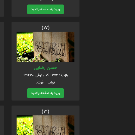
ورود به صفحه یادبود
(17)
حسن رضایی
بازدید: 272 - کد متوفی: 39420
تولد: فوت:
ورود به صفحه یادبود
(21)