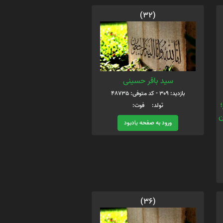
(32)
سید باقر حسینی
بازدید: 309 - کد متوفی: 48735
؛
تولد: فوت:
ن
ورود به صفحه یادبود
(36)