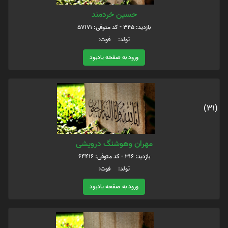
حسین خردمند
بازدید: 345 - کد متوفی: 57171
تولد: فوت:
ورود به صفحه یادبود
(31)
مهران وهوشنگ درویشی
بازدید: 316 - کد متوفی: 64416
تولد: فوت:
ورود به صفحه یادبود