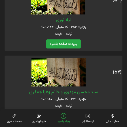
(53)
لیلا نوری
بازدید: 252 - کد متوفی: 6020944
تولد: فوت:
ورود به صفحه یادبود
(54)
سید محسن مهدوی و خانم زهرا جعفری
بازدید: 279 - کد متوفی: 6022571
تولد: فوت:
ورود به صفحه یادبود
حمایت مالی
اینستاگرام
ایجاد یادبود
شهدای امروز
صفحات امروز