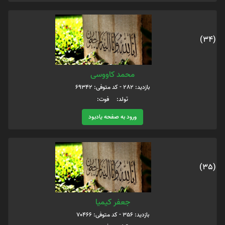
(34)
محمد کاووسی
بازدید: 282 - کد متوفی: 69342
تولد: فوت:
ورود به صفحه یادبود
(35)
جعفر کیمیا
بازدید: 356 - کد متوفی: 70466