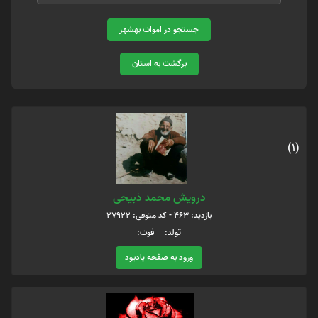
جستجو در اموات بهشهر
برگشت به استان
(1)
درویش محمد ذبیحی
بازدید: 463 - کد متوفی: 27922
تولد: فوت:
ورود به صفحه یادبود