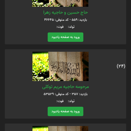
حاج حسین و حاجیه زهرا
بازدید: 559 - کد متوفی: 46645
تولد: فوت:
ورود به صفحه یادبود
(24)
مرحومه حاجیه مریم توکلی
بازدید: 357 - کد متوفی: 53529
تولد: فوت:
ورود به صفحه یادبود