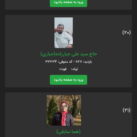
ورود به صفحه یادبود
(20)
حاج سید علی جبارزاده(جباری)
بازدید: 827 - کد متوفی: 33234
تولد: فوت:
ورود به صفحه یادبود
(21)
(هما سابقی)