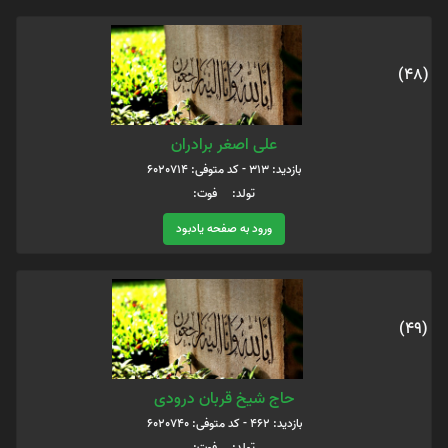
(48)
علی اصغر برادران
بازدید: 313 - کد متوفی: 6020714
تولد: فوت:
ورود به صفحه یادبود
(49)
حاج شیخ قربان درودی
بازدید: 462 - کد متوفی: 6020740
تولد: فوت: