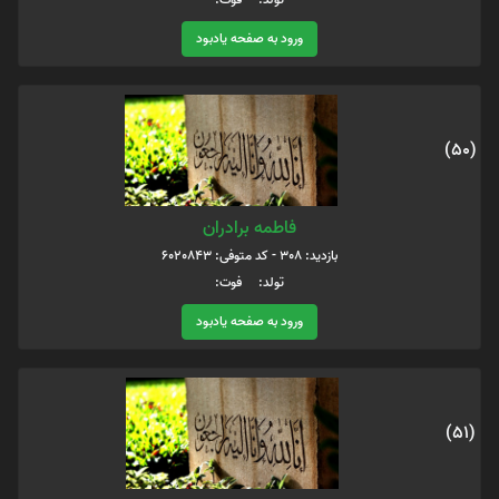
ورود به صفحه یادبود
(50)
فاطمه برادران
بازدید: 308 - کد متوفی: 6020843
تولد: فوت:
ورود به صفحه یادبود
(51)