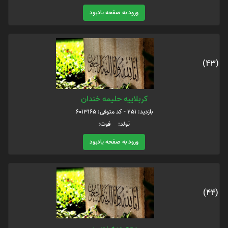
ورود به صفحه یادبود
(43)
کربلاییه حلیمه خندان
بازدید: 251 - کد متوفی: 6013165
تولد: فوت:
ورود به صفحه یادبود
(44)