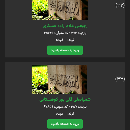
(32)
رجبعلی غلام زاده عسکری
بازدید: 276 - کد متوفی: 65646
تولد: فوت:
ورود به صفحه یادبود
(33)
شعبانعلی قلی پور کوهستانی
بازدید: 357 - کد متوفی: 67859
تولد: فوت:
ورود به صفحه یادبود