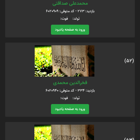
محمدعلی صداقتی
بازدید: 273 - کد متوفی: 6020909
تولد: فوت:
ورود به صفحه یادبود
(52)
فخرالدین محمدی
بازدید: 334 - کد متوفی: 6020940
تولد: فوت:
ورود به صفحه یادبود