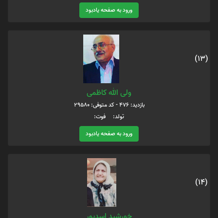
ورود به صفحه یادبود
(13)
ولی الله کاظمی
بازدید: 476 - کد متوفی: 29580
تولد: فوت:
ورود به صفحه یادبود
(14)
خورشید اسدپور