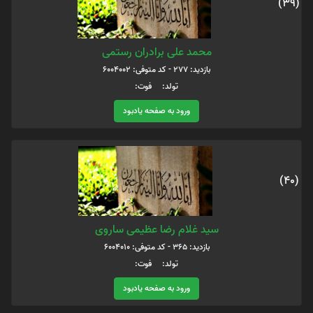
(39)
محمد علی برادران رستمی
بازدید: 277 - کد متوفی: 6004002
تولد: فوت:
ورود به صفحه یادبود
(40)
سید غلام رضا عظیمی ساروی
بازدید: 365 - کد متوفی: 6004010
تولد: فوت:
ورود به صفحه یادبود