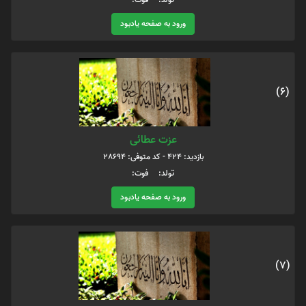
ورود به صفحه یادبود
(6)
عزت عطائی
بازدید: 424 - کد متوفی: 28694
تولد: فوت:
ورود به صفحه یادبود
(7)