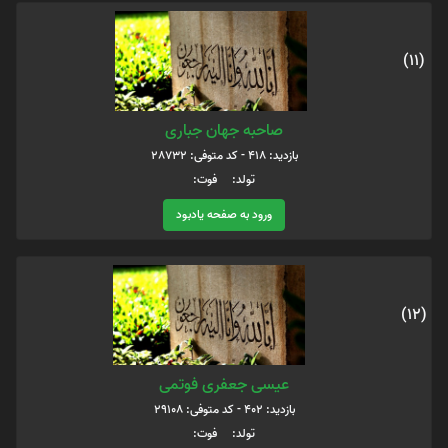
(11)
صاحبه جهان جباری
بازدید: 418 - کد متوفی: 28732
تولد: فوت:
ورود به صفحه یادبود
(12)
عیسی جعفری فوتمی
بازدید: 402 - کد متوفی: 29108
تولد: فوت: