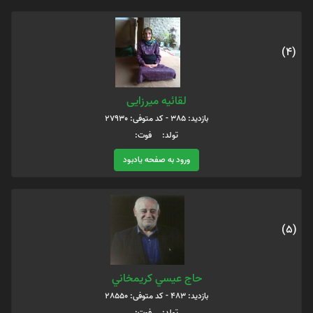
(4)
لقائیه میرزایی
بازدید: 385 - کد متوفی: 27930
تولد: فوت:
ورود به صفحه یادبود
(5)
حاج عيسي كريمخاني
بازدید: 483 - کد متوفی: 28550
تولد: فوت: