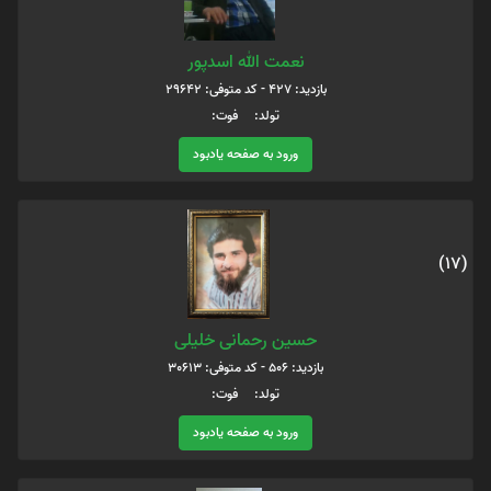
نعمت الله اسدپور
بازدید: 427 - کد متوفی: 29642
تولد: فوت:
ورود به صفحه یادبود
(17)
حسین رحمانی خلیلی
بازدید: 506 - کد متوفی: 30613
تولد: فوت:
ورود به صفحه یادبود