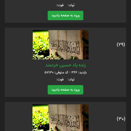
تولد: فوت:
ورود به صفحه یادبود
(29)
زنده یاد حسین خردمند
بازدید: 366 - کد متوفی: 57130
تولد: فوت:
ورود به صفحه یادبود
(30)