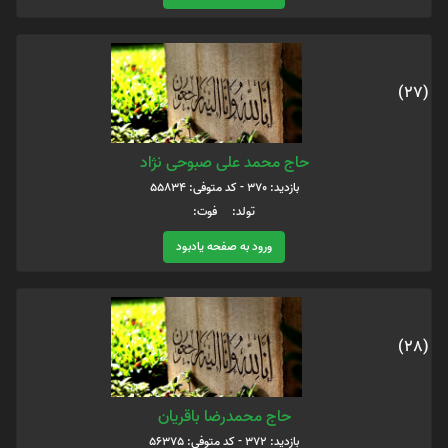
(27)
حاج محمد علی صبوحی نژاد
بازدید: 370 - کد متوفی: 55834
تولد: فوت:
ورود به صفحه یادبود
(28)
حاج محمدرضا باقریان
بازدید: 372 - کد متوفی: 56375