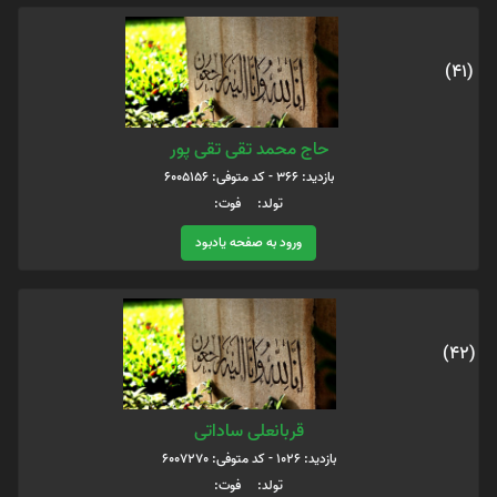
(41)
حاج محمد تقی تقی پور
بازدید: 366 - کد متوفی: 6005156
تولد: فوت:
ورود به صفحه یادبود
(42)
قربانعلی ساداتی
بازدید: 1026 - کد متوفی: 6007270
تولد: فوت: