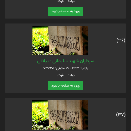
تولد: فوت:
ورود به صفحه یادبود
(36)
سرداران شهید سلیمانی - ییلاقی
بازدید: 343 - کد متوفی: 73325
تولد: فوت:
ورود به صفحه یادبود
(37)