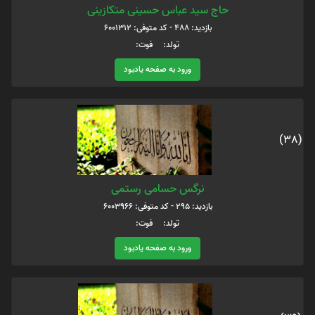
حاج سید عباس حسینی متکازینی
بازدید: 488 - کد متوفی: 6001312
تولد: فوت:
ورود به صفحه یادبود
(38)
نرگس حسامی رستمی
بازدید: 295 - کد متوفی: 6003966
تولد: فوت:
ورود به صفحه یادبود