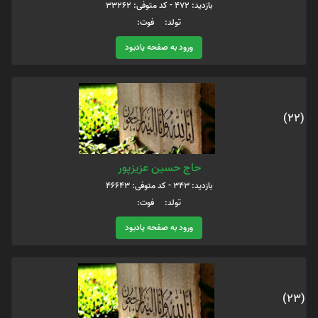
بازدید: 472 - کد متوفی: 33262
تولد: فوت:
ورود به صفحه یادبود
(22)
حاج حسین عزیزپور
بازدید: 343 - کد متوفی: 46643
تولد: فوت:
ورود به صفحه یادبود
(23)