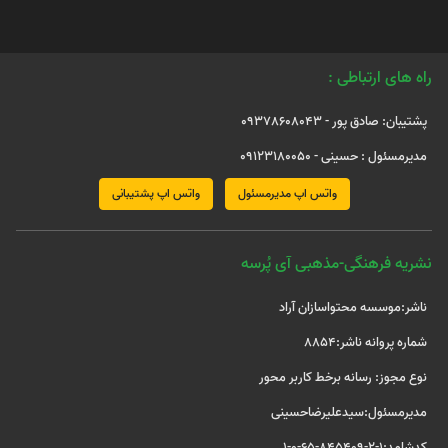
راه های ارتباطی :
پشتیبان: صادق پور - 09378608043
مدیرمسئول : حسینی - 09123180050
واتس اپ مدیرمسئول
واتس اپ پشتیبانی
نشریه فرهنگی-مذهبی آی پُرسه
ناشر:موسسه محتواسازان آراد
شماره پروانه ناشر:8854
نوع مجوز: رسانه برخط کاربر محور
مدیرمسئول:سیدعلیرضاحسینی
کدشامد:1-2-845409-65-0-1