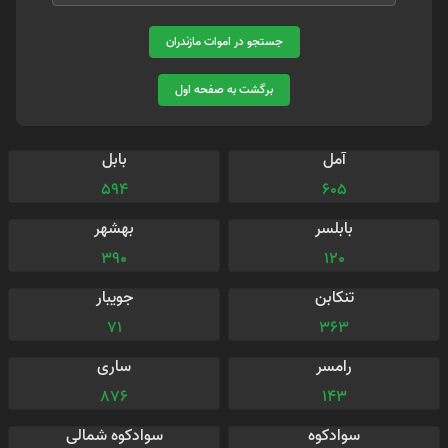
جستجو در اموات مازندران
برگشت به صفحه اول
آمل
بابل
594
605
بابلسر
بهشهر
390
120
تنکابن
جویبار
71
363
رامسر
ساری
876
143
سوادکوه
سوادکوه شمالی