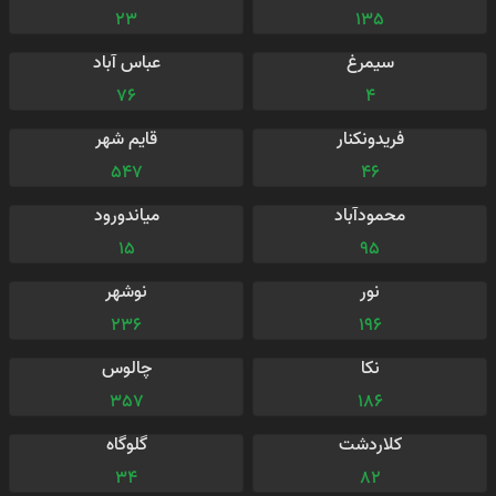
23
135
سیمرغ
عباس آباد
76
4
فریدونکنار
قایم شهر
547
46
محمودآباد
میاندورود
15
95
نور
نوشهر
236
196
نکا
چالوس
357
186
کلاردشت
گلوگاه
34
82