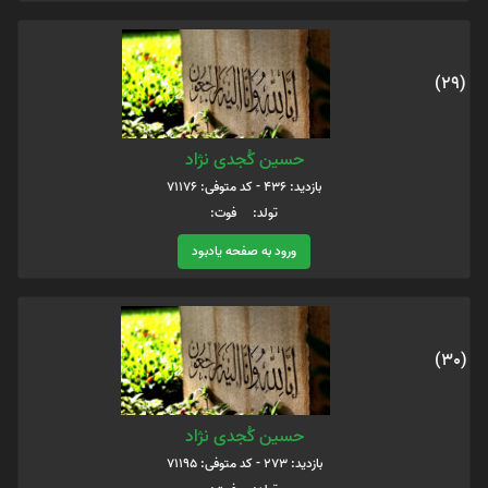
(29)
حسین کُجدی نژاد
بازدید: 436 - کد متوفی: 71176
تولد: فوت:
ورود به صفحه یادبود
(30)
حسین کُجدی نژاد
بازدید: 273 - کد متوفی: 71195