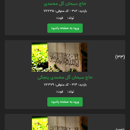
حاج سبحان گل محمدی
بازدید: 302 - کد متوفی: 72235
تولد: فوت:
ورود به صفحه یادبود
(33)
حاج سبحان گل محمدی پنجکی
بازدید: 314 - کد متوفی: 72379
تولد: فوت:
ورود به صفحه یادبود