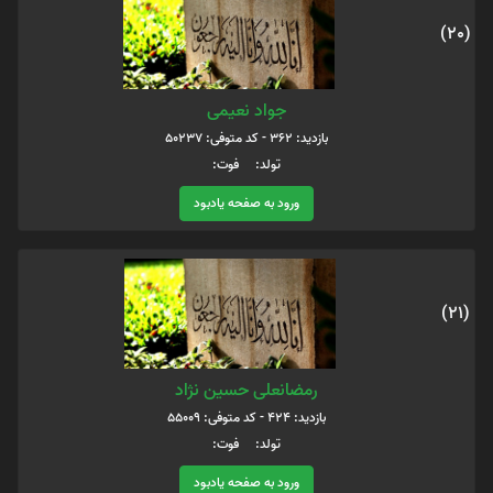
(20)
جواد نعیمی
بازدید: 362 - کد متوفی: 50237
تولد: فوت:
ورود به صفحه یادبود
(21)
رمضانعلی حسین نژاد
بازدید: 424 - کد متوفی: 55009
تولد: فوت:
ورود به صفحه یادبود