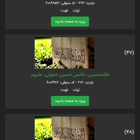
بازدید: 314 - کد متوفی: 6009853
تولد: فوت:
ورود به صفحه یادبود
(47)
غلامحسین، خانمی حسین عموئی، علیپور
بازدید: 271 - کد متوفی: 6009912
تولد: فوت:
ورود به صفحه یادبود
(48)