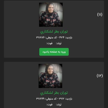
(11)
توران بطر لشكناري
بازدید: 424 - کد متوفی: 37876
تولد: فوت:
ورود به صفحه یادبود
(12)
توران بطر لشكناري
بازدید: 372 - کد متوفی: 37899
تولد: فوت: