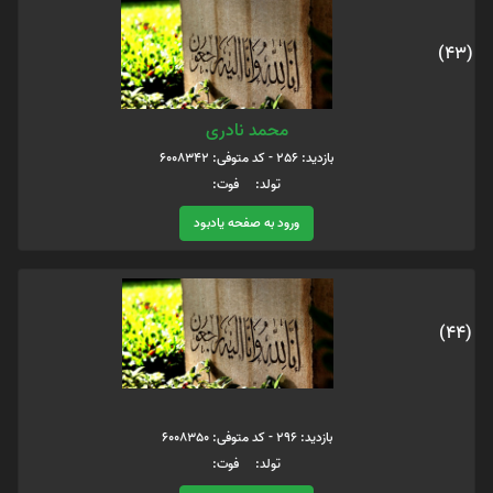
(43)
محمد نادری
بازدید: 256 - کد متوفی: 6008342
تولد: فوت:
ورود به صفحه یادبود
(44)
بازدید: 296 - کد متوفی: 6008350
تولد: فوت: