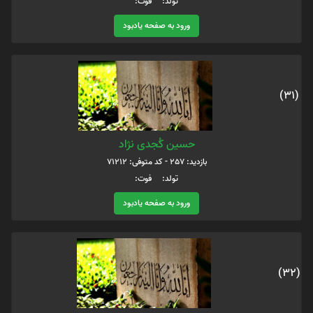
تولد: فوت:
ورود به صفحه یادبود
(31)
حسین کُجدی نژاد
بازدید: 257 - کد متوفی: 71212
تولد: فوت:
ورود به صفحه یادبود
(32)