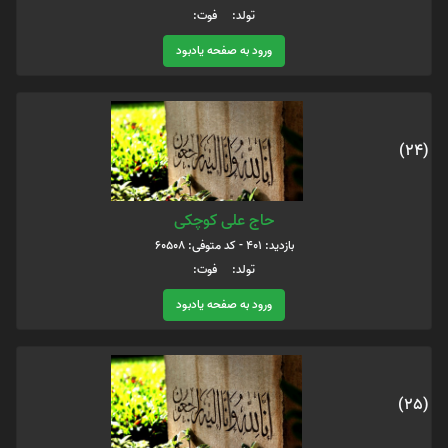
تولد: فوت:
ورود به صفحه یادبود
(24)
حاج علی کوچکی
بازدید: 401 - کد متوفی: 60508
تولد: فوت:
ورود به صفحه یادبود
(25)