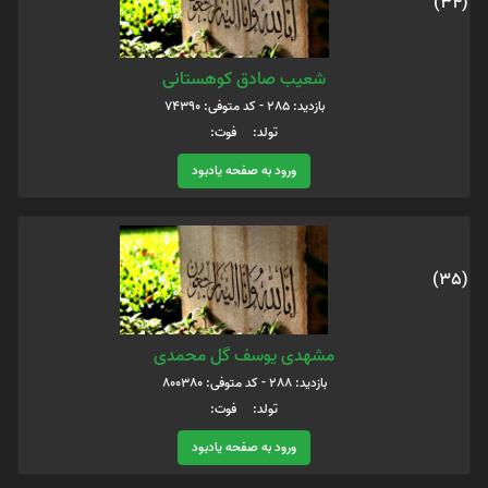
(34)
شعیب صادق کوهستانی
بازدید: 285 - کد متوفی: 74390
تولد: فوت:
ورود به صفحه یادبود
(35)
مشهدی یوسف گل محمدی
بازدید: 288 - کد متوفی: 800380
تولد: فوت:
ورود به صفحه یادبود