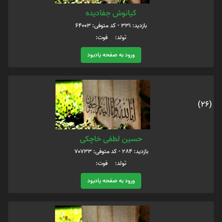
کیانوش جفادیده
بازدید: 331 - کد متوفی: 64003
تولد: فوت:
ورود به صفحه یادبود
(26)
حسین لطفی خاچکی
بازدید: 284 - کد متوفی: 70733
تولد: فوت:
ورود به صفحه یادبود