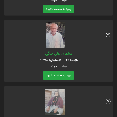
ورود به صفحه یادبود
(6)
سلمان علی بیگی
بازدید: 469 - کد متوفی: 24756
تولد: فوت:
ورود به صفحه یادبود
(7)