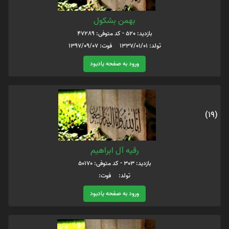
بهمن بشکول
بازدید: 520 - کد متوفی: 47289
تولد: 1337/01/01 فوت: 1397/09/07
ورود به صفحه یادبود
(19)
رقیه آل ابراهیم
بازدید: 303 - کد متوفی: 50170
تولد: فوت:
ورود به صفحه یادبود