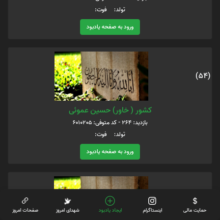
تولد: فوت:
ورود به صفحه یادبود
(54)
کشور ( خاور) حسین عموئی
بازدید: 264 - کد متوفی: 6010205
تولد: فوت:
ورود به صفحه یادبود
(55)
حمایت مالی
اینستاگرام
ایجاد یادبود
شهدای امروز
صفحات امروز