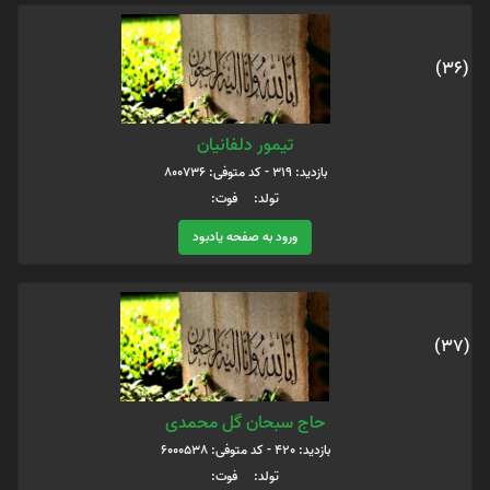
(36)
تیمور دلفانیان
بازدید: 319 - کد متوفی: 800736
تولد: فوت:
ورود به صفحه یادبود
(37)
حاج سبحان گل محمدی
بازدید: 420 - کد متوفی: 6000538
تولد: فوت: