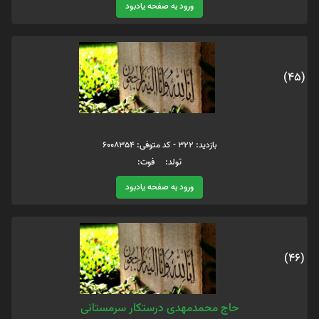
ورود به صفحه یادبود
(45)
بازدید: 322 - کد متوفی: 6008354
تولد: فوت:
ورود به صفحه یادبود
(46)
حاج محمدمهدی درستکار سرمستانی