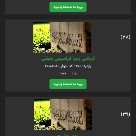
ورود به صفحه یادبود
(38)
کربلایی زهرا ابراهیمی پنجکی
بازدید: 406 - کد متوفی: 6000565
تولد: فوت:
ورود به صفحه یادبود
(39)
رسول نازپرور