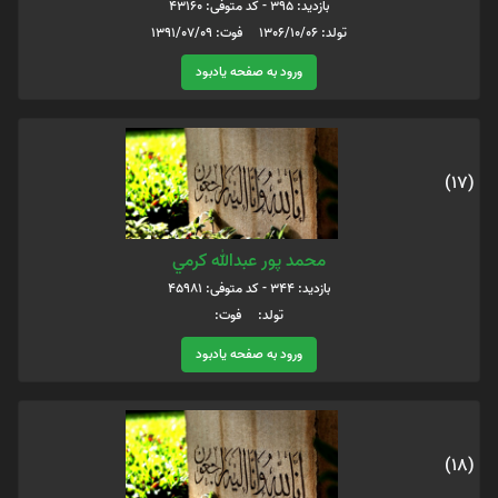
بازدید: 395 - کد متوفی: 43160
تولد: 1306/10/06 فوت: 1391/07/09
ورود به صفحه یادبود
(17)
محمد پور عبدالله كرمي
بازدید: 344 - کد متوفی: 45981
تولد: فوت:
ورود به صفحه یادبود
(18)