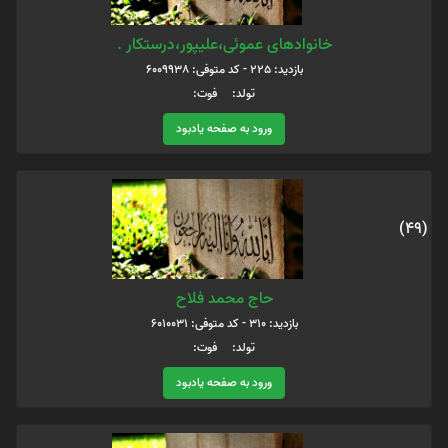
خانوادهای عموئی،علیپور،درستکار .
بازدید: 225 - کد متوفی: 6009938
تولد: فوت:
ورود به صفحه یادبود
(49)
حاج محمد فلاح
بازدید: 310 - کد متوفی: 6010031
تولد: فوت:
ورود به صفحه یادبود