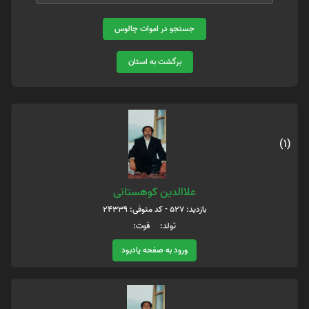
جستجو در اموات چالوس
برگشت به استان
(1)
علاالدین کوهستانی
بازدید: 527 - کد متوفی: 24339
تولد: فوت:
ورود به صفحه یادبود