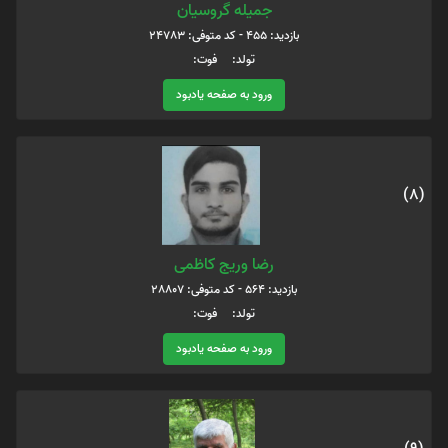
جمیله گروسیان
بازدید: 455 - کد متوفی: 24783
تولد: فوت:
ورود به صفحه یادبود
(8)
رضا وریج کاظمی
بازدید: 564 - کد متوفی: 28807
تولد: فوت:
ورود به صفحه یادبود