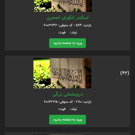
اسکندر انگوران اصغری
بازدید: 594 - کد متوفی: 6003742
تولد: فوت:
ورود به صفحه یادبود
(42)
درویشعلی بزرگی
بازدید: 280 - کد متوفی: 6004235
تولد: فوت:
ورود به صفحه یادبود