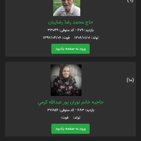
(9)
حاج محمد رضا رضاییان
بازدید: 679 - کد متوفی: 33049
تولد: 1306/01/01 فوت: 1392/04/06
ورود به صفحه یادبود
(10)
حاجيه خانم توران پور عبدالله كرمي
بازدید: 683 - کد متوفی: 37856
تولد: فوت:
ورود به صفحه یادبود