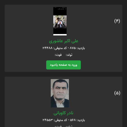
(4)
علی اکبر عاشوری
بازدید: 875 - کد متوفی: 24488
تولد: فوت:
ورود به صفحه یادبود
(5)
نادر کاویانی
بازدید: 568 - کد متوفی: 24553
تولد: فوت: