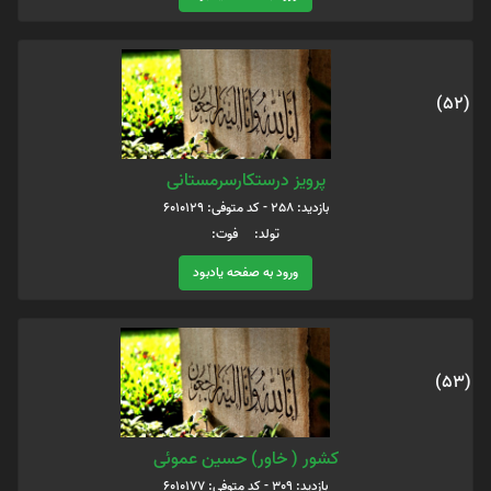
(52)
پرویز درستکارسرمستانی
بازدید: 258 - کد متوفی: 6010129
تولد: فوت:
ورود به صفحه یادبود
(53)
کشور ( خاور) حسین عموئی
بازدید: 309 - کد متوفی: 6010177