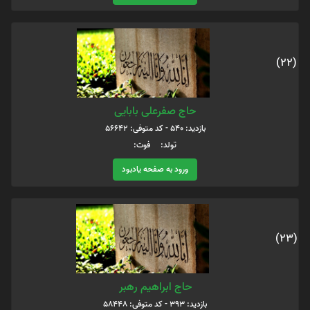
(22)
حاج صفرعلی بابایی
بازدید: 540 - کد متوفی: 56642
تولد: فوت:
ورود به صفحه یادبود
(23)
حاج ابراهیم رهبر
بازدید: 393 - کد متوفی: 58448