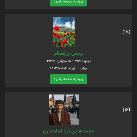
ورود به صفحه یادبود
(15)
نرجس بزرگمقام
بازدید: 359 - کد متوفی: 41319
تولد: فوت: 1403/01/04
ورود به صفحه یادبود
(16)
محمد هادی توپا اسفندیاری