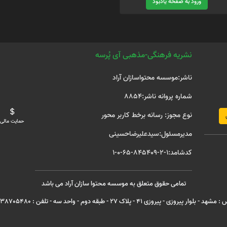
ورود به صفحه یادبود
نشریه فرهنگی-مذهبی آی پُرسه
ناشر:موسسه محتواسازان آراد
شماره پروانه ناشر:8854
نوع مجوز: رسانه برخط کاربر محور
حمایت مالی
مدیرمسئول:سیدعلیرضاحسینی
کدشامد:1-2-845409-65-0-1
تمامی حقوق متعلق به موسسه محتوا سازان آراد می باشد
هد - بلوار پیروزی - پیروزی 41 - پلاک 27 - طبقه دوم - واحد سه - تلفن : 05138705480