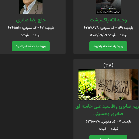
وجیه الله پاکسرشت
حاج رضا صابری
بازدید: 149 - کد متوفی: 6257878
بازدید: 67 - کد متوفی: 6265510
تولد: فوت: 1403/09/09
تولد: فوت:
ورود به صفحه یادبود
ورود به صفحه یادبود
(38)
یم صابری وآقاسید علی خامنه ای
صابری وحسینی
بازدید: 7 - کد متوفی: 6298078
تولد: فوت: