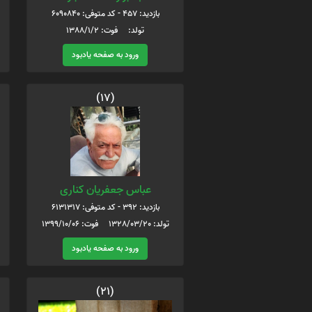
بازدید: 457 - کد متوفی: 6090840
تولد: فوت: 1388/1/2
ورود به صفحه یادبود
(17)
عباس جعفریان کناری
بازدید: 392 - کد متوفی: 6131317
تولد: 1328/03/20 فوت: 1399/10/06
ورود به صفحه یادبود
(21)