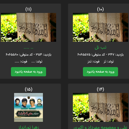
(11)
(10)
تب نل
.. ....
بازدید: 347 - کد متوفی: 6065575
بازدید: 354 - کد متوفی: 6065580
تولد: تز فوت: تدز
تولد: ... فوت: ....
ورود به صفحه یادبود
ورود به صفحه یادبود
(15)
(14)
علی و معصومه مهرداد و اکبری
زهرا تورانداز