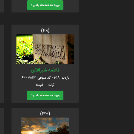
ورود به صفحه یادبود
(29)
فاطمه شیرافکن
بازدید: 318 - کد متوفی: 6223813
تولد: فوت:
ورود به صفحه یادبود
(33)