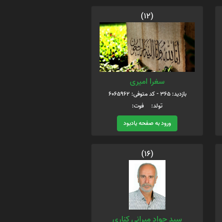
(12)
سغرا امیری
بازدید: 365 - کد متوفی: 6065962
تولد: فوت:
ورود به صفحه یادبود
(16)
سید جواد میرانی کناری