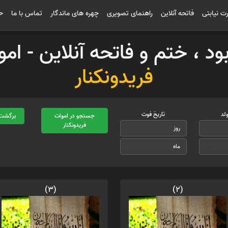
رت نیابتی
فاتحه آنلاین
راهنمای تصویری
چهره های ماندگار
تماس با ما
ح
بود ، ختم و فاتحه آنلاین - ا
فریدونکنار
ولد
تاریخ فوت
جستجو در اموات
برگشت 
فریدونکنار
(3)
(2)