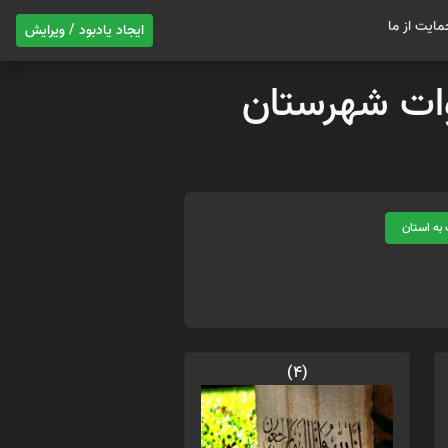
مایت از ما
ایجاد یادبود / ویرایش
موات شهرستان
به استان
(4)