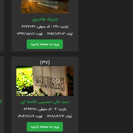
جمیله هادیپور
بازدید: 240 - کد متوفی: 6243099
تولد: 1352/04/03 فوت: 1392/05/07
ورود به صفحه یادبود
(37)
سید علی حسینی خامنه ای
کر
بازدید: 4 - کد متوفی: 6296670
تولد: 1318/04/24 فوت: 1404/12/09
ورود به صفحه یادبود