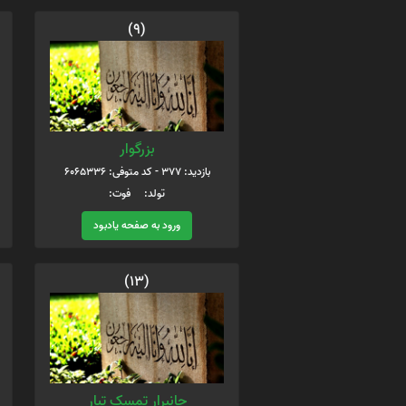
(9)
بزرگوار
بازدید: 377 - کد متوفی: 6065336
تولد: فوت:
ورود به صفحه یادبود
(13)
جانبرار تمسک تبار