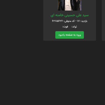
سید علی حسینی خامنه ای
بازدید: 17 - کد متوفی: 6285626
تولد: فوت:
ورود به صفحه یادبود