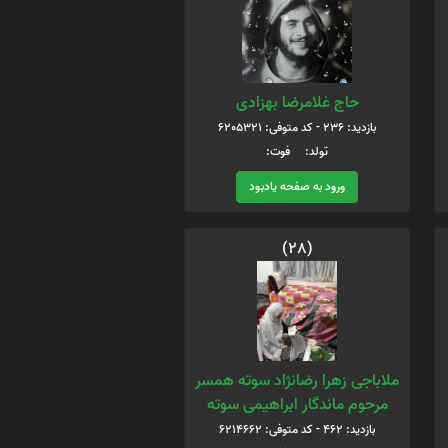
حاج غلامرضا بهزادی
بازدید: 236 - کد متوفی: 6205321
تولد: فوت:
ورود به صفحه یادبود
(28)
ملاباجی زهرا رضانژاد سوته همسر
مرحوم ماندگار ابراهیمی سوته
بازدید: 462 - کد متوفی: 6214662