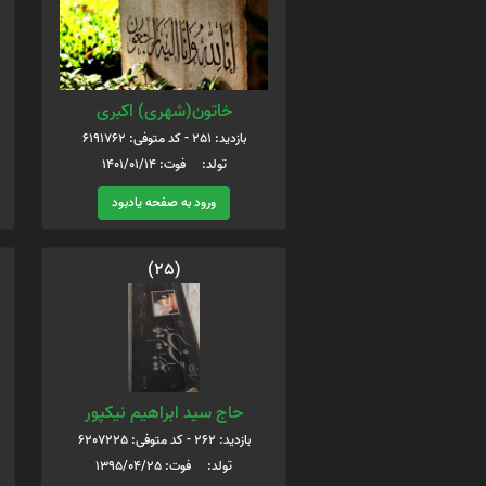
خاتون(شهری) اکبری
بازدید: 251 - کد متوفی: 6191762
تولد: فوت: 1401/01/14
ورود به صفحه یادبود
(25)
حاج سید ابراهیم نیکپور
بازدید: 262 - کد متوفی: 6207225
تولد: فوت: 1395/04/25