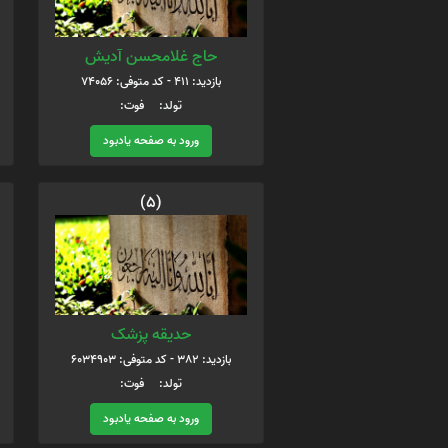
حاج غلامحسن آدیش
بازدید: 411 - کد متوفی: 74056
تولد: فوت:
ورود به صفحه یادبود
(5)
حدیقه پزشک
بازدید: 382 - کد متوفی: 6034903
تولد: فوت:
ورود به صفحه یادبود