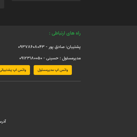
راه های ارتباطی :
پشتیبان: صادق پور - 09378608043
مدیرمسئول : حسینی - 09123180050
واتس اپ مدیرمسئول
واتس اپ پشتیبانی
آدرس : مش