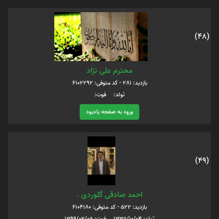
(48)
محترم علی نژاد
بازدید: 281 - کد متوفی: 6102292
تولد: فوت:
ورود به صفحه یادبود
(49)
احمد صادقی گلوردی .
بازدید: 522 - کد متوفی: 6104180
تولد: 1335/10/04 فوت: 1399/02/05