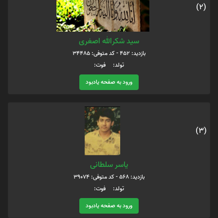
(2)
سید شکرالله اصغری
بازدید: 452 - کد متوفی: 34485
تولد: فوت:
ورود به صفحه یادبود
(3)
یاسر سلطانی
بازدید: 568 - کد متوفی: 39074
تولد: فوت:
ورود به صفحه یادبود