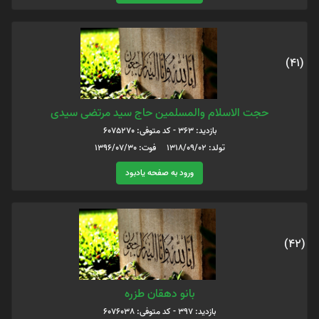
(41)
حجت الاسلام والمسلمین حاج سید مرتضی سیدی
بازدید: 363 - کد متوفی: 6075270
تولد: 1318/09/02 فوت: 1396/07/30
ورود به صفحه یادبود
(42)
بانو دهقان طزره
بازدید: 397 - کد متوفی: 6076038