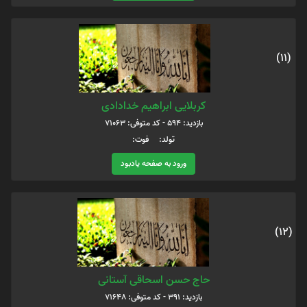
(11)
کربلایی ابراهیم خدادادی
بازدید: 594 - کد متوفی: 71063
تولد: فوت:
ورود به صفحه یادبود
(12)
حاج حسن اسحاقی آستانی
بازدید: 391 - کد متوفی: 71648