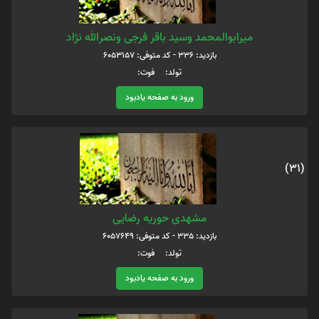
میرابوالمحمد وسید باقر فرجی ونصرالله نژاد
بازدید: 336 - کد متوفی: 6053157
تولد: فوت:
ورود به صفحه یادبود
(31)
مشهدی حوریه رضایی
بازدید: 335 - کد متوفی: 6057649
تولد: فوت:
ورود به صفحه یادبود