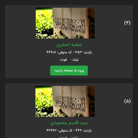
(4)
صفیه اصغری
بازدید: 353 - کد متوفی: 46907
تولد: فوت:
ورود به صفحه یادبود
(5)
سید قاسم محمودی
بازدید: 449 - کد متوفی: 46993
تولد: فوت: