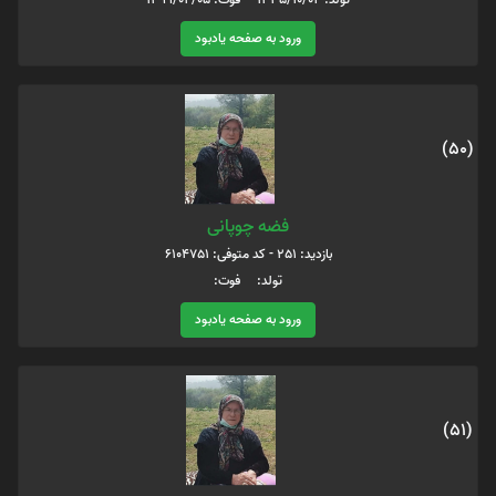
ورود به صفحه یادبود
(50)
فضه چوپانی
بازدید: 251 - کد متوفی: 6104751
تولد: فوت:
ورود به صفحه یادبود
(51)