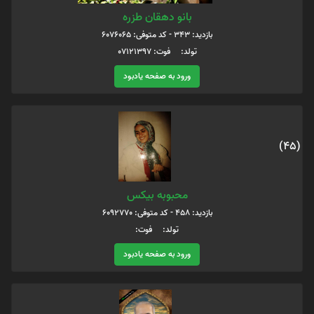
بانو دهقان طزره
بازدید: 343 - کد متوفی: 6076065
تولد: فوت: 07121397
ورود به صفحه یادبود
(45)
محبوبه بیکس
بازدید: 458 - کد متوفی: 6092770
تولد: فوت:
ورود به صفحه یادبود