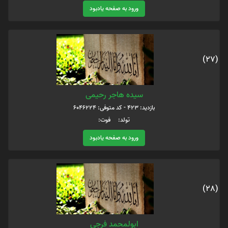
ورود به صفحه یادبود
(27)
سیده هاجر رحیمی
بازدید: 423 - کد متوفی: 6046224
تولد: فوت:
ورود به صفحه یادبود
(28)
ابولمحمد فرجی