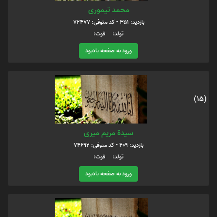
محمد تیموری
بازدید: 351 - کد متوفی: 72477
تولد: فوت:
ورود به صفحه یادبود
(15)
سیدة مریم میری
بازدید: 409 - کد متوفی: 74692
تولد: فوت:
ورود به صفحه یادبود