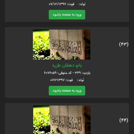
تولد: فوت: 07/12/1397
ورود به صفحه یادبود
(43)
بانو دهقان طزره
بازدید: 369 - کد متوفی: 6076059
تولد: فوت: 07121397
ورود به صفحه یادبود
(44)