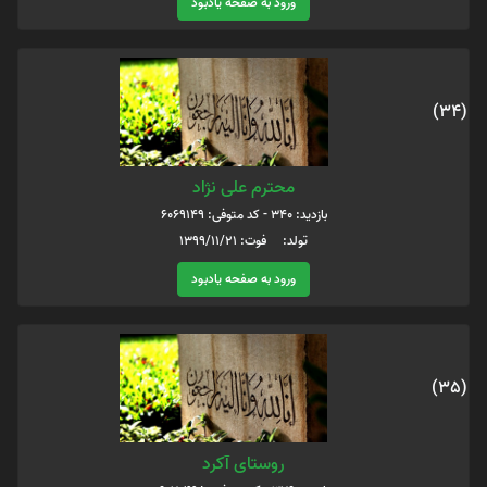
ورود به صفحه یادبود
(34)
محترم علی نژاد
بازدید: 340 - کد متوفی: 6069149
تولد: فوت: 1399/11/21
ورود به صفحه یادبود
(35)
روستای آکرد