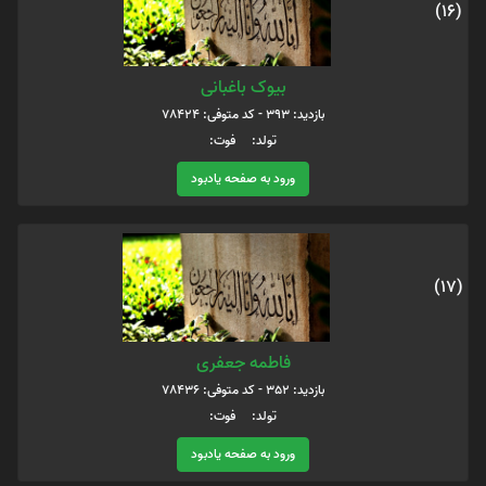
(16)
بیوک باغبانی
بازدید: 393 - کد متوفی: 78424
تولد: فوت:
ورود به صفحه یادبود
(17)
فاطمه جعفری
بازدید: 352 - کد متوفی: 78436
تولد: فوت:
ورود به صفحه یادبود