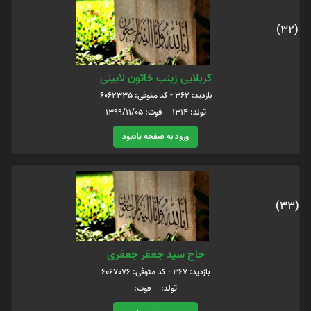
(32)
کربلایی زینب خاتون لایینی
بازدید: 362 - کد متوفی: 6062335
تولد: ۱۳۱۴ فوت: ۱۳۹۹/۱۱/۰۵
ورود به صفحه یادبود
(33)
حاج سید جعفر جعفری
بازدید: 367 - کد متوفی: 6067076
تولد: فوت: