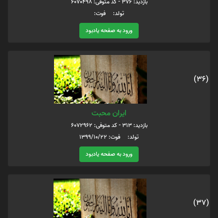
بازدید: 376 - کد متوفی: 6070498
تولد: فوت:
ورود به صفحه یادبود
(36)
ایران محبت
بازدید: 313 - کد متوفی: 6072962
تولد: فوت: 1399/10/22
ورود به صفحه یادبود
(37)