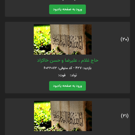
ورود به صفحه یادبود
(20)
حاج غلام ، علیرضا و حسن خاکزاد
بازدید: 427 - کد متوفی: 6022072
تولد: فوت:
ورود به صفحه یادبود
(21)