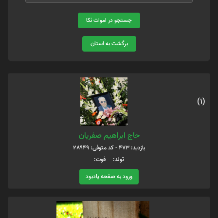
جستجو در اموات نکا
برگشت به استان
(1)
حاج ابراهیم صفریان
بازدید: 473 - کد متوفی: 28949
تولد: فوت:
ورود به صفحه یادبود