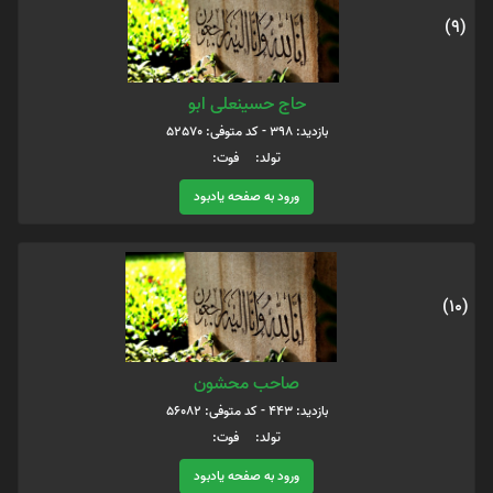
(9)
حاج حسینعلی ابو
بازدید: 398 - کد متوفی: 52570
تولد: فوت:
ورود به صفحه یادبود
(10)
صاحب محشون
بازدید: 443 - کد متوفی: 56082
تولد: فوت:
ورود به صفحه یادبود