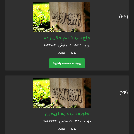
(25)
حاج سید قاسم جلال زاده
بازدید: 563 - کد متوفی: 6044004
تولد: فوت:
ورود به صفحه یادبود
(26)
حاجیه سیده زهرا پرهین
بازدید: 340 - کد متوفی: 6044446
تولد: فوت: