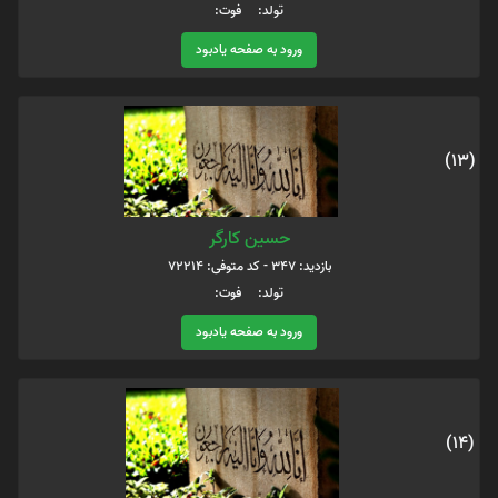
تولد: فوت:
ورود به صفحه یادبود
(13)
حسین کارگر
بازدید: 347 - کد متوفی: 72214
تولد: فوت:
ورود به صفحه یادبود
(14)