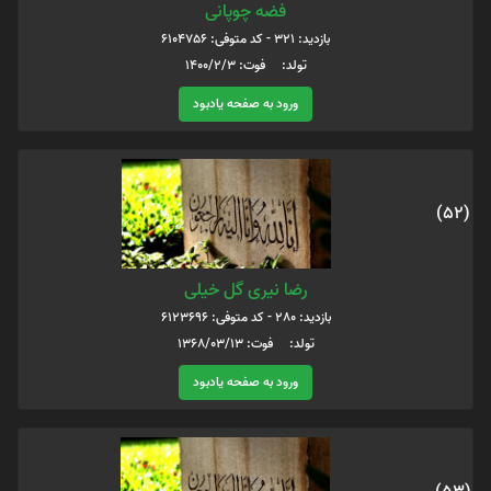
فضه چوپانی
بازدید: 321 - کد متوفی: 6104756
تولد: فوت: ۱۴۰۰/۲/۳
ورود به صفحه یادبود
(52)
رضا نیری گل خیلی
بازدید: 280 - کد متوفی: 6123696
تولد: فوت: 1368/03/13
ورود به صفحه یادبود