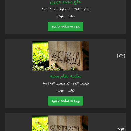
حاج محمد عزیزی
بازدید: 384 - کد متوفی: 6022827
تولد: فوت:
ورود به صفحه یادبود
(22)
سکینه نظام محله
بازدید: 354 - کد متوفی: 6024817
تولد: فوت:
ورود به صفحه یادبود
(23)