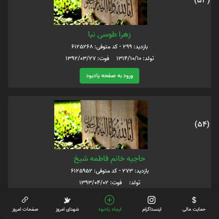
(53)
زهرا طوسی نیا
بازدید: 299 - کد متوفی: 6125268
تولد: 1314/10/10 فوت: 1392/03/27
ورود به صفحه یادبود
(54)
حاجیه خانم فاطمه شیخ
بازدید: 273 - کد متوفی: 6125952
تولد: فوت: 1393/04/02
ورود به صفحه یادبود
حمایت مالی
اینستاگرام
ایجاد یادبود
شهدای امروز
صفحات امروز