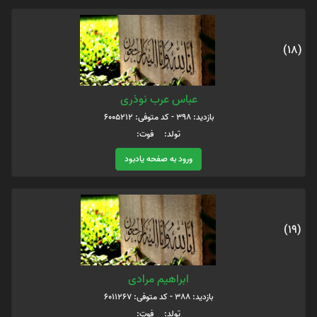
(18)
عباس عرب نوذری
بازدید: 398 - کد متوفی: 6005212
تولد: فوت:
ورود به صفحه یادبود
(19)
ابراهیم مرادی
بازدید: 388 - کد متوفی: 6011267
تولد: فوت: