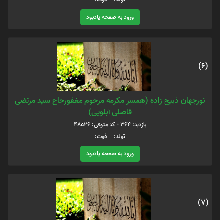
ورود به صفحه یادبود
(6)
نورجهان ذبیح زاده (همسر مکرمه مرحوم مغفورحاج سید مرتضی
فاضلی آبلویی)
بازدید: 364 - کد متوفی: 48526
تولد: فوت:
ورود به صفحه یادبود
(7)