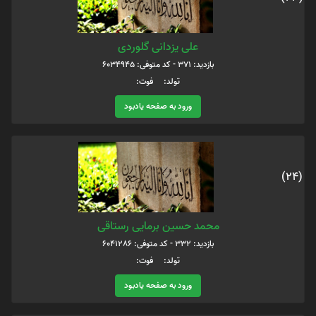
علی یزدانی گلوردی
بازدید: 371 - کد متوفی: 6034945
تولد: فوت:
ورود به صفحه یادبود
(24)
محمد حسین برمایی رستاقی
بازدید: 332 - کد متوفی: 6041286
تولد: فوت:
ورود به صفحه یادبود