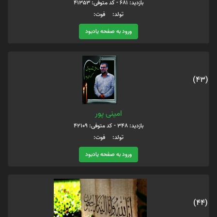
بازدید: 681 - کد متوفی: 41353
تولد: فوت:
ورود به صفحه یادبود
(43)
امینی پور
بازدید: 348 - کد متوفی: 42109
تولد: فوت:
ورود به صفحه یادبود
(44)