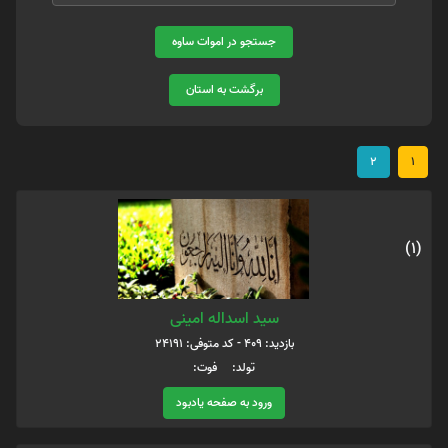
جستجو در اموات ساوه
برگشت به استان
2
1
(1)
سید اسداله امینی
بازدید: 409 - کد متوفی: 24191
تولد: فوت:
ورود به صفحه یادبود