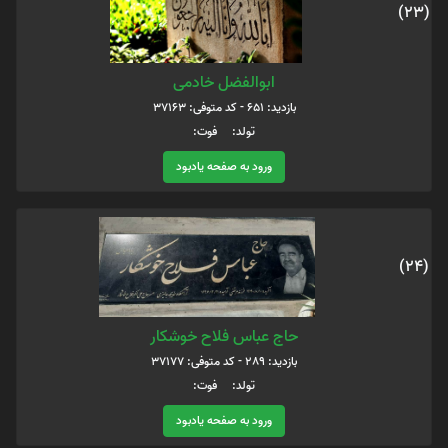
(23)
ابوالفضل خادمی
بازدید: 651 - کد متوفی: 37163
تولد: فوت:
ورود به صفحه یادبود
(24)
حاج عباس فلاح خوشکار
بازدید: 289 - کد متوفی: 37177
تولد: فوت:
ورود به صفحه یادبود