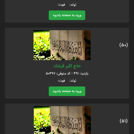
تولد: فوت:
ورود به صفحه یادبود
(50)
حاج اکبر فرشاد
بازدید: 491 - کد متوفی: 50497
تولد: فوت:
ورود به صفحه یادبود
(51)