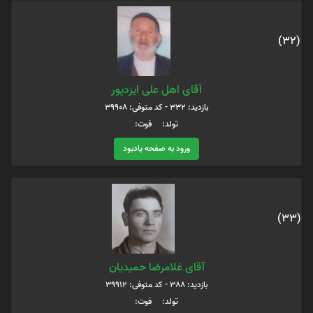
(32)
آقای اهل علی ایزدپور
بازدید: 332 - کد متوفی: 39908
تولد: فوت:
ورود به صفحه یادبود
(33)
آقای غلامرضا حمیدیان
بازدید: 388 - کد متوفی: 39912
تولد: فوت: