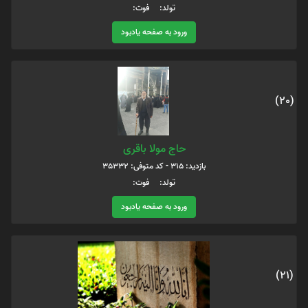
تولد: فوت:
ورود به صفحه یادبود
(20)
حاج مولا باقری
بازدید: 315 - کد متوفی: 35332
تولد: فوت:
ورود به صفحه یادبود
(21)