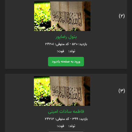
(2)
بتول رضاپور
بازدید: 520 - کد متوفی: 24201
تولد: فوت:
ورود به صفحه یادبود
(3)
فاطمه سادات امینی
بازدید: 399 - کد متوفی: 24212
تولد: فوت: