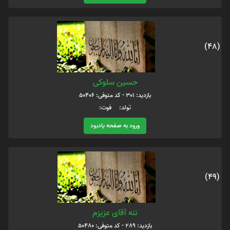
(48)
حسین سلوکی
بازدید: 301 - کد متوفی: 50406
تولد: فوت:
ورود به صفحه یادبود
(49)
ننه آقای عزیزم
بازدید: 289 - کد متوفی: 50480