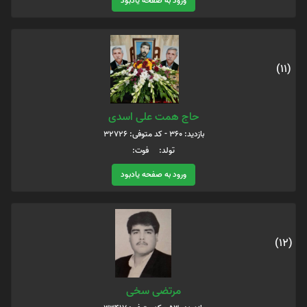
ورود به صفحه یادبود
(11)
حاج همت علی اسدی
بازدید: 360 - کد متوفی: 32726
تولد: فوت:
ورود به صفحه یادبود
(12)
مرتضی سخی