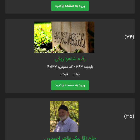
ورود به صفحه یادبود
(34)
رقیه شاهواروقی
بازدید: 363 - کد متوفی: 40137
تولد: فوت:
ورود به صفحه یادبود
(35)
حاج آقا بیگ طاهر احمدی .