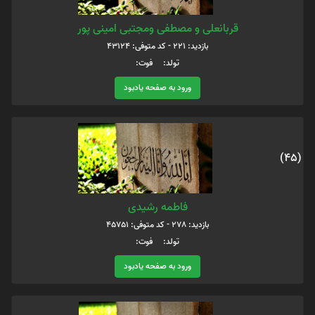
قربانعلی و مصطفی ومجتبی امینی پور
بازدید: 221 - کد متوفی: 43124
تولد: فوت:
ورود به صفحه یادبود
(45)
فاطمه رشیدی
بازدید: 278 - کد متوفی: 45751
تولد: فوت:
ورود به صفحه یادبود