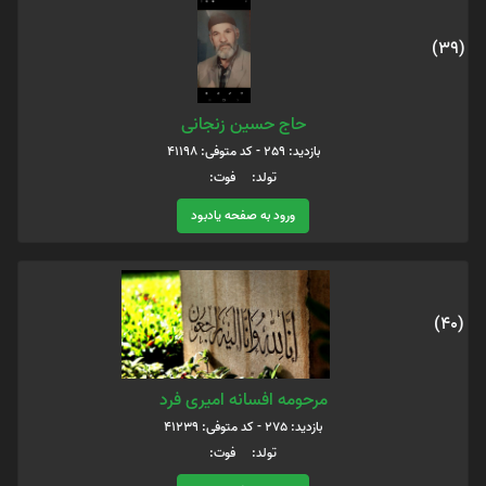
(39)
حاج حسین زنجانی
بازدید: 259 - کد متوفی: 41198
تولد: فوت:
ورود به صفحه یادبود
(40)
مرحومه افسانه امیری فرد
بازدید: 275 - کد متوفی: 41239
تولد: فوت: