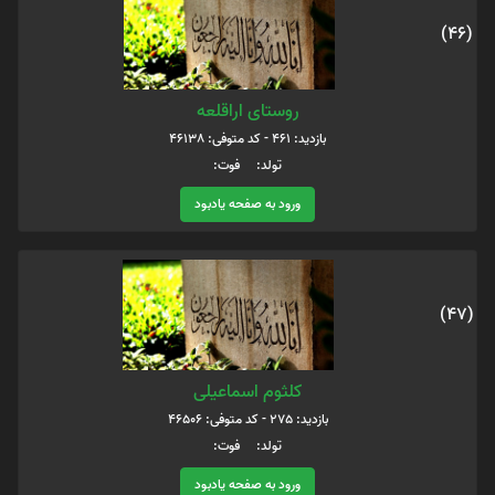
(46)
روستای اراقلعه
بازدید: 461 - کد متوفی: 46138
تولد: فوت:
ورود به صفحه یادبود
(47)
کلثوم اسماعیلی
بازدید: 275 - کد متوفی: 46506
تولد: فوت:
ورود به صفحه یادبود