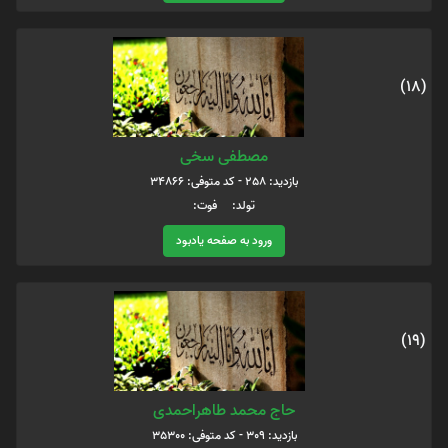
(18)
مصطفی سخی
بازدید: 258 - کد متوفی: 34866
تولد: فوت:
ورود به صفحه یادبود
(19)
حاج محمد طاهراحمدی
بازدید: 309 - کد متوفی: 35300