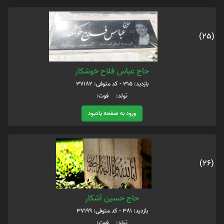
(25)
حاج عباس فلاح خوشکار
بازدید: 315 - کد متوفی: 37182
تولد: فوت:
ورود به صفحه یادبود
(26)
حاج حسین آشکار
بازدید: 381 - کد متوفی: 37199
تولد: فوت: