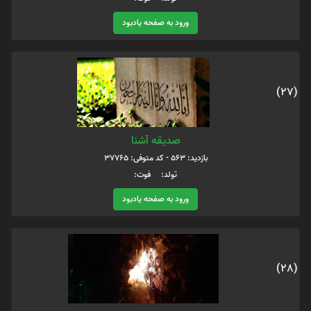
ورود به صفحه یادبود
(27)
صدیقه آشنا
بازدید: 563 - کد متوفی: 37765
تولد: فوت:
ورود به صفحه یادبود
(28)