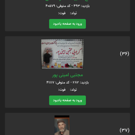
بازدید: 493 - کد متوفی: 40579
تولد: فوت:
ورود به صفحه یادبود
(36)
مجتبی امینی پور
بازدید: 282 - کد متوفی: 41117
تولد: فوت:
ورود به صفحه یادبود
(37)