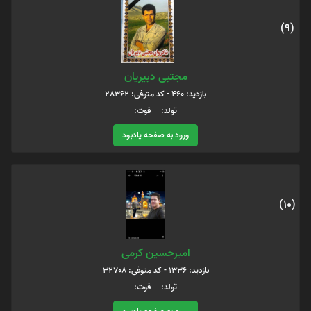
(9)
مجتبی دبیریان
بازدید: 460 - کد متوفی: 28362
تولد: فوت:
ورود به صفحه یادبود
(10)
امیرحسین کرمی
بازدید: 1336 - کد متوفی: 32708
تولد: فوت: