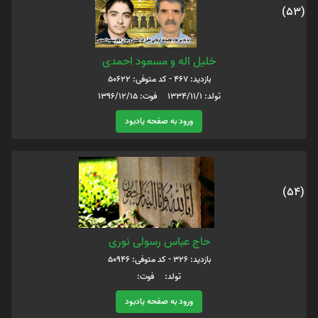
(53)
خلیل اله و مسعود احمدی
بازدید: 467 - کد متوفی: 50622
تولد: 1334/11/1 فوت: 1396/12/15
ورود به صفحه یادبود
(54)
حاج عباس رسولی نوری
بازدید: 326 - کد متوفی: 50946
تولد: فوت:
ورود به صفحه یادبود