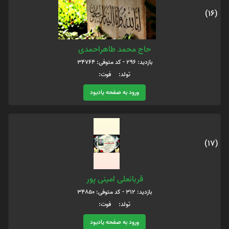
(16)
حاج محمد طاهراحمدی
بازدید: 296 - کد متوفی: 34764
تولد: فوت:
ورود به صفحه یادبود
(17)
قربانعلی امینی پور
بازدید: 312 - کد متوفی: 34850
تولد: فوت:
ورود به صفحه یادبود