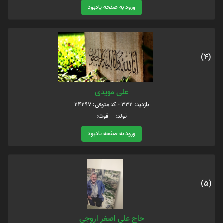
ورود به صفحه یادبود
(4)
علی مویدی
بازدید: 332 - کد متوفی: 24297
تولد: فوت:
ورود به صفحه یادبود
(5)
حاج علی اصغر اروجی