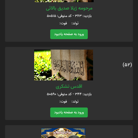
مرحومه ژیلا صدیق بالائی
بازدید: 363 - کد متوفی: 50515
تولد: فوت:
ورود به صفحه یادبود
(52)
اقدس تشکری
بازدید: 344 - کد متوفی: 50590
تولد: فوت:
ورود به صفحه یادبود