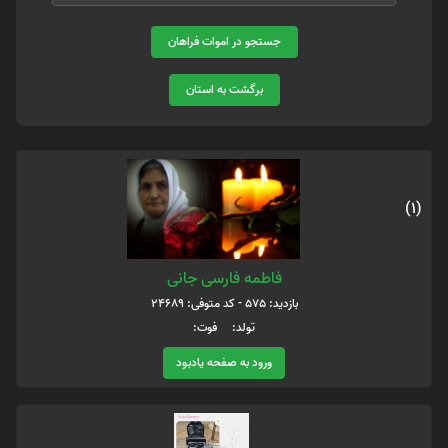
جستجو در اموات فراهان
برگشت به استان
(1)
فاطمه فارسی جانی
بازدید: 575 - کد متوفی: 24689
تولد: فوت:
ورود به صفحه یادبود