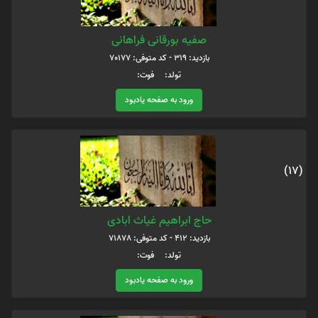
صفیه بورقانی فراهانی
بازدید: 319 - کد متوفی: 70177
تولد: فوت:
ورود به صفحه یادبود
(17)
حاج ابراهیم غیاث ابادی
بازدید: 412 - کد متوفی: 71878
تولد: فوت:
ورود به صفحه یادبود