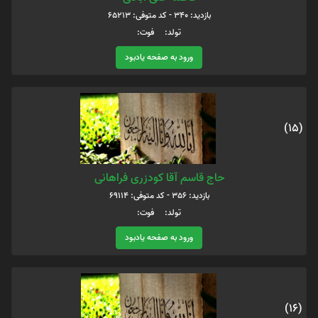
بازدید: 340 - کد متوفی: 65213
تولد: فوت:
ورود به صفحه یادبود
(15)
حاج قاسم آقا کودزری فراهانی
بازدید: 356 - کد متوفی: 69114
تولد: فوت:
ورود به صفحه یادبود
(16)