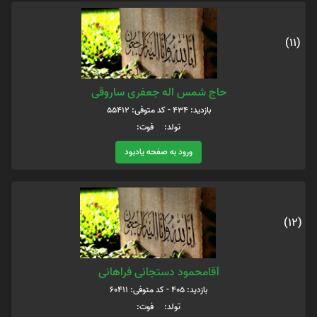
(11)
حاج شمس اله جعفری ساروقی
بازدید: 434 - کد متوفی: 55412
تولد: فوت:
ورود به صفحه یادبود
(12)
آقامحمود دستجانی فراهانی
بازدید: 405 - کد متوفی: 60411
تولد: فوت: