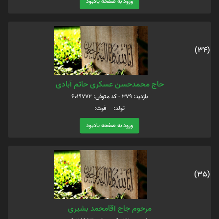
ورود به صفحه یادبود
(34)
حاج محمدحسن عسکری حاتم آبادی
بازدید: 379 - کد متوفی: 6019772
تولد: فوت:
ورود به صفحه یادبود
(35)
مرحوم جاج آقامحمد بشیری