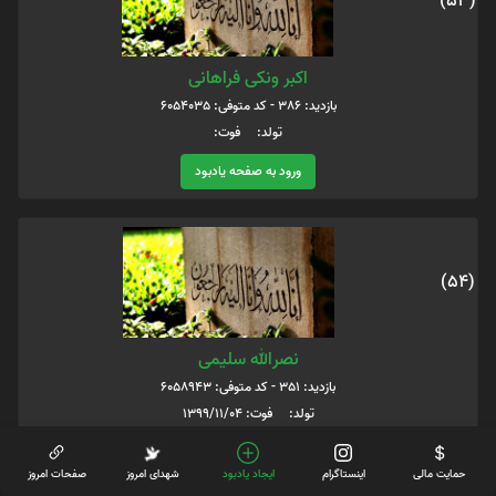
(53)
اکبر ونکی فراهانی
بازدید: 386 - کد متوفی: 6054035
تولد: فوت:
ورود به صفحه یادبود
(54)
نصرالله سلیمی
بازدید: 351 - کد متوفی: 6058943
تولد: فوت: 1399/11/04
ورود به صفحه یادبود
حمایت مالی
اینستاگرام
ایجاد یادبود
شهدای امروز
صفحات امروز