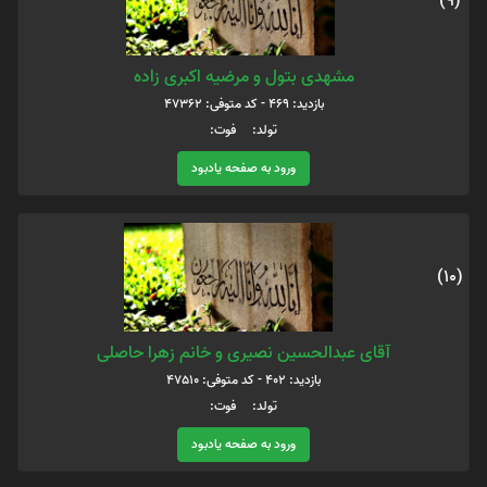
(9)
مشهدی بتول و مرضیه اکبری زاده
بازدید: 469 - کد متوفی: 47362
تولد: فوت:
ورود به صفحه یادبود
(10)
آقای عبدالحسین نصیری و خانم زهرا حاصلی
بازدید: 402 - کد متوفی: 47510
تولد: فوت:
ورود به صفحه یادبود