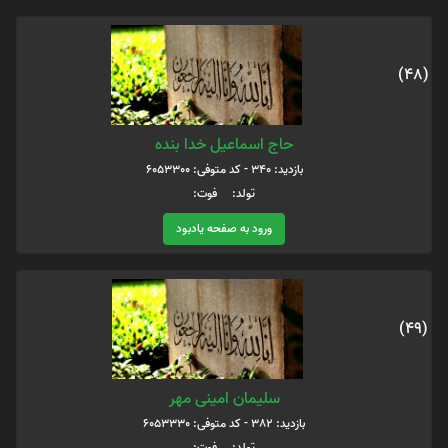
(48)
حاج اسماعیل خدا بنده
بازدید: 340 - کد متوفی: 6053300
تولد: فوت:
ورود به صفحه یادبود
(49)
سلیمان امینی مهر
بازدید: 382 - کد متوفی: 6053330
تولد: فوت: