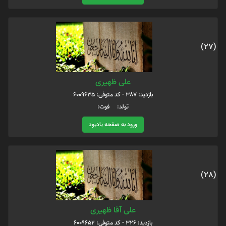
(27)
علی ظهیری
بازدید: 387 - کد متوفی: 6009635
تولد: فوت:
ورود به صفحه یادبود
(28)
علی آقا ظهیری
بازدید: 326 - کد متوفی: 6009652