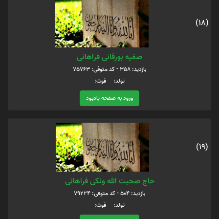
(18)
صفیه بورقانی فراهانی
بازدید: 358 - کد متوفی: 75763
تولد: فوت:
ورود به صفحه یادبود
(19)
حاج صحبت الله ونکی فراهانی
بازدید: 504 - کد متوفی: 79224
تولد: فوت: