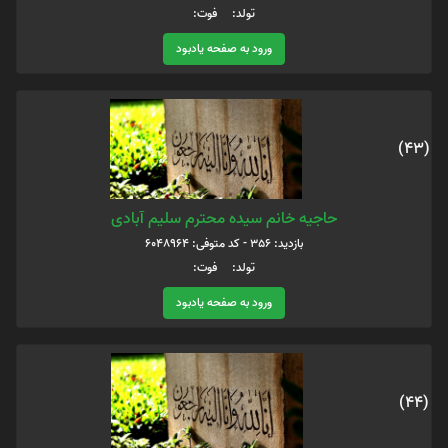
تولد: فوت:
ورود به صفحه یادبود
(43)
حاجیه خانم سیده محترم سلیم آبادی
بازدید: 356 - کد متوفی: 6048964
تولد: فوت:
ورود به صفحه یادبود
(44)