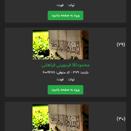
تولد: فوت:
ورود به صفحه یادبود
(29)
محمودآقا فرمهینی فراهانی
بازدید: 379 - کد متوفی: 6009678
تولد: فوت:
ورود به صفحه یادبود
(30)