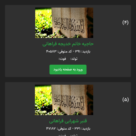
(4)
حاجیه خانم خدیجه فراهانی
بازدید: 391 - کد متوفی: 40583
تولد: فوت:
ورود به صفحه یادبود
(5)
قنبر شهرابی فراهانی
بازدید: 331 - کد متوفی: 47182
تولد: فوت: