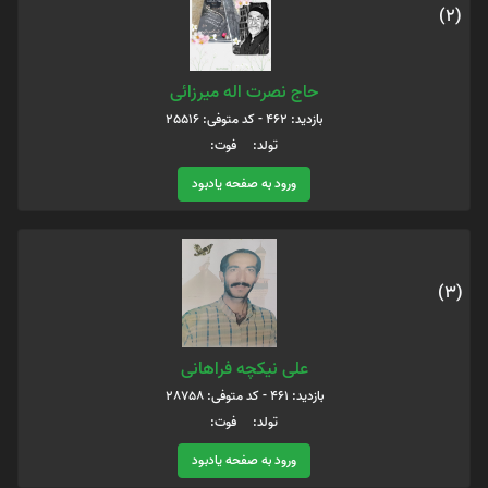
(2)
حاج نصرت اله میرزائی
بازدید: 462 - کد متوفی: 25516
تولد: فوت:
ورود به صفحه یادبود
(3)
علی نیکچه فراهانی
بازدید: 461 - کد متوفی: 28758
تولد: فوت:
ورود به صفحه یادبود