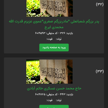
(32)
پدر بزرگم شعبانعلی *مادربزرگم صغری*عموی عزیزم قدرت الله
محمدی ایرج
بازدید: 326 - کد متوفی: 6019593
تولد: فوت:
ورود به صفحه یادبود
(33)
حاج محمد حسن عسکری حاتم آبادی
بازدید: 443 - کد متوفی: 6019725
تولد: فوت: