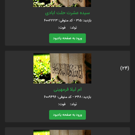
سیده عشرت حلت ابادی
بازدید: 315 - کد متوفی: 6002223
تولد: فوت:
ورود به صفحه یادبود
(24)
ام لیلا فرمهینی
بازدید: 348 - کد متوفی: 6009496
تولد: فوت:
ورود به صفحه یادبود