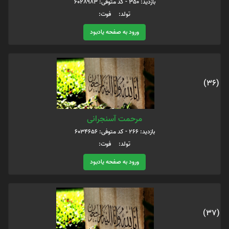
بازدید: 350 - کد متوفی: 6028983
تولد: فوت:
ورود به صفحه یادبود
(36)
مرحمت آسنجرانی
بازدید: 266 - کد متوفی: 6034656
تولد: فوت:
ورود به صفحه یادبود
(37)