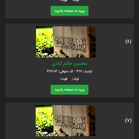
ورود به صفحه یادبود
(6)
محسن حاتم آبادی
بازدید: 318 - کد متوفی: 47203
تولد: فوت:
ورود به صفحه یادبود
(7)