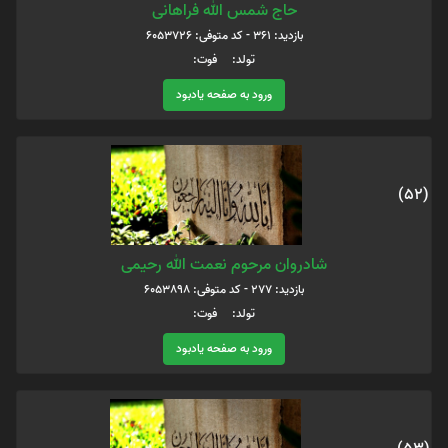
حاج شمس الله فراهانی
بازدید: 361 - کد متوفی: 6053726
تولد: فوت:
ورود به صفحه یادبود
(52)
شادروان مرحوم نعمت الله رحیمی
بازدید: 277 - کد متوفی: 6053898
تولد: فوت:
ورود به صفحه یادبود