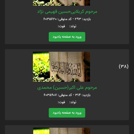
مرحوم کربلایی‌حسین فهیمی نژاد
بازدید: 293 - کد متوفی: 6035620
تولد: فوت:
ورود به صفحه یادبود
(38)
مرحوم علی اکبر(حسین) محمدی
بازدید: 314 - کد متوفی: 6035907
تولد: فوت:
ورود به صفحه یادبود