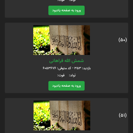
ورود به صفحه یادبود
(50)
شمش الله فراهانی
بازدید: 353 - کد متوفی: 6053676
تولد: فوت:
ورود به صفحه یادبود
(51)