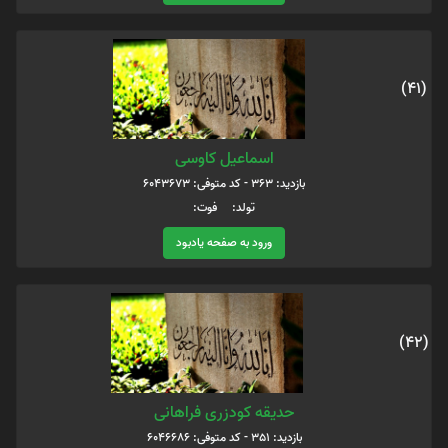
(41)
اسماعیل کاوسی
بازدید: 363 - کد متوفی: 6043673
تولد: فوت:
ورود به صفحه یادبود
(42)
حدیقه کودزری فراهانی
بازدید: 351 - کد متوفی: 6046686