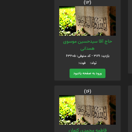
(12)
حاج آقا سیدحسین موسوی
همدانی
بازدید: 389 - کد متوفی: 63205
تولد: فوت:
ورود به صفحه یادبود
(16)
فاطمه محمدی کنعان