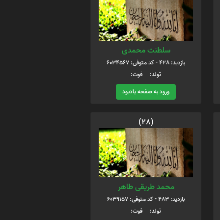
سلطنت محمدی
بازدید: 428 - کد متوفی: 6034567
تولد: فوت:
ورود به صفحه یادبود
(28)
محمد طریقی طاهر
بازدید: 483 - کد متوفی: 6039157
تولد: فوت: