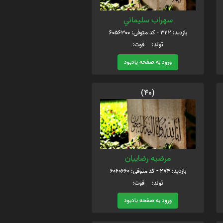
سهراب سليماني
بازدید: 322 - کد متوفی: 6056300
تولد: فوت:
ورود به صفحه یادبود
(40)
مرضیه رضاییان
بازدید: 274 - کد متوفی: 6060660
تولد: فوت:
ورود به صفحه یادبود