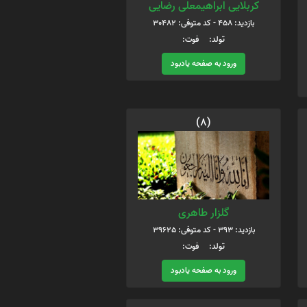
کربلایی ابراهیمعلی رضایی
بازدید: 458 - کد متوفی: 30482
تولد: فوت:
ورود به صفحه یادبود
(8)
گلزار طاهری
بازدید: 393 - کد متوفی: 39625
تولد: فوت:
ورود به صفحه یادبود