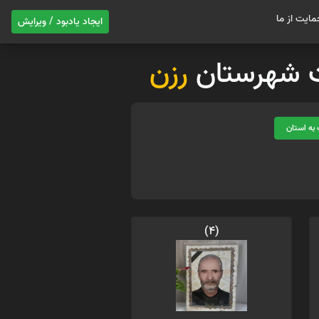
مایت از ما
ایجاد یادبود / ویرایش
وات شهرستان
رزن
به استان
(4)