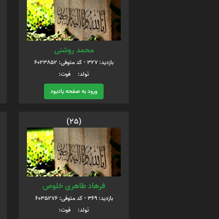
محمد روشنی
بازدید: 327 - کد متوفی: 6023852
تولد: فوت:
ورود به صفحه یادبود
(25)
فرهاد طاهری خلوص
بازدید: 369 - کد متوفی: 6035276
تولد: فوت: