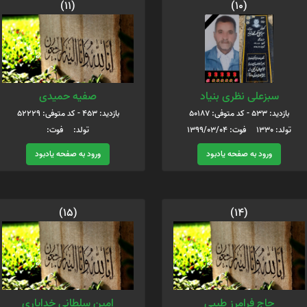
(11)
(10)
سبزعلی نظری بنیاد
صفیه حمیدی
بازدید: 533 - کد متوفی: 50187
بازدید: 453 - کد متوفی: 52229
تولد: 1330 فوت: 1399/03/04
تولد: فوت:
ورود به صفحه یادبود
ورود به صفحه یادبود
(15)
(14)
حاج فرامرز طیبی
امین سلطانی خدایاری