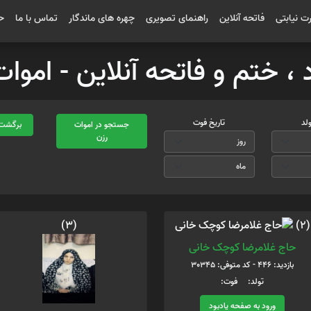
رت نیابتی
فاتحه آنلاین
راهنمای تصویری
چهره های ماندگار
تماس با ما
ح
د ، ختم و فاتحه آنلاین - ام
ولد
تاریخ فوت
جستجو در اموات
برگشت 
رزن
(3)
(2)
حاج غلامرضا کوچک خانی
بازدید: 446 - کد متوفی: 30345
تولد: فوت:
ورود به صفحه یادبود