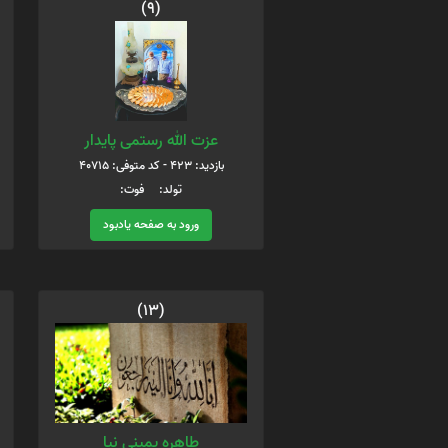
(9)
عزت الله رستمی پایدار
بازدید: 423 - کد متوفی: 40715
تولد: فوت:
ورود به صفحه یادبود
(13)
طاهره یمینی نیا