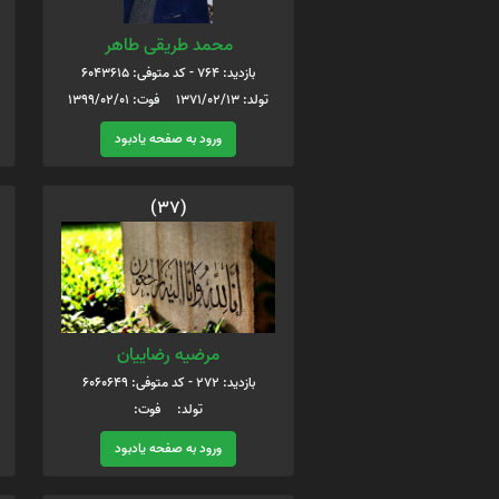
محمد طریقی طاهر
بازدید: 764 - کد متوفی: 6043615
تولد: 1371/02/13 فوت: 1399/02/01
ورود به صفحه یادبود
(37)
مرضیه رضاییان
بازدید: 272 - کد متوفی: 6060649
تولد: فوت:
ورود به صفحه یادبود