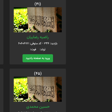
(41)
راضیه رضاییان
بازدید: 346 - کد متوفی: 6060677
تولد: فوت:
ورود به صفحه یادبود
(45)
حسین محمدی