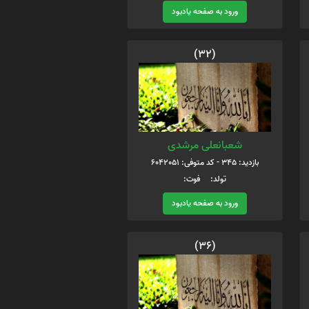
ورود به صفحه یادبود
(32)
شعبانعلی مرشدی
بازدید: 345 - کد متوفی: 6042051
تولد: فوت:
ورود به صفحه یادبود
(36)