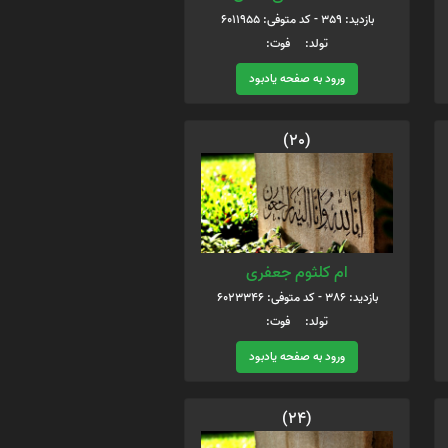
بازدید: 359 - کد متوفی: 6011955
تولد: فوت:
ورود به صفحه یادبود
(20)
ام کلثوم جعفری
بازدید: 386 - کد متوفی: 6023346
تولد: فوت:
ورود به صفحه یادبود
(24)