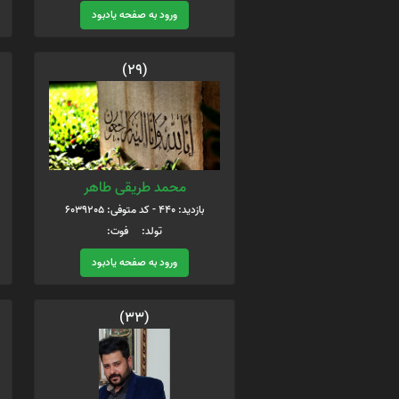
ورود به صفحه یادبود
(29)
محمد طریقی طاهر
بازدید: 440 - کد متوفی: 6039205
تولد: فوت:
ورود به صفحه یادبود
(33)