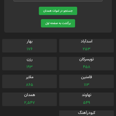
جستجو در اموات همدان
برگشت به صفحه اول
اسدآباد
بهار
176
253
تویسرکان
رزن
193
458
فامنین
ملایر
865
113
نهاوند
همدان
2,547
549
کبودرآهنگ