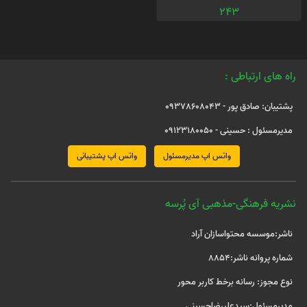
243
راه های ارتباطی :
پشتیبان: صادق پور - 09378608043
مدیرمسئول : حسینی - 09123180050
واتس اپ مدیرمسئول
واتس اپ پشتیبانی
نشریه فرهنگی-مذهبی آی پُرسه
ناشر:موسسه محتواسازان آراد
شماره پروانه ناشر:8854
نوع مجوز: رسانه برخط کاربر محور
مدیرمسئول:سیدعلیرضاحسینی