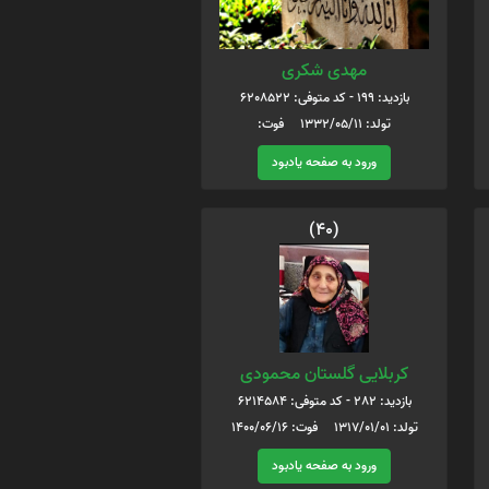
مهدی شکری
بازدید: 199 - کد متوفی: 6208522
تولد: 1332/05/11 فوت:
ورود به صفحه یادبود
(40)
کربلایی گلستان محمودی
بازدید: 282 - کد متوفی: 6214584
تولد: 1317/01/01 فوت: 1400/06/16
ورود به صفحه یادبود