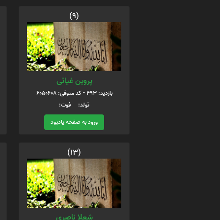
(9)
پروین غیاثی
بازدید: 493 - کد متوفی: 6050608
تولد: فوت:
ورود به صفحه یادبود
(13)
شعلا ناصری