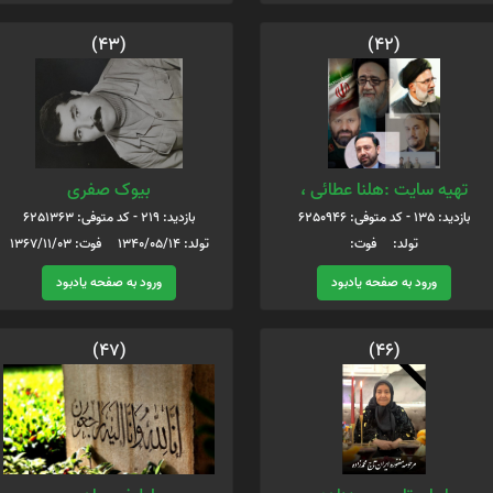
(43)
(42)
تهیه سایت :هلنا عطائی ،
بیوک صفری
بازدید: 135 - کد متوفی: 6250946
بازدید: 219 - کد متوفی: 6251363
تولد: فوت:
تولد: 1340/05/14 فوت: 1367/11/03
ورود به صفحه یادبود
ورود به صفحه یادبود
(47)
(46)