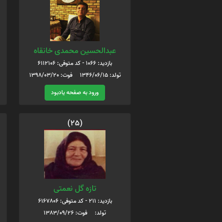
عبدالحسین محمدی خانقاه
بازدید: 1066 - کد متوفی: 6112106
تولد: 1346/06/15 فوت: 1398/03/20
ورود به صفحه یادبود
(25)
تازه گل نعمتی
بازدید: 211 - کد متوفی: 6167806
تولد: فوت: 1383/09/26