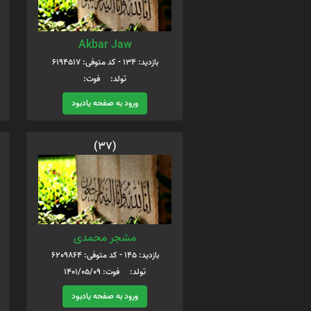
Akbar Jaw
بازدید: 134 - کد متوفی: 6194517
تولد: فوت:
ورود به صفحه یادبود
(37)
مشجر محمدی
بازدید: 145 - کد متوفی: 6209864
تولد: فوت: 1401/05/09
ورود به صفحه یادبود