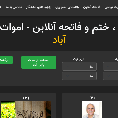
رت نیابتی
فاتحه آنلاین
راهنمای تصویری
چهره های ماندگار
تماس با ما
ح
 ، ختم و فاتحه آنلاین - امو
آباد
ولد
تاریخ فوت
جستجو در اموات
برگشت 
پارس آباد
(3)
(2)