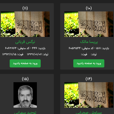
(11)
(10)
پریسا مالک
نرگس قربانی
بازدید: 518 - کد متوفی: 6053544
بازدید: 446 - کد متوفی: 6063864
تولد: فوت:
تولد: 1337/01/07 فوت: 1393/11/15
ورود به صفحه یادبود
ورود به صفحه یادبود
(15)
(14)
سیاوش صحرایی
توحید سهرابی