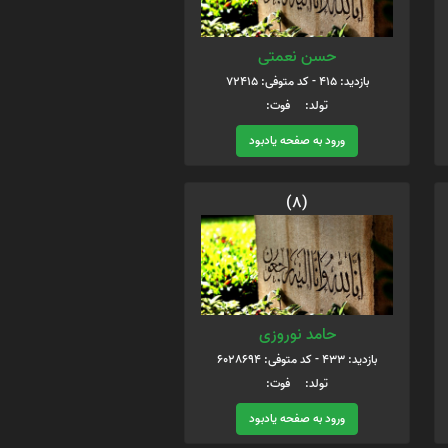
حسن نعمتی
بازدید: 415 - کد متوفی: 72415
تولد: فوت:
ورود به صفحه یادبود
(8)
حامد نوروزی
بازدید: 433 - کد متوفی: 6028694
تولد: فوت:
ورود به صفحه یادبود