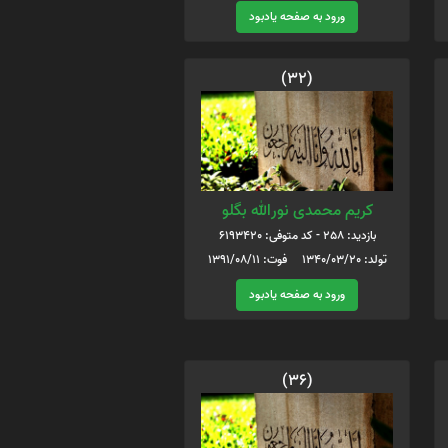
ورود به صفحه یادبود
(32)
کریم محمدی نورالله بگلو
بازدید: 258 - کد متوفی: 6193420
تولد: 1340/03/20 فوت: 1391/08/11
ورود به صفحه یادبود
(36)