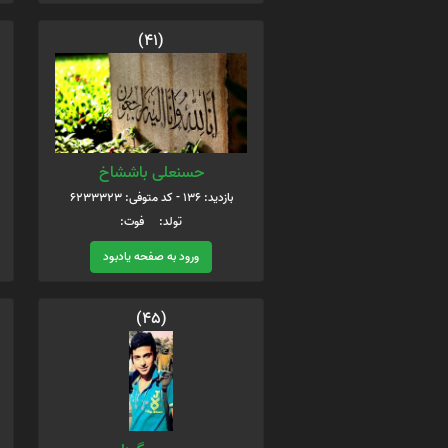
(41)
حسنعلی باششاخ
بازدید: 136 - کد متوفی: 6233323
تولد: فوت:
ورود به صفحه یادبود
(45)