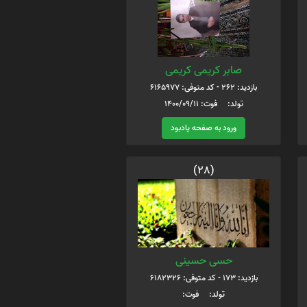
صابر کریمی کریمی
بازدید: 262 - کد متوفی: 6165977
تولد: فوت: 1400/09/11
ورود به صفحه یادبود
(28)
حسی حسینی
بازدید: 173 - کد متوفی: 6182326
تولد: فوت: