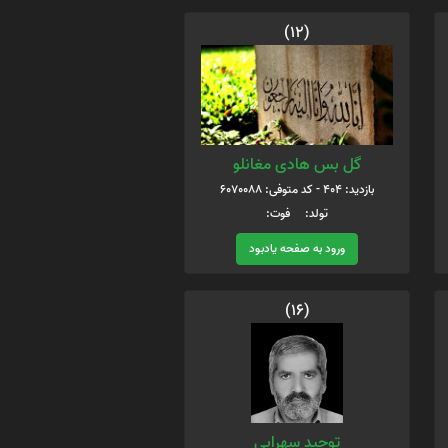
(12)
گل بس هادی مغانلو
بازدید: 404 - کد متوفی: 6070088
تولد: فوت:
ورود به صفحه یادبود
(16)
توحید سهرابی