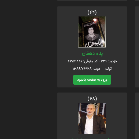
(44)
پناه دهقان
بازدید: 231 - کد متوفی: 6252881
تولد: فوت: 1389/04/28
ورود به صفحه یادبود
(48)