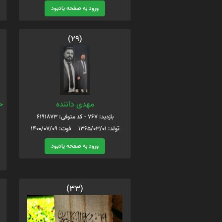
ورود به صفحه یادبود
(29)
مهدی داننده
ح
بازدید: 767 - کد متوفی: 6191873
تولد: 1365/03/01 فوت: 1400/07/09
ورود به صفحه یادبود
(33)