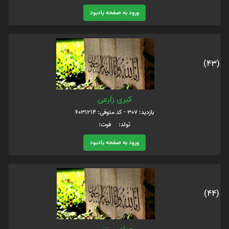
ورود به صفحه یادبود
(43)
کبری زارعی
بازدید: 307 - کد متوفی: 6031214
تولد: فوت:
ورود به صفحه یادبود
(44)