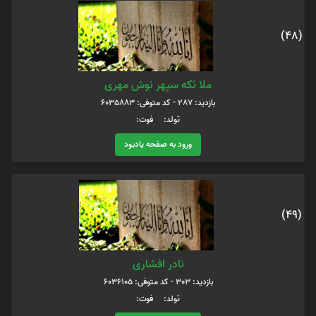
(48)
ملا ئکه سپهر نوش مهری
بازدید: 287 - کد متوفی: 6035883
تولد: فوت:
ورود به صفحه یادبود
(49)
نادر افشاری
بازدید: 303 - کد متوفی: 6036105
تولد: فوت: