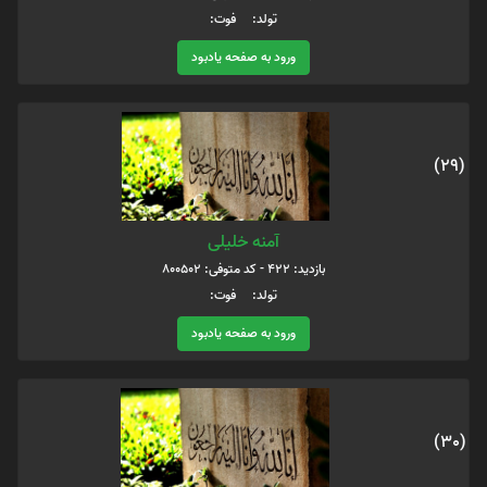
تولد: فوت:
ورود به صفحه یادبود
(29)
آمنه خلیلی
بازدید: 422 - کد متوفی: 800502
تولد: فوت:
ورود به صفحه یادبود
(30)