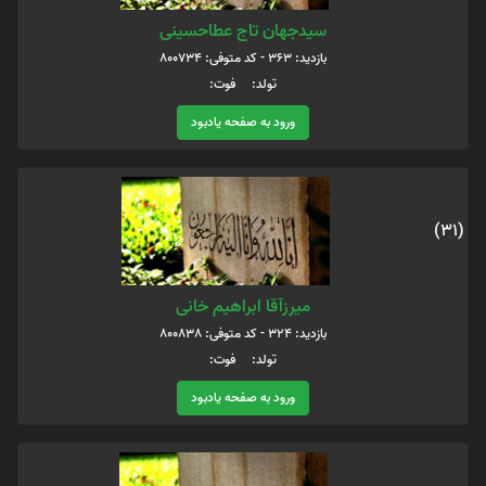
سیدجهان تاج عطاحسینی
بازدید: 363 - کد متوفی: 800734
تولد: فوت:
ورود به صفحه یادبود
(31)
میرزآقا ابراهیم خانی
بازدید: 324 - کد متوفی: 800838
تولد: فوت:
ورود به صفحه یادبود