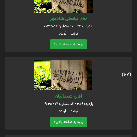
حاج نباتعلی شادمهر
بازدید: 337 - کد متوفی: 6033087
تولد: فوت:
ورود به صفحه یادبود
(47)
آقای همدانیان
بازدید: 359 - کد متوفی: 6035207
تولد: فوت:
ورود به صفحه یادبود