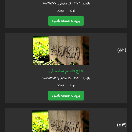
بازدید: 274 - کد متوفی: 6037577
تولد: فوت:
ورود به صفحه یادبود
(52)
حاج قاسم سلیمانی
بازدید: 352 - کد متوفی: 6038302
تولد: فوت:
ورود به صفحه یادبود
(53)