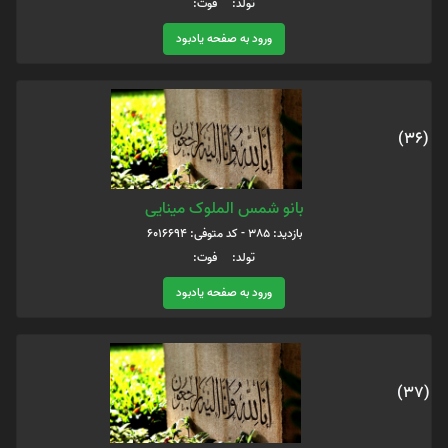
تولد: فوت:
ورود به صفحه یادبود
(36)
بانو شمس الملوک مینایی
بازدید: 385 - کد متوفی: 6016694
تولد: فوت:
ورود به صفحه یادبود
(37)