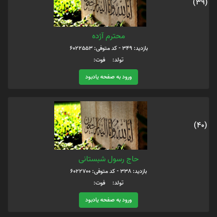
(39)
محترم آژده
بازدید: 349 - کد متوفی: 6022553
تولد: فوت:
ورود به صفحه یادبود
(40)
حاج رسول شبستانی
بازدید: 338 - کد متوفی: 6022700
تولد: فوت:
ورود به صفحه یادبود