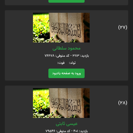
(27)
محمود سلطانی
بازدید: 383 - کد متوفی: 76678
تولد: فوت:
ورود به صفحه یادبود
(28)
عیسی ثابتی
بازدید: 401 - کد متوفی: 79546