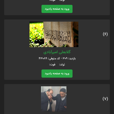
ورود به صفحه یادبود
(6)
گلابعلی امیرآبادی
بازدید: 309 - کد متوفی: 43089
تولد: فوت:
ورود به صفحه یادبود
(7)