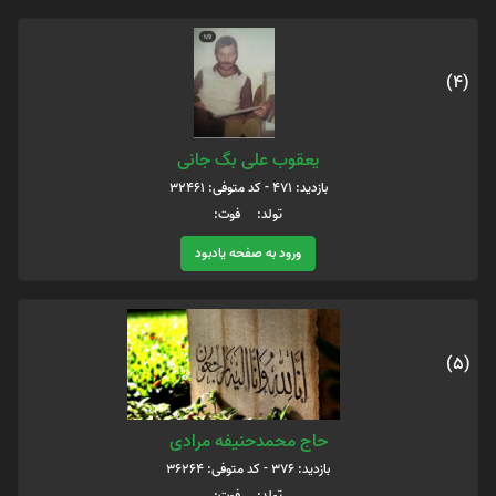
(4)
یعقوب علی بگ جانی
بازدید: 471 - کد متوفی: 32461
تولد: فوت:
ورود به صفحه یادبود
(5)
حاج محمدحنیفه مرادی
بازدید: 376 - کد متوفی: 36264
تولد: فوت: