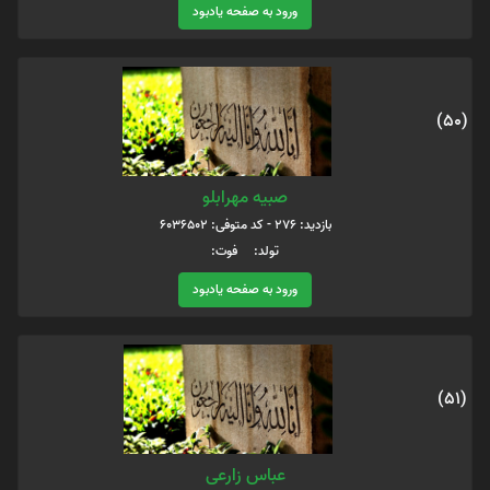
ورود به صفحه یادبود
(50)
صبیه مهرابلو
بازدید: 276 - کد متوفی: 6036502
تولد: فوت:
ورود به صفحه یادبود
(51)
عباس زارعی