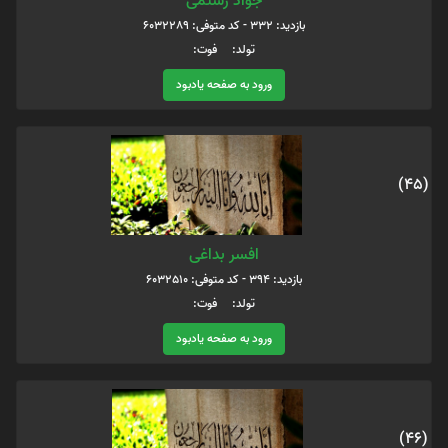
جواد رستمی
بازدید: 332 - کد متوفی: 6032289
تولد: فوت:
ورود به صفحه یادبود
(45)
افسر بداغی
بازدید: 394 - کد متوفی: 6032510
تولد: فوت:
ورود به صفحه یادبود
(46)