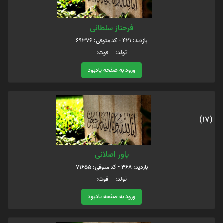
فرحناز سلطانی
بازدید: 421 - کد متوفی: 69376
تولد: فوت:
ورود به صفحه یادبود
(17)
یاور اصلانی
بازدید: 368 - کد متوفی: 71655
تولد: فوت:
ورود به صفحه یادبود