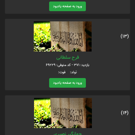
ورود به صفحه یادبود
(13)
فرح سلطانی
بازدید: 371 - کد متوفی: 69229
تولد: فوت:
ورود به صفحه یادبود
(14)
جهانگیر نصیری