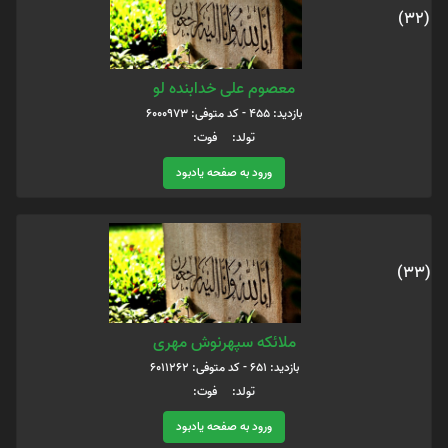
(32)
معصوم علی خدابنده لو
بازدید: 455 - کد متوفی: 6000973
تولد: فوت:
ورود به صفحه یادبود
(33)
ملائکه سپهرنوش مهری
بازدید: 651 - کد متوفی: 6011262
تولد: فوت:
ورود به صفحه یادبود