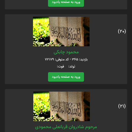
ورود به صفحه یادبود
(20)
محمود چابکی
بازدید: 365 - کد متوفی: 72179
تولد: فوت:
ورود به صفحه یادبود
(21)
مرحوم شادروان قربانعلی محمودی