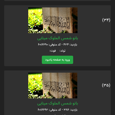
(34)
بانو شمس الملوک مینایی
بازدید: 424 - کد متوفی: 6016690
تولد: فوت:
ورود به صفحه یادبود
(35)
بانو شمس الملوک مینایی
بازدید: 386 - کد متوفی: 6016692