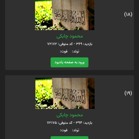
(18)
محمود چابکی
بازدید: 369 - کد متوفی: 72172
تولد: فوت:
ورود به صفحه یادبود
(19)
محمود چابکی
بازدید: 394 - کد متوفی: 72175
تولد: فوت: