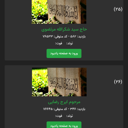
(25)
حاج سید شکرالله مرتضوی
بازدید: 582 - کد متوفی: 76533
تولد: فوت:
ورود به صفحه یادبود
(26)
مرحوم ایرج رضایی
بازدید: 346 - کد متوفی: 76645
تولد: فوت:
ورود به صفحه یادبود