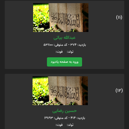
(11)
عبدالله بیاتی
بازدید: 374 - کد متوفی: 53800
تولد: فوت:
ورود به صفحه یادبود
(12)
حسین رضایی
بازدید: 414 - کد متوفی: 69193
تولد: فوت: