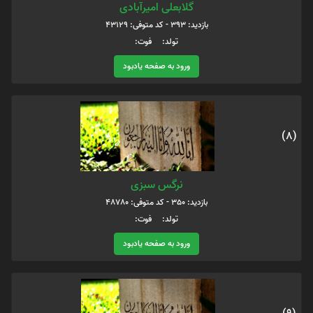
گلابعلی امیرآبادی
بازدید: 393 - کد متوفی: 43129
تولد: فوت:
ورود به صفحه یادبود
(8)
نرگس سبزی
بازدید: 350 - کد متوفی: 48780
تولد: فوت:
ورود به صفحه یادبود