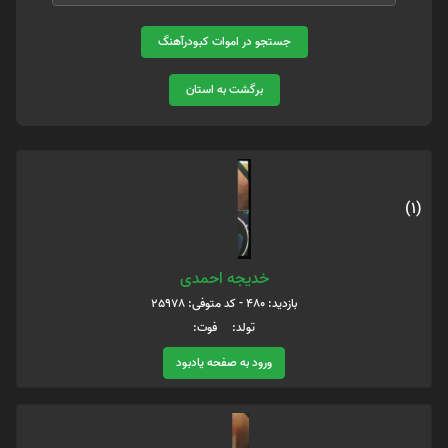
جستجو در اموات کبودرآهنگ
برگشت به استان
(1)
خدیجه احمدی
بازدید: 480 - کد متوفی: 25978
تولد: فوت:
ورود به صفحه یادبود