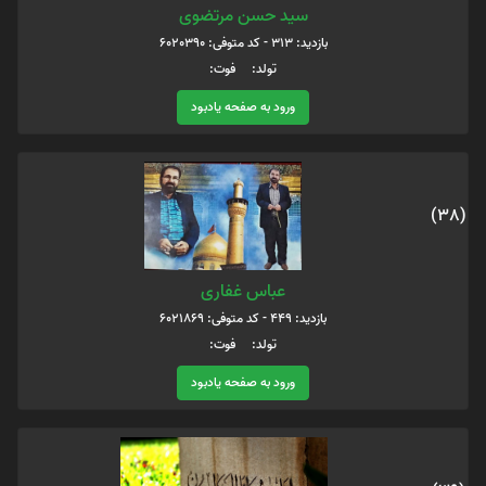
سید حسن مرتضوی
بازدید: 313 - کد متوفی: 6020390
تولد: فوت:
ورود به صفحه یادبود
(38)
عباس غفاری
بازدید: 449 - کد متوفی: 6021869
تولد: فوت:
ورود به صفحه یادبود