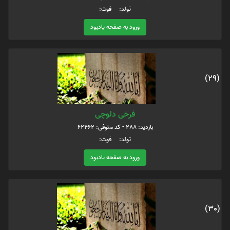
تولد: فوت:
ورود به صفحه یادبود
(29)
فرخی دلوچی
بازدید: 288 - کد متوفی: 62462
تولد: فوت:
ورود به صفحه یادبود
(30)