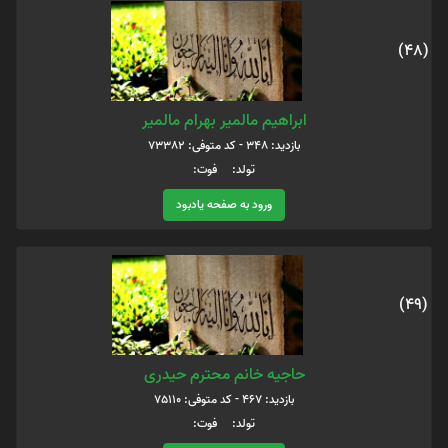
(48)
ابراهیم مالمیر بهرام مالمیر
بازدید: 348 - کد متوفی: 73382
تولد: فوت:
ورود به صفحه یادبود
(49)
حاجیه خانم محترم حیدری
بازدید: 467 - کد متوفی: 75110
تولد: فوت: