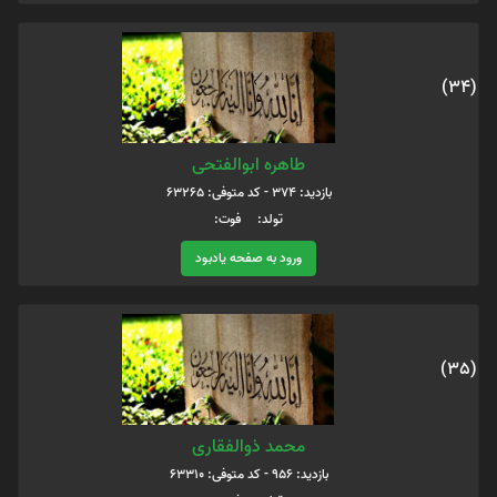
(34)
طاهره ابوالفتحی
بازدید: 374 - کد متوفی: 63265
تولد: فوت:
ورود به صفحه یادبود
(35)
محمد ذوالفقاری
بازدید: 956 - کد متوفی: 63310