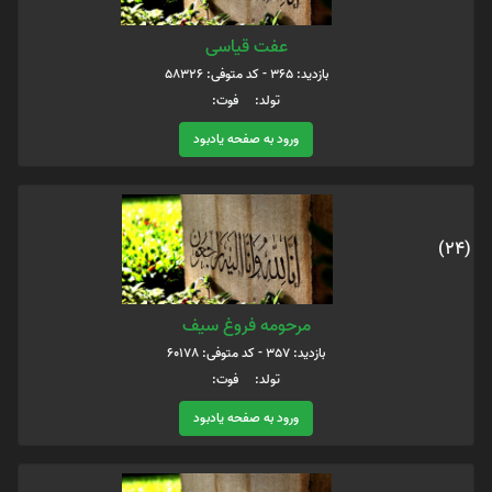
عفت قیاسی
بازدید: 365 - کد متوفی: 58326
تولد: فوت:
ورود به صفحه یادبود
(24)
مرحومه فروغ سیف
بازدید: 357 - کد متوفی: 60178
تولد: فوت:
ورود به صفحه یادبود