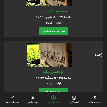
معصوم بگ خزایی
بازدید: 377 - کد متوفی: 77319
تولد: فوت:
ورود به صفحه یادبود
(54)
ابولحسن زنگنه
بازدید: 315 - کد متوفی: 77732
تولد: فوت:
ورود به صفحه یادبود
حمایت مالی
اینستاگرام
ایجاد یادبود
شهدای امروز
صفحات امروز