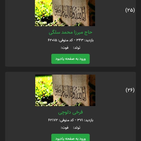
(25)
حاج میرزا محمد سلگی
بازدید: 343 - کد متوفی: 62015
تولد: فوت:
ورود به صفحه یادبود
(26)
فرخی دلوچی
بازدید: 371 - کد متوفی: 62172
تولد: فوت:
ورود به صفحه یادبود