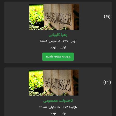
(41)
زهرا کاویانی
بازدید: 297 - کد متوفی: 68801
تولد: فوت:
ورود به صفحه یادبود
(42)
تاجدولت معصومی
بازدید: 273 - کد متوفی: 69005
تولد: فوت: