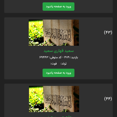
ورود به صفحه یادبود
(43)
سعید قهاری سعید
بازدید: 479 - کد متوفی: 69443
تولد: فوت:
ورود به صفحه یادبود
(44)