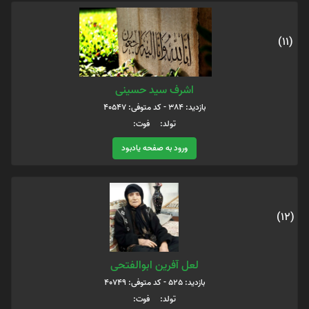
(11)
اشرف سید حسینی
بازدید: 384 - کد متوفی: 40547
تولد: فوت:
ورود به صفحه یادبود
(12)
لعل آفرین ابوالفتحی
بازدید: 525 - کد متوفی: 40749
تولد: فوت: