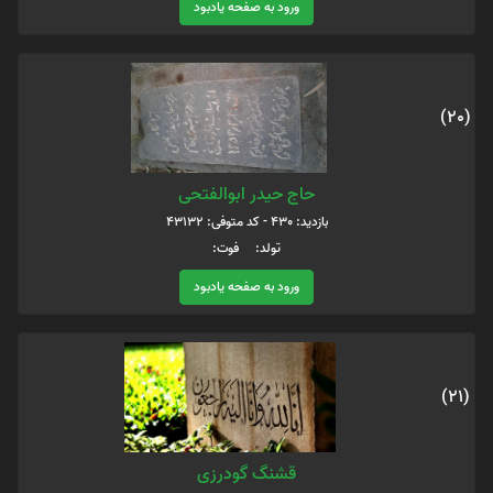
ورود به صفحه یادبود
(20)
حاج حیدر ابوالفتحی
بازدید: 430 - کد متوفی: 43132
تولد: فوت:
ورود به صفحه یادبود
(21)
قشنگ گودرزی