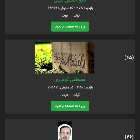
حاج حسین عینی
بازدید: 278 - کد متوفی: 69679
تولد: فوت:
ورود به صفحه یادبود
(45)
مصطفی گودرزی
بازدید: 351 - کد متوفی: 70542
تولد: فوت:
ورود به صفحه یادبود
(46)