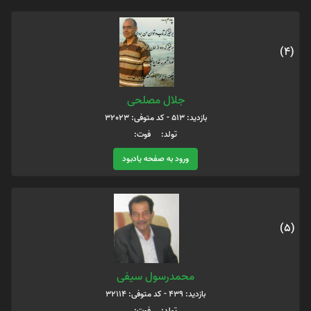
(4)
جلال مصلحی
بازدید: 513 - کد متوفی: 32023
تولد: فوت:
ورود به صفحه یادبود
(5)
محمدرسول سیفی
بازدید: 439 - کد متوفی: 32114
تولد: فوت: