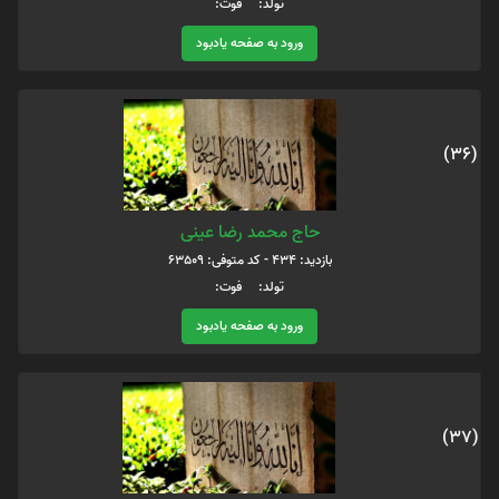
تولد: فوت:
ورود به صفحه یادبود
(36)
حاج محمد رضا عینی
بازدید: 434 - کد متوفی: 63509
تولد: فوت:
ورود به صفحه یادبود
(37)