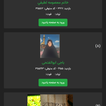
خانم معصومه لطيفي
بازدید: 327 - کد متوفی: 35512
تولد: فوت:
ورود به صفحه یادبود
(8)
باجی ابوالفتحی
بازدید: 455 - کد متوفی: 35593
تولد: فوت:
ورود به صفحه یادبود