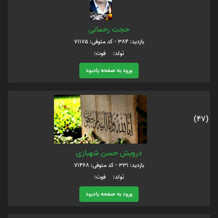
حجت رحمانی
بازدید: 384 - کد متوفی: 71175
تولد: فوت:
ورود به صفحه یادبود
(47)
درویش حسن شهبازی
بازدید: 331 - کد متوفی: 71468
تولد: فوت:
ورود به صفحه یادبود