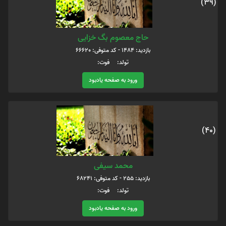
(39)
حاج معصوم بگ خزایی
بازدید: 1484 - کد متوفی: 66620
تولد: فوت:
ورود به صفحه یادبود
(40)
محمد سیفی
بازدید: 255 - کد متوفی: 68241
تولد: فوت:
ورود به صفحه یادبود