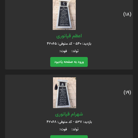
(18)
اعظم قپانوری
بازدید: 540 - کد متوفی: 42065
تولد: فوت:
ورود به صفحه یادبود
(19)
شهرام قپانوری
بازدید: 537 - کد متوفی: 42068
تولد: فوت: