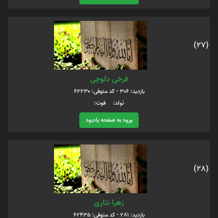
(27)
فرخی دلوچی
بازدید: 306 - کد متوفی: 62230
تولد: فوت:
ورود به صفحه یادبود
(28)
زهرا نثاری
بازدید: 281 - کد متوفی: 62435