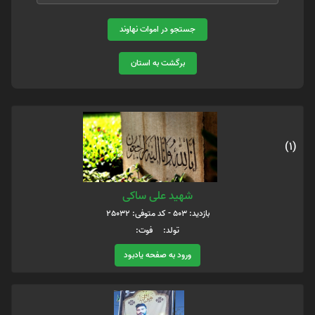
جستجو در اموات نهاوند
برگشت به استان
(1)
شهید علی ساکی
بازدید: 503 - کد متوفی: 25032
تولد: فوت:
ورود به صفحه یادبود