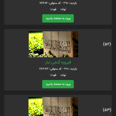
بازدید: 270 - کد متوفی: 76686
تولد: فوت:
ورود به صفحه یادبود
(52)
فیروزه گنجی تبار
بازدید: 301 - کد متوفی: 77283
تولد: فوت:
ورود به صفحه یادبود
(53)