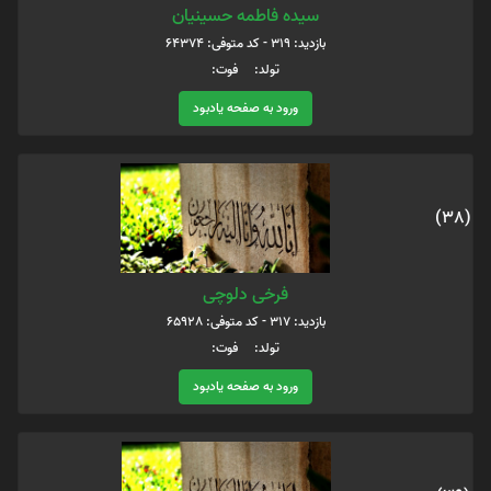
سيده فاطمه حسينيان
بازدید: 319 - کد متوفی: 64374
تولد: فوت:
ورود به صفحه یادبود
(38)
فرخی دلوچی
بازدید: 317 - کد متوفی: 65928
تولد: فوت:
ورود به صفحه یادبود