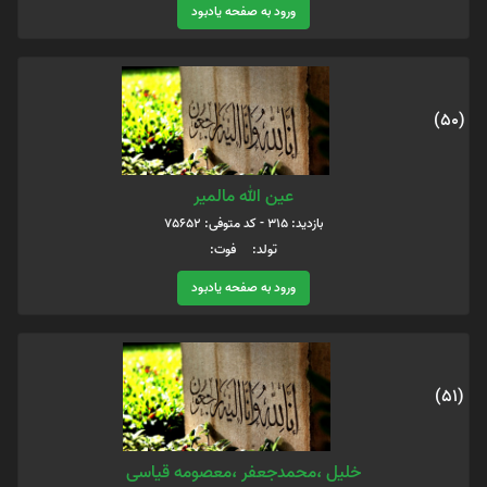
ورود به صفحه یادبود
(50)
عين الله مالمير
بازدید: 315 - کد متوفی: 75652
تولد: فوت:
ورود به صفحه یادبود
(51)
خلیل ،محمدجعفر ،معصومه قیاسی