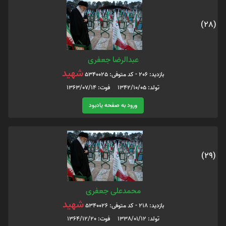
(28)
عبدالرضا جعفری
شهید
بازدید: 206 - کد متوفی: 5340025
تولد: 1342/10/05 فوت: 1363/07/14
ورود به صفحه یادبود
(29)
محمدعلی جعفری
شهید
بازدید: 218 - کد متوفی: 5340026
تولد: 1338/01/12 فوت: 1364/12/20