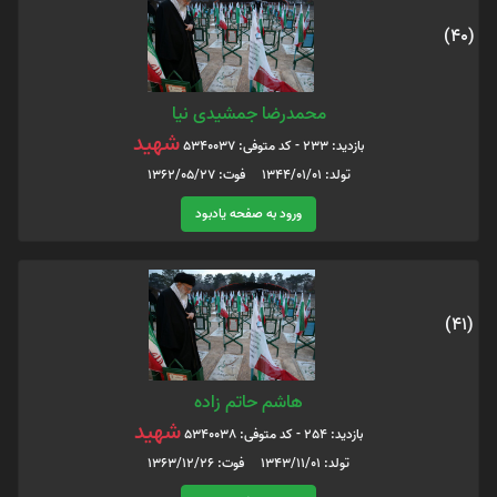
(40)
محمدرضا جمشیدی نیا
شهید
بازدید: 233 - کد متوفی: 5340037
تولد: 1344/01/01 فوت: 1362/05/27
ورود به صفحه یادبود
(41)
هاشم حاتم زاده
شهید
بازدید: 254 - کد متوفی: 5340038
تولد: 1343/11/01 فوت: 1363/12/26