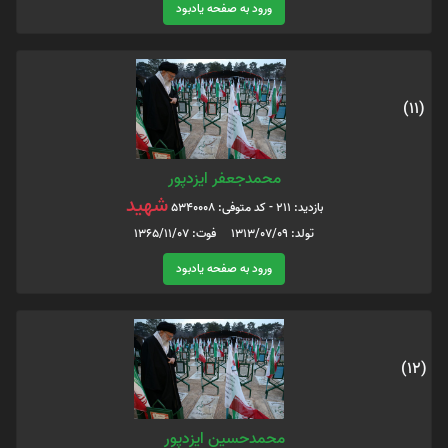
ورود به صفحه یادبود
(11)
محمدجعفر ایزدپور
شهید
بازدید: 211 - کد متوفی: 5340008
تولد: 1313/07/09 فوت: 1365/11/07
ورود به صفحه یادبود
(12)
محمدحسین ایزدپور