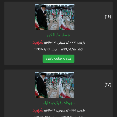
(16)
جعفر بذرافکن
شهید
بازدید: 231 - کد متوفی: 5340013
تولد: 1346/06/15 فوت: 1366/08/26
ورود به صفحه یادبود
(17)
مهرداد بذرگردیندارلو
شهید
بازدید: 231 - کد متوفی: 5340014