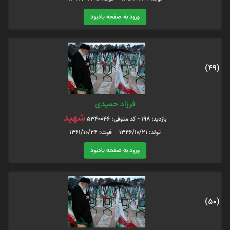
ورود به صفحه یادبود
(49)
فرزاد حمیدی
شهید
بازدید: 198 - کد متوفی: 5340046
تولد: 1346/10/21 فوت: 1361/10/24
ورود به صفحه یادبود
(50)