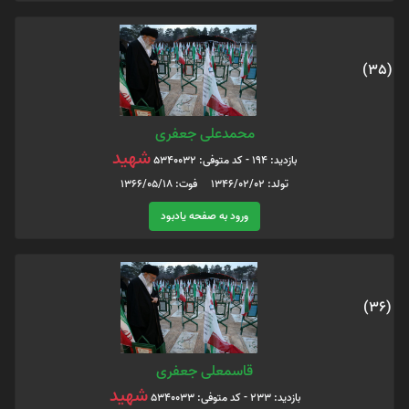
(35)
محمدعلی جعفری
شهید
بازدید: 194 - کد متوفی: 5340032
تولد: 1346/02/02 فوت: 1366/05/18
ورود به صفحه یادبود
(36)
قاسمعلی جعفری
شهید
بازدید: 233 - کد متوفی: 5340033