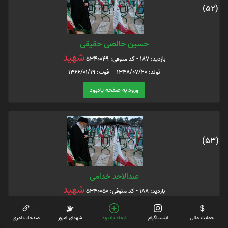
(52)
حسین خالصی حقیقی
شهید
بازدید: 187 - کد متوفی: 5340049
تولد: 1348/07/20 فوت: 1366/01/19
ورود به صفحه یادبود
(53)
عبدالاحد خدامی
شهید
بازدید: 188 - کد متوفی: 5340050
تولد: 1339/05/01 فوت: 1362/05/01
حمایت مالی
اینستاگرام
ایجاد یادبود
شهدای امروز
صفحات امروز
ورود به صفحه یادبود