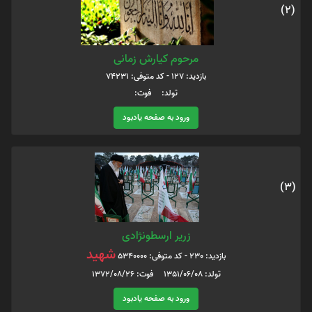
(2)
مرحوم کیارش زمانی
بازدید: 127 - کد متوفی: 74231
تولد: فوت:
ورود به صفحه یادبود
(3)
زریر ارسطونژادی
شهید
بازدید: 230 - کد متوفی: 5340000
تولد: 1351/06/08 فوت: 1372/08/26
ورود به صفحه یادبود