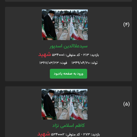
(4)
سیدعلاالدین اسدپور
شهید
بازدید: 213 - کد متوفی: 5340001
تولد: 1349/04/20 فوت: 1367/03/23
ورود به صفحه یادبود
(5)
کاظم اسلامی نژاد
شهید
بازدید: 273 - کد متوفی: 5340002