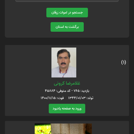
جستجو در اموات زرقان
برگشت به استان
(1)
غلامرضا کرونی
بازدید: 765 - کد متوفی: 45884
تولد: 1344/01/03 فوت: 1400/11/15
ورود به صفحه یادبود