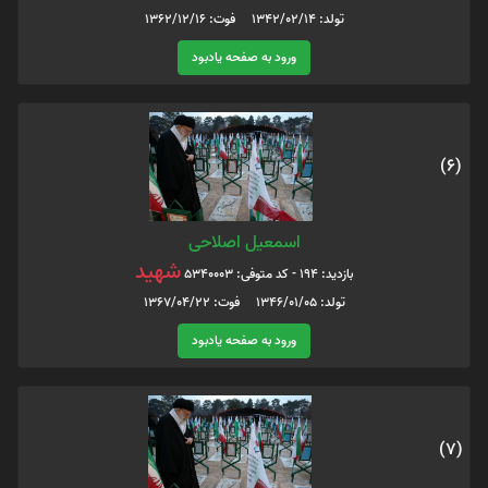
تولد: 1342/02/14 فوت: 1362/12/16
ورود به صفحه یادبود
(6)
اسمعیل اصلاحی
شهید
بازدید: 194 - کد متوفی: 5340003
تولد: 1346/01/05 فوت: 1367/04/22
ورود به صفحه یادبود
(7)