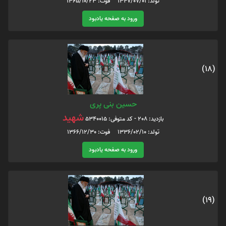
تولد: 1347/07/01 فوت: 1365/10/23
ورود به صفحه یادبود
(18)
حسین بنی پری
شهید
بازدید: 208 - کد متوفی: 5340015
تولد: 1336/02/10 فوت: 1366/12/30
ورود به صفحه یادبود
(19)