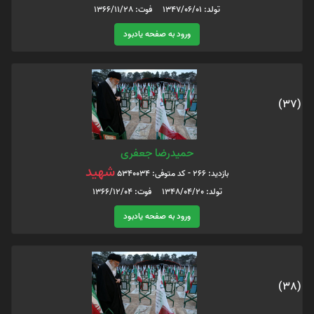
تولد: 1347/06/01 فوت: 1366/11/28
ورود به صفحه یادبود
(37)
حمیدرضا جعفری
شهید
بازدید: 266 - کد متوفی: 5340034
تولد: 1348/04/20 فوت: 1366/12/04
ورود به صفحه یادبود
(38)