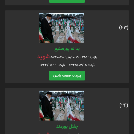
(23)
یداله پورصنیع
شهید
بازدید: 215 - کد متوفی: 5340020
تولد: 1345/07/15 فوت: 1364/11/22
ورود به صفحه یادبود
(24)
جلال پورمند