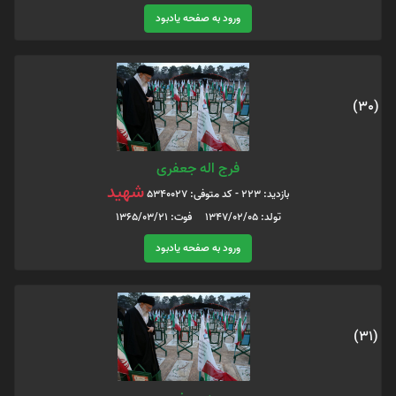
ورود به صفحه یادبود
(30)
فرج اله جعفری
شهید
بازدید: 223 - کد متوفی: 5340027
تولد: 1347/02/05 فوت: 1365/03/21
ورود به صفحه یادبود
(31)