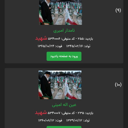
(9)
نامدار امیری
شهید
بازدید: 255 - کد متوفی: 5340006
تولد: 1345/02/16 فوت: 1365/10/24
ورود به صفحه یادبود
(10)
عین اله امینی
شهید
بازدید: 235 - کد متوفی: 5340007
تولد: 1339/01/12 فوت: 1360/08/12