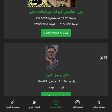
زین العابدین(بیوک) پورخیابان حقی
بازدید: 242 - کد متوفی: 6178874
تولد: 1314/01/01 فوت: 1391/07/18
ورود به صفحه یادبود
(54)
حاج رسول قورچی
بازدید: 195 - کد متوفی: 6180126
تولد: فوت:
ورود به صفحه یادبود
حمایت مالی
اینستاگرام
ایجاد یادبود
شهدای امروز
صفحات امروز