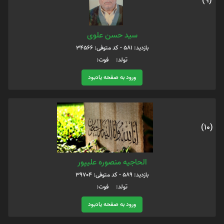
(9)
سید حسن علوی
بازدید: 581 - کد متوفی: 34566
تولد: فوت:
ورود به صفحه یادبود
(10)
الحاجیه منصوره علیپور
بازدید: 589 - کد متوفی: 39704
تولد: فوت:
ورود به صفحه یادبود