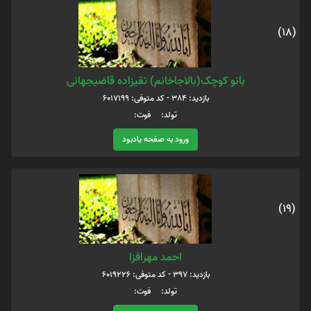
(18)
بانو کوچک(بالاجاخانم) تقیزاده قاضیجهانی
بازدید: 384 - کد متوفی: 6017199
تولد: فوت:
ورود به صفحه یادبود
(19)
احمد مهرافزا
بازدید: 397 - کد متوفی: 6019226
تولد: فوت: