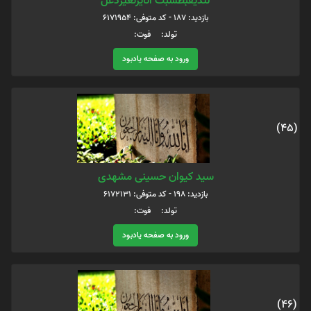
لتذیقبطسبت اتایزتغیژذعل
بازدید: 187 - کد متوفی: 6171954
تولد: فوت:
ورود به صفحه یادبود
(45)
سید کیوان حسینی مشهدی
بازدید: 198 - کد متوفی: 6172131
تولد: فوت:
ورود به صفحه یادبود
(46)