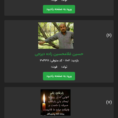
ورود به صفحه یادبود
(6)
حسین غلامحسین زاده دیزجی
بازدید: 802 - کد متوفی: 30438
تولد: فوت:
ورود به صفحه یادبود
(7)