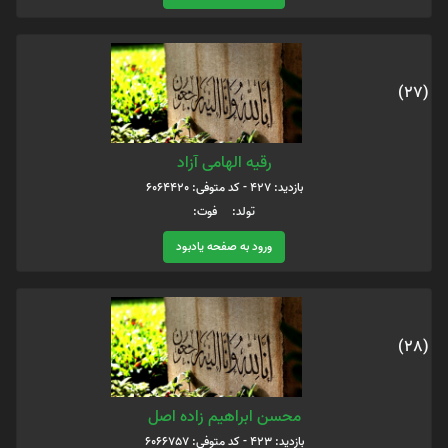
(27)
رقیه الهامی آزاد
بازدید: 427 - کد متوفی: 6064420
تولد: فوت:
ورود به صفحه یادبود
(28)
محسن ابراهیم زاده اصل
بازدید: 423 - کد متوفی: 6066757