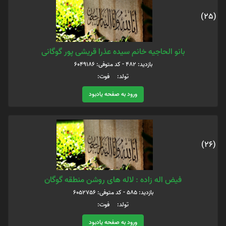
(25)
بانو الحاجیه خانم سیده عذرا قریشی پور گوگانی
بازدید: 482 - کد متوفی: 6049186
تولد: فوت:
ورود به صفحه یادبود
(26)
فیض اله زاده : لاله های روشن منطقه گوگان
بازدید: 585 - کد متوفی: 6052756
تولد: فوت:
ورود به صفحه یادبود