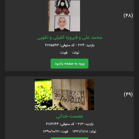
(48)
محمد علی و فیروزه کفیلی و تقویی
بازدید: 224 - کد متوفی: 6175593
تولد: فوت:
ورود به صفحه یادبود
(49)
عصمت خدائی
بازدید: 213 - کد متوفی: 6176144
تولد: 1321/11/01 فوت: 1390/10/21