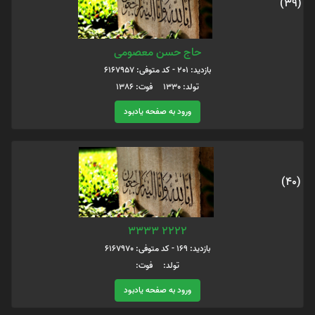
(39)
حاج حسن معصومی
بازدید: 201 - کد متوفی: 6167957
تولد: 1330 فوت: 1386
ورود به صفحه یادبود
(40)
2222 3333
بازدید: 169 - کد متوفی: 6167970
تولد: فوت:
ورود به صفحه یادبود