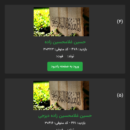
(4)
حسین غلامحسین زاده
بازدید: 478 - کد متوفی: 30323
تولد: فوت:
ورود به صفحه یادبود
(5)
حسین غلامحسین زاده دیزجی
بازدید: 461 - کد متوفی: 30416
تولد: فوت: