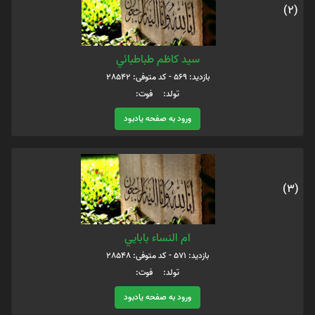
(2)
سيد كاظم طباطبائي
بازدید: 569 - کد متوفی: 28542
تولد: فوت:
ورود به صفحه یادبود
(3)
ام النساء بابايي
بازدید: 571 - کد متوفی: 28548
تولد: فوت:
ورود به صفحه یادبود