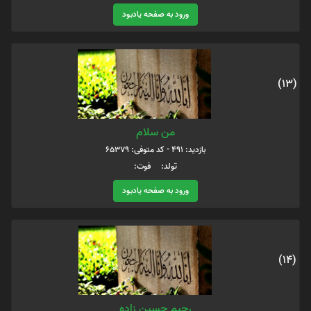
ورود به صفحه یادبود
(13)
من سلام
بازدید: 491 - کد متوفی: 65379
تولد: فوت:
ورود به صفحه یادبود
(14)
رحیم حسین زاده