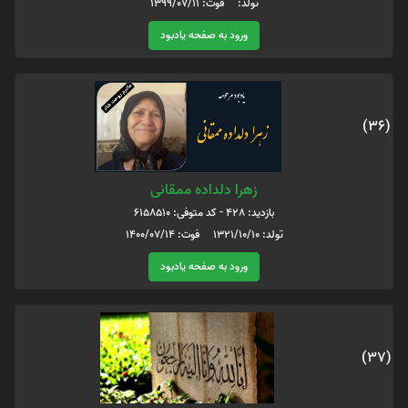
تولد: فوت: 1399/07/11
ورود به صفحه یادبود
(36)
زهرا دلداده ممقانی
بازدید: 428 - کد متوفی: 6158510
تولد: 1321/10/10 فوت: 1400/07/14
ورود به صفحه یادبود
(37)