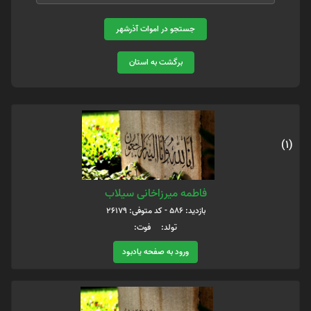
جستجو در اموات آذرشهر
برگشت به استان
(1)
فاطمه میرزاخانی سیلاب
بازدید: 586 - کد متوفی: 26179
تولد: فوت:
ورود به صفحه یادبود