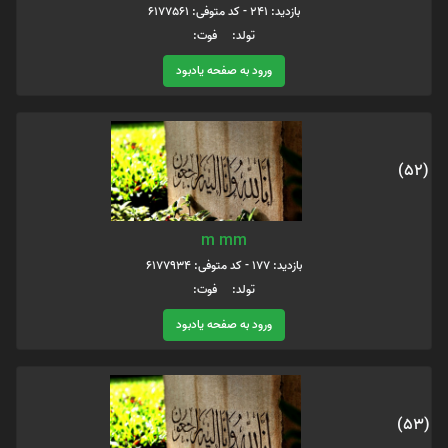
بازدید: 241 - کد متوفی: 6177561
تولد: فوت:
ورود به صفحه یادبود
(52)
m mm
بازدید: 177 - کد متوفی: 6177934
تولد: فوت:
ورود به صفحه یادبود
(53)