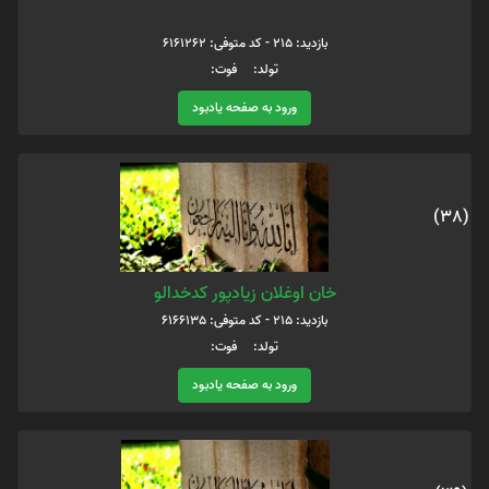
بازدید: 215 - کد متوفی: 6161262
تولد: فوت:
ورود به صفحه یادبود
(38)
خان اوغلان زیادپور کدخدالو
بازدید: 215 - کد متوفی: 6166135
تولد: فوت:
ورود به صفحه یادبود