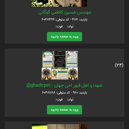
مهندس حسین کاظمی گوگانی
بازدید: 472 - کد متوفی: 6048499
تولد: فوت:
ورود به صفحه یادبود
(24)
شهدا و اهل قبور اخی جهان : ghadirpiri@
بازدید: 960 - کد متوفی: 6048788
تولد: فوت:
ورود به صفحه یادبود