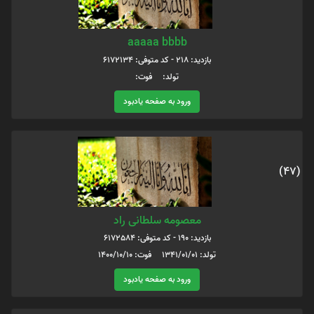
aaaaa bbbb
بازدید: 218 - کد متوفی: 6172134
تولد: فوت:
ورود به صفحه یادبود
(47)
معصومه سلطانی راد
بازدید: 190 - کد متوفی: 6172584
تولد: 1341/01/01 فوت: 1400/10/10
ورود به صفحه یادبود