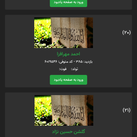
ورود به صفحه یادبود
(20)
احمد مهرافزا
بازدید: 385 - کد متوفی: 6019546
تولد: فوت:
ورود به صفحه یادبود
(21)
گلشن حسین نژاد