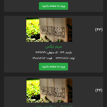
ورود به صفحه یادبود
(43)
مریم نرگس
بازدید: 169 - کد متوفی: 6169779
تولد: 1322/01/01 فوت: 1400/02/02
ورود به صفحه یادبود
(44)