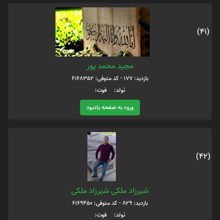
(41)
مجید محمد پور
بازدید: 177 - کد متوفی: 6168352
تولد: فوت:
ورود به صفحه یادبود
(42)
شیرزاد ملکی شیرزاد ملکی
بازدید: 829 - کد متوفی: 6169450
تولد: فوت: