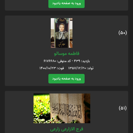
ورود به صفحه یادبود
(50)
فاطمه موسالو
بازدید: 439 - کد متوفی: 6176680
تولد: 1357/12/20 فوت: 1400/10/23
ورود به صفحه یادبود
(51)
فرج الازارعی زارعی