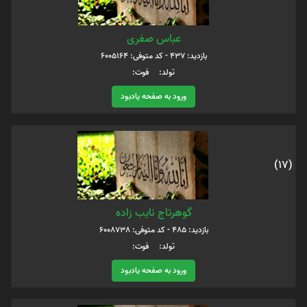
عباس صفری
بازدید: 437 - کد متوفی: 6005164
تولد: فوت:
ورود به صفحه یادبود
(17)
گوهرتاج نایب زاده
بازدید: 485 - کد متوفی: 6008738
تولد: فوت:
ورود به صفحه یادبود