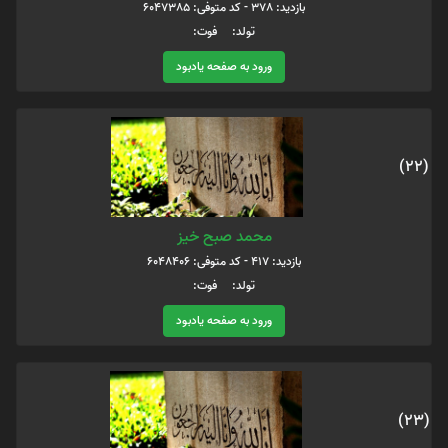
بازدید: 378 - کد متوفی: 6047385
تولد: فوت:
ورود به صفحه یادبود
(22)
محمد صبح خیز
بازدید: 417 - کد متوفی: 6048406
تولد: فوت:
ورود به صفحه یادبود
(23)