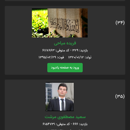
(34)
فریده میاحی
بازدید: 329 - کد متوفی: 6117863
تولد: 1320/01/12 فوت: 1395/02/29
ورود به صفحه یادبود
(35)
سعید مصطفوی مرشت
بازدید: 666 - کد متوفی: 6154731