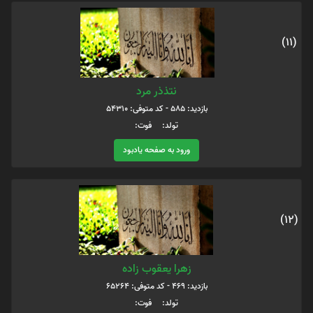
(11)
نتذذر مرد
بازدید: 585 - کد متوفی: 54310
تولد: فوت:
ورود به صفحه یادبود
(12)
زهرا یعقوب زاده
بازدید: 469 - کد متوفی: 65264
تولد: فوت: