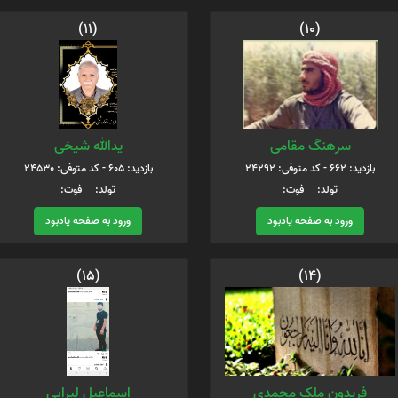
(11)
(10)
سرهنگ مقامی
یدالله شیخی
بازدید: 662 - کد متوفی: 24292
بازدید: 605 - کد متوفی: 24530
تولد: فوت:
تولد: فوت:
ورود به صفحه یادبود
ورود به صفحه یادبود
(15)
(14)
فریدون ملک محمدی
اسماعیل لیرابی