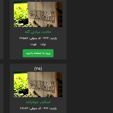
حاجت مرادی گله
بازدید: 424 - کد متوفی: 26557
تولد: فوت:
ورود به صفحه یادبود
(25)
اسکندر جولازاده
بازدید: 312 - کد متوفی: 28183