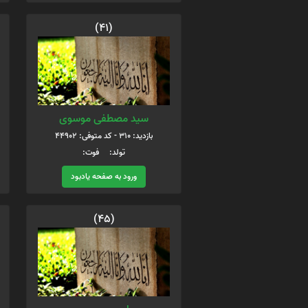
(41)
سید مصطفی موسوی
بازدید: 310 - کد متوفی: 44902
تولد: فوت:
ورود به صفحه یادبود
(45)