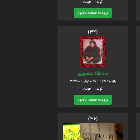
تولد: فوت:
ورود به صفحه یادبود
(32)
ماه طلا منصوری
بازدید: 275 - کد متوفی: 33200
تولد: فوت:
ورود به صفحه یادبود
(36)