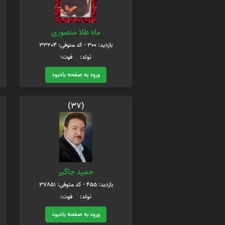
ماه طلا منصوری
بازدید: 300 - کد متوفی: 33204
تولد: فوت:
ورود به صفحه یادبود
(37)
حمید جاگیر
بازدید: 455 - کد متوفی: 37851
تولد: فوت:
ورود به صفحه یادبود