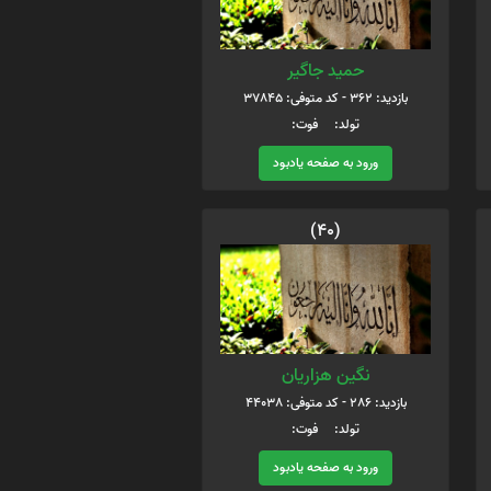
حمید جاگیر
بازدید: 362 - کد متوفی: 37845
تولد: فوت:
ورود به صفحه یادبود
(40)
نگین هزاریان
بازدید: 286 - کد متوفی: 44038
تولد: فوت:
ورود به صفحه یادبود