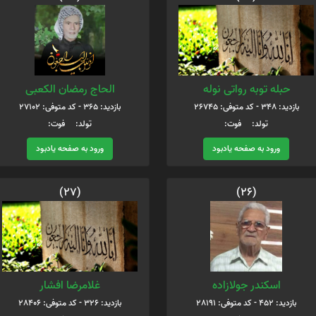
حبله توبه رواتی نوله
الحاج رمضان الکعبی
بازدید: 348 - کد متوفی: 26745
بازدید: 365 - کد متوفی: 27102
تولد: فوت:
تولد: فوت:
ورود به صفحه یادبود
ورود به صفحه یادبود
(27)
(26)
اسکندر جولازاده
غلامرضا افشار
بازدید: 452 - کد متوفی: 28191
بازدید: 326 - کد متوفی: 28406