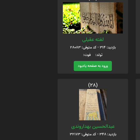
لفته عقیلی
بازدید: 314 - کد متوفی: 28083
تولد: فوت:
ورود به صفحه یادبود
(28)
عبدالحسین بهداروندی
بازدید: 348 - کد متوفی: 32173