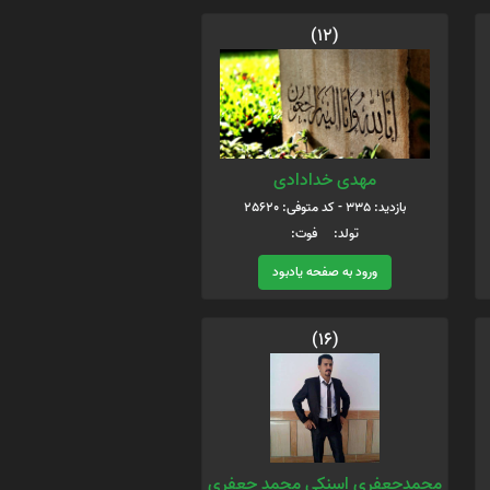
(12)
مهدی خدادادی
بازدید: 335 - کد متوفی: 25620
تولد: فوت:
ورود به صفحه یادبود
(16)
محمدجعفری اسنکی محمد جعفری