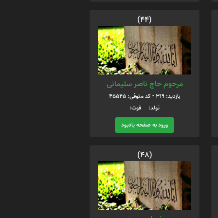
(44)
مرحوم حاج ناصر سلیمانی
بازدید: 319 - کد متوفی: 45545
تولد: فوت:
ورود به صفحه یادبود
(48)