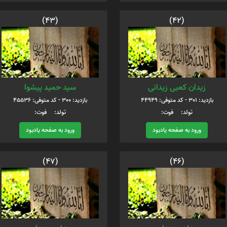
(43)
(42)
زیدان کعبی زیدانی
سید حمید پیشوا
بازدید: 301 - کد متوفی: 44949
بازدید: 300 - کد متوفی: 45536
تولد: فوت:
تولد: فوت:
ورود به صفحه یادبود
ورود به صفحه یادبود
(47)
(46)