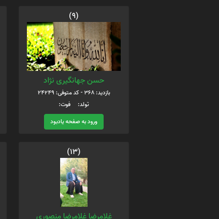
(9)
حسن جهانگیری نژاد
بازدید: 368 - کد متوفی: 24249
تولد: فوت:
ورود به صفحه یادبود
(13)
غلامرضا غلامرضا منصوری