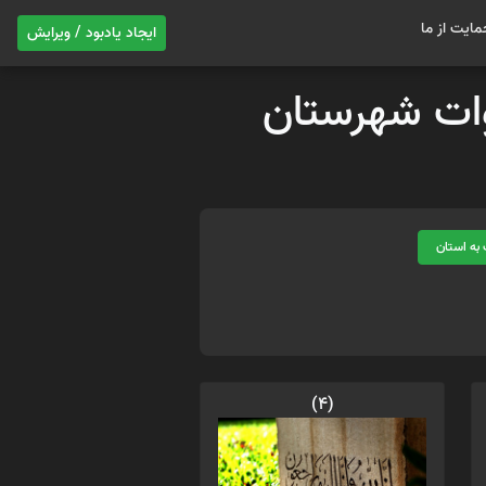
مایت از ما
ایجاد یادبود / ویرایش
موات شهرستان
به استان
(4)