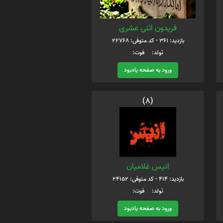
فریدون اثنی عشری
بازدید: 361 - کد متوفی: 22768
تولد: فوت:
ورود به صفحه یادبود
(8)
انیس غلامیان
بازدید: 414 - کد متوفی: 24152
تولد: فوت:
ورود به صفحه یادبود