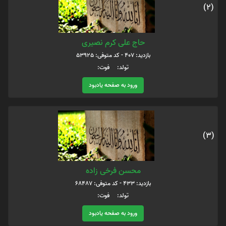
(2)
حاج علی کرم نصیری
بازدید: 407 - کد متوفی: 53925
تولد: فوت:
ورود به صفحه یادبود
(3)
محسن فرخی زاده
بازدید: 433 - کد متوفی: 68487
تولد: فوت:
ورود به صفحه یادبود