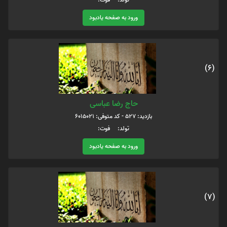
ورود به صفحه یادبود
(6)
حاج رضا عباسی
بازدید: 527 - کد متوفی: 6015021
تولد: فوت:
ورود به صفحه یادبود
(7)