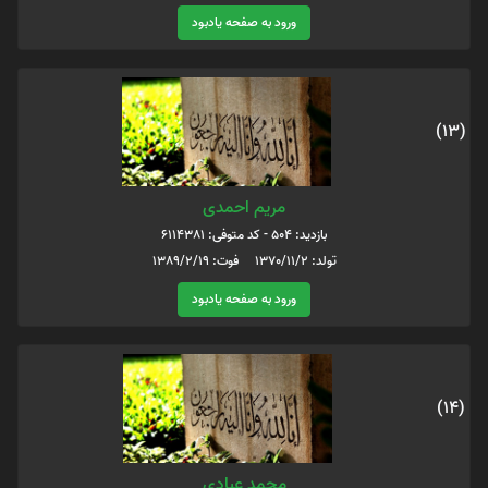
ورود به صفحه یادبود
(13)
مریم احمدی
بازدید: 504 - کد متوفی: 6114381
تولد: 1370/11/2 فوت: 1389/2/19
ورود به صفحه یادبود
(14)
محمد عبادی