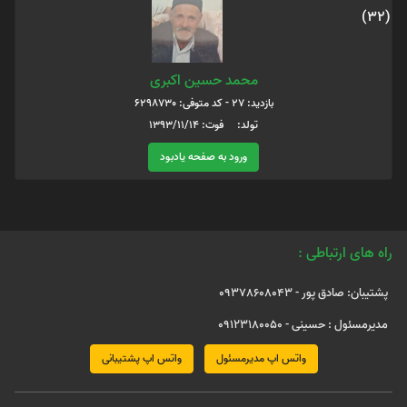
(32)
محمد حسین اکبری
بازدید: 27 - کد متوفی: 6298730
تولد: فوت: 1393/11/14
ورود به صفحه یادبود
راه های ارتباطی :
پشتیبان: صادق پور - 09378608043
مدیرمسئول : حسینی - 09123180050
واتس اپ مدیرمسئول
واتس اپ پشتیبانی