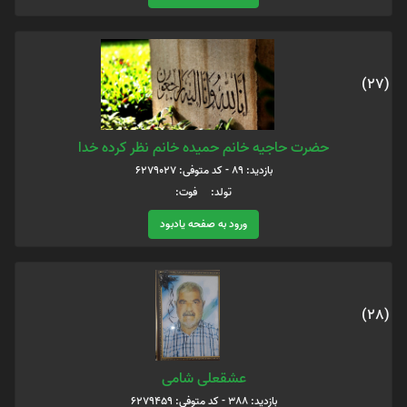
(27)
حضرت حاجیه خانم حمیده خانم نظر کرده خدا
بازدید: 89 - کد متوفی: 6279027
تولد: فوت:
ورود به صفحه یادبود
(28)
عشقعلی شامی
بازدید: 388 - کد متوفی: 6279459