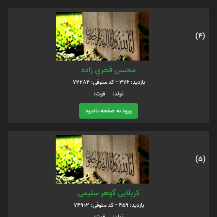
(4)
محسن فخري زاده
بازدید: 376 - کد متوفی: 72284
تولد: فوت:
ورود به صفحه یادبود
(5)
کربلایی گوهر سلیمی
بازدید: 459 - کد متوفی: 74902
تولد: فوت: