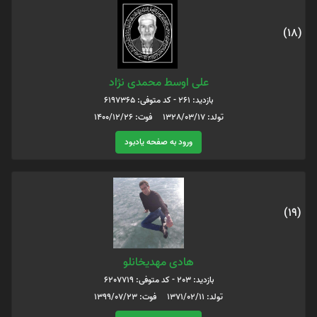
(18)
علی اوسط محمدی نژاد
بازدید: 261 - کد متوفی: 6197365
تولد: 1328/03/17 فوت: 1400/12/26
ورود به صفحه یادبود
(19)
هادی مهدیخانلو
بازدید: 203 - کد متوفی: 6207719
تولد: 1371/02/11 فوت: 1399/07/23