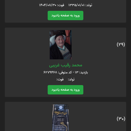
تولد: 1335/01/01 فوت: 1404/08/30
ورود به صفحه یادبود
(29)
محمد رقیب غریبی
بازدید: 13 - کد متوفی: 6279468
تولد: فوت:
ورود به صفحه یادبود
(30)