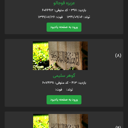
عزیزه قوجالو
بازدید: 398 - کد متوفی: 6066912
تولد: 1341/09/06 فوت: 1399/07/26
ورود به صفحه یادبود
(8)
گوهر سلیمی
بازدید: 413 - کد متوفی: 6074691
تولد: فوت:
ورود به صفحه یادبود