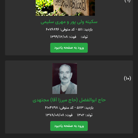
(9)
سکینه ولی پور و مهری سلیمی
بازدید: 511 - کد متوفی: 6076896
تولد: فوت: ۱۳۹۹/۱۲/۰۸
ورود به صفحه یادبود
(10)
حاج ابوالفضل (حاج میرزا آقا) مجتهدی
بازدید: 573 - کد متوفی: 6104798
تولد: 1302 فوت: 1378/08/08
ورود به صفحه یادبود