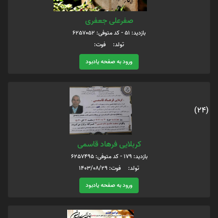
صفرعلی جعفری
بازدید: 51 - کد متوفی: 6257052
تولد: فوت:
ورود به صفحه یادبود
(24)
کربلایی فرهاد قاسمی
بازدید: 179 - کد متوفی: 6257495
تولد: فوت: 1403/08/29
ورود به صفحه یادبود