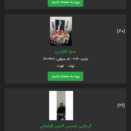
ورود به صفحه یادبود
(20)
صفا آقایاری
بازدید: 286 - کد متوفی: 6209701
تولد: فوت:
ورود به صفحه یادبود
(21)
کربلایی شمس الدین قزلباش