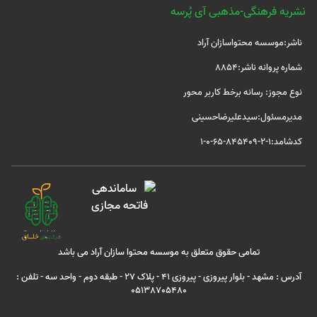
نشریه فرهنگی-مذهبی آی پُرسه
ناشر:موسسه محتواسازان آراد
شماره پروانه ناشر:8854
نوع مجوز: رسانه برخط کاربر محور
مدیرمسئول:سیدعلیرضاحسینی
کدشامد:1-2-845409-65-0-1
تمامی حقوق متعلق به موسسه محتوا سازان آراد می باشد
آدرس : مشهد - بلوار پیروزی - پیروزی 41 - پلاک 27 - طبقه دوم - واحد سه - تلفن :
05138705480