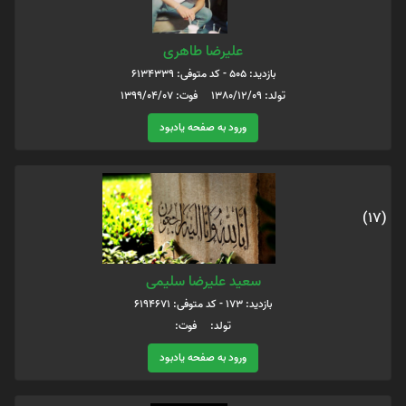
علیرضا طاهری
بازدید: 505 - کد متوفی: 6134339
تولد: 1380/12/09 فوت: 1399/04/07
ورود به صفحه یادبود
(17)
سعید علیرضا سلیمی
بازدید: 173 - کد متوفی: 6194671
تولد: فوت:
ورود به صفحه یادبود