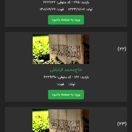
بازدید: 265 - کد متوفی: 6221122
تولد: 1334/11/07 فوت: 1401/09/26
ورود به صفحه یادبود
(22)
حاج‌محمد قزلباش
بازدید: 162 - کد متوفی: 6229690
تولد: فوت:
ورود به صفحه یادبود
(23)