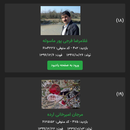
(18)
غلامرضا فرجی پور ماسوله
بازدید: 402 - کد متوفی: 6104227
تولد: 1348/10/26 فوت: 1396/12/6
ورود به صفحه یادبود
(19)
مرجان امیرخانی ارده
بازدید: 475 - کد متوفی: 6125152
تولد: 1337/01/03 فوت: 1399/12/22