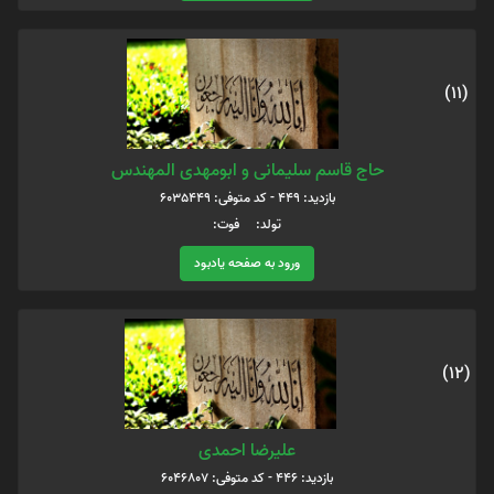
(11)
حاج قاسم سلیمانی و ابومهدی المهندس
بازدید: 449 - کد متوفی: 6035449
تولد: فوت:
ورود به صفحه یادبود
(12)
علیرضا احمدی
بازدید: 446 - کد متوفی: 6046807