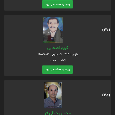
ورود به صفحه یادبود
(27)
کریم اصحابی
بازدید: 314 - کد متوفی: 6183802
تولد: فوت:
ورود به صفحه یادبود
(28)
محسن جلالی فر