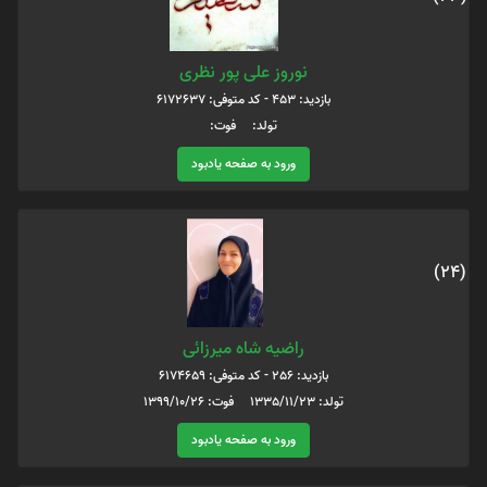
نوروز علی پور نظری
بازدید: 453 - کد متوفی: 6172637
تولد: فوت:
ورود به صفحه یادبود
(24)
راضیه شاه میرزائی
بازدید: 256 - کد متوفی: 6174659
تولد: 1335/11/23 فوت: 1399/10/26
ورود به صفحه یادبود