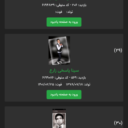
بازدید: 206 - کد متوفی: 6194839
تولد: فوت:
ورود به صفحه یادبود
(29)
سینا پاسخی زارع
بازدید: 569 - کد متوفی: 6199086
تولد: 1378/07/18 فوت: 1401/02/25
ورود به صفحه یادبود
(30)