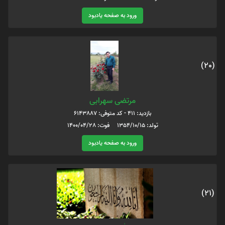
ورود به صفحه یادبود
(20)
مرتضی سهرابی
بازدید: 411 - کد متوفی: 6143887
تولد: 1354/10/15 فوت: 1400/04/28
ورود به صفحه یادبود
(21)