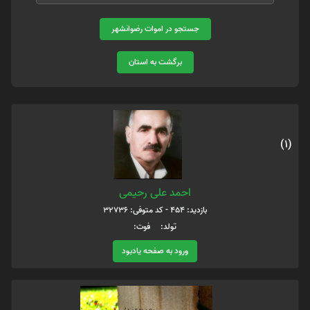
جستجو در اموات رضوانشهر
برگشت به استان
(1)
احمد علی رحیمی
بازدید: 454 - کد متوفی: 32736
تولد: فوت:
ورود به صفحه یادبود