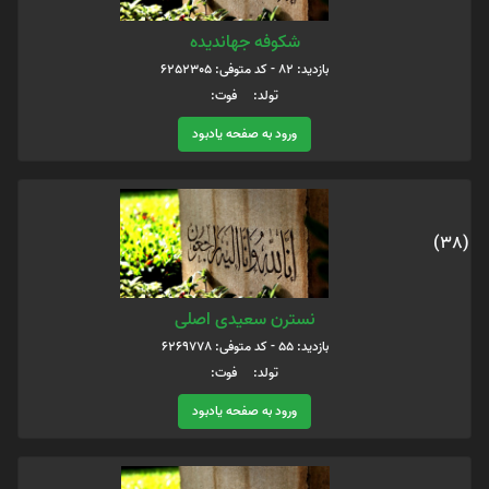
شکوفه جهاندیده
بازدید: 82 - کد متوفی: 6252305
تولد: فوت:
ورود به صفحه یادبود
(38)
نسترن سعیدی اصلی
بازدید: 55 - کد متوفی: 6269778
تولد: فوت:
ورود به صفحه یادبود