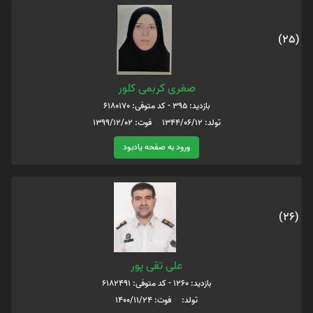
(25)
صغری کربمی کلور
بازدید: 395 - کد متوفی: 6180170
تولد: 1344/06/12 فوت: 1399/12/02
ورود به صفحه یادبود
(26)
علی تقی پور
بازدید: 1260 - کد متوفی: 6182491
تولد: فوت: 1400/11/24