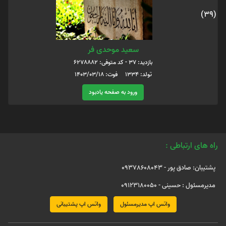
(39)
سعید موحدی فر
بازدید: 37 - کد متوفی: 6278882
تولد: 1334 فوت: 1403/03/18
ورود به صفحه یادبود
راه های ارتباطی :
پشتیبان: صادق پور - 09378608043
مدیرمسئول : حسینی - 09123180050
واتس اپ مدیرمسئول
واتس اپ پشتیبانی