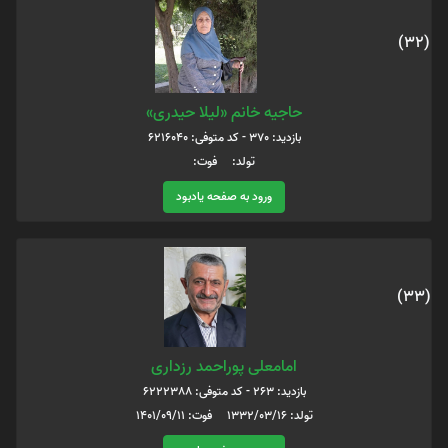
(32)
حاجیه خانم «لیلا حیدری»
بازدید: 370 - کد متوفی: 6216040
تولد: فوت:
ورود به صفحه یادبود
(33)
امامعلی پوراحمد رزداری
بازدید: 263 - کد متوفی: 6222388
تولد: 1332/03/16 فوت: 1401/09/11