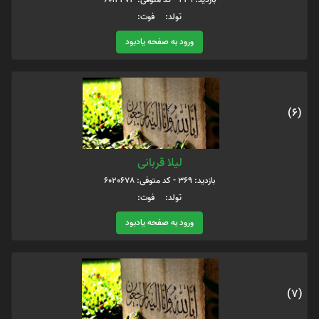
تولد: فوت:
ورود به صفحه یادبود
(6)
لیلا قربانی
بازدید: 369 - کد متوفی: 6020678
تولد: فوت:
ورود به صفحه یادبود
(7)