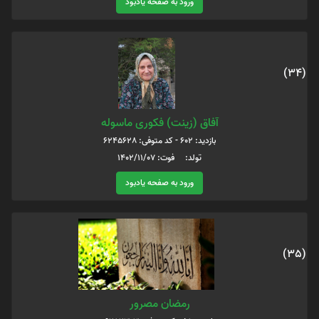
ورود به صفحه یادبود
(34)
آفاق (زینت) فکوری ماسوله
بازدید: 602 - کد متوفی: 6245628
تولد: فوت: 1402/11/07
ورود به صفحه یادبود
(35)
رمضان مصرور