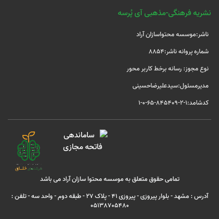
نشریه فرهنگی-مذهبی آی پُرسه
ناشر:موسسه محتواسازان آراد
شماره پروانه ناشر:8854
نوع مجوز: رسانه برخط کاربر محور
مدیرمسئول:سیدعلیرضاحسینی
کدشامد:1-2-845409-65-0-1
تمامی حقوق متعلق به موسسه محتوا سازان آراد می باشد
آدرس : مشهد - بلوار پیروزی - پیروزی 41 - پلاک 27 - طبقه دوم - واحد سه - تلفن :
05138705480