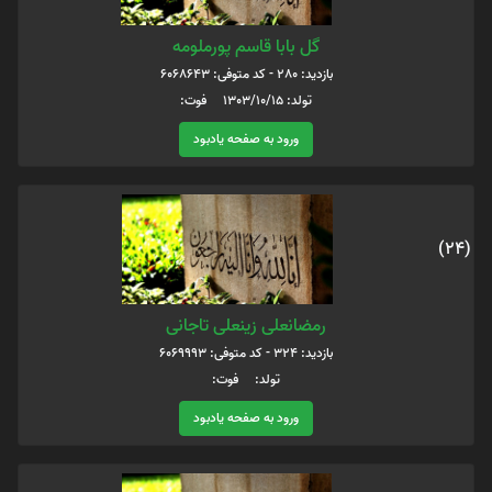
گل بابا قاسم پورملومه
بازدید: 280 - کد متوفی: 6068643
تولد: 1303/10/15 فوت:
ورود به صفحه یادبود
(24)
رمضانعلی زینعلی تاجانی
بازدید: 324 - کد متوفی: 6069993
تولد: فوت:
ورود به صفحه یادبود