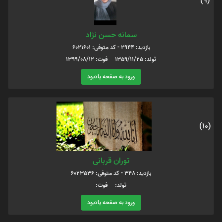
(9)
سمانه حسن نژاد
بازدید: 2944 - کد متوفی: 6021601
تولد: 1359/11/25 فوت: 1399/08/12
ورود به صفحه یادبود
(10)
توران قربانی
بازدید: 348 - کد متوفی: 6023536
تولد: فوت:
ورود به صفحه یادبود