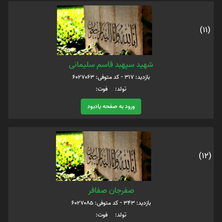
(11)
شهید سپهبد قاسم سلیمانی
بازدید: 317 - کد متوفی: 6027063
تولد: فوت:
ورود به صفحه یادبود
(12)
صفرجان صفافر
بازدید: 343 - کد متوفی: 6027085
تولد: فوت: