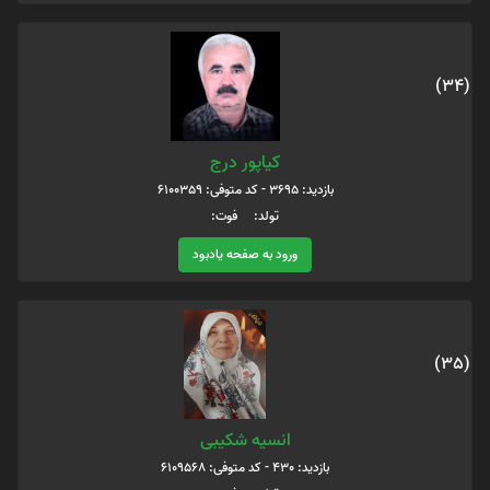
(34)
کیاپور درج
بازدید: 3695 - کد متوفی: 6100359
تولد: فوت:
ورود به صفحه یادبود
(35)
انسیه شکیبی
بازدید: 430 - کد متوفی: 6109568