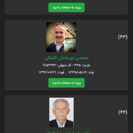
ورود به صفحه یادبود
(43)
محسن نوربخش کاشکی
بازدید: 435 - کد متوفی: 6153992
تولد: 1335/05/09 فوت: 1392/07/21
ورود به صفحه یادبود
(44)