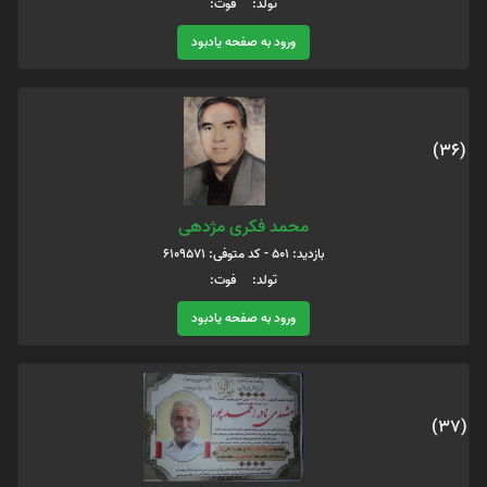
تولد: فوت:
ورود به صفحه یادبود
(36)
محمد فکری مژدهی
بازدید: 501 - کد متوفی: 6109571
تولد: فوت:
ورود به صفحه یادبود
(37)