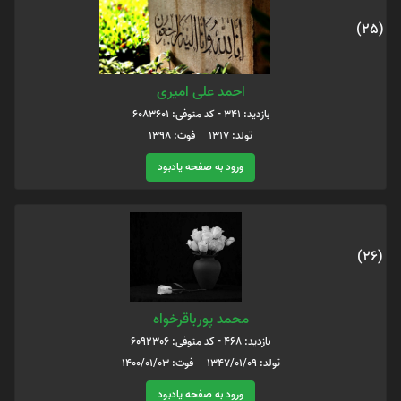
(25)
احمد علی امیری
بازدید: 341 - کد متوفی: 6083601
تولد: 1317 فوت: 1398
ورود به صفحه یادبود
(26)
محمد پورباقرخواه
بازدید: 468 - کد متوفی: 6092306
تولد: 1347/01/09 فوت: 1400/01/03
ورود به صفحه یادبود