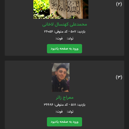
(2)
محمدعلی کهنسال لاخانی
بازدید: 507 - کد متوفی: 26056
تولد: فوت:
ورود به صفحه یادبود
(3)
معراج زائر
بازدید: 518 - کد متوفی: 36686
تولد: فوت:
ورود به صفحه یادبود