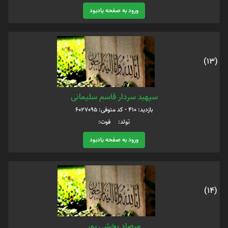
ورود به صفحه یادبود
(13)
سپهبد سردار قاسم سلیمانی
بازدید: 410 - کد متوفی: 6027095
تولد: فوت:
ورود به صفحه یادبود
(14)
مرصاد بخشی پور