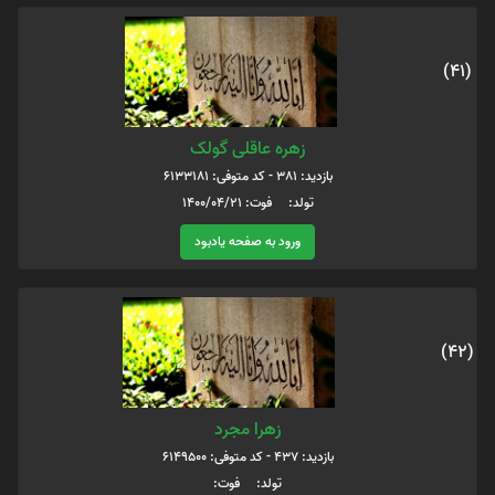
(41)
زهره عاقلی گولک
بازدید: 381 - کد متوفی: 6133181
تولد: فوت: 1400/04/21
ورود به صفحه یادبود
(42)
زهرا مجرد
بازدید: 437 - کد متوفی: 6149500
تولد: فوت: