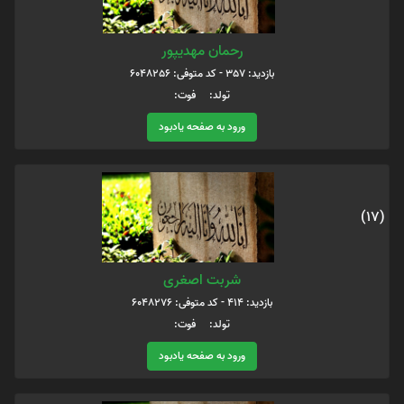
رحمان مهدیپور
بازدید: 357 - کد متوفی: 6048256
تولد: فوت:
ورود به صفحه یادبود
(17)
شربت اصغری
بازدید: 414 - کد متوفی: 6048276
تولد: فوت:
ورود به صفحه یادبود