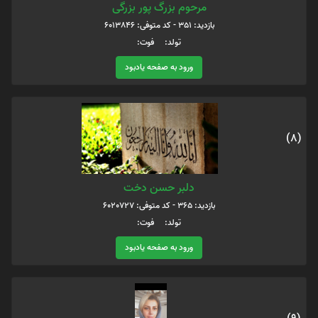
مرحوم بزرگ پور بزرگی
بازدید: 351 - کد متوفی: 6013846
تولد: فوت:
ورود به صفحه یادبود
(8)
دلبر حسن دخت
بازدید: 365 - کد متوفی: 6020727
تولد: فوت:
ورود به صفحه یادبود