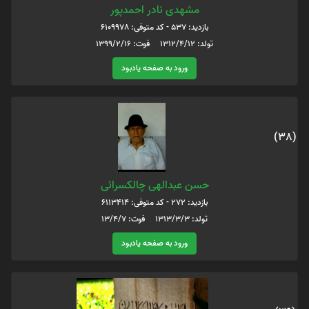
مشهدی نادر احمدپور
بازدید: 537 - کد متوفی: 6109978
تولد: 1312/4/12 فوت: 1399/2/16
ورود به صفحه یادبود
(38)
حسن عبدالهی چالکسرائی
بازدید: 272 - کد متوفی: 6113414
تولد: 1313/3/3 فوت: 13/4/7
ورود به صفحه یادبود