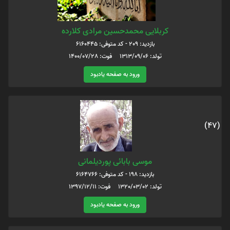
کربلایی محمدحسین مرادی کلارده
بازدید: 209 - کد متوفی: 6160445
تولد: 1313/09/06 فوت: 1400/07/28
ورود به صفحه یادبود
(47)
موسی بابائی پوردیلمانی
بازدید: 198 - کد متوفی: 6164766
تولد: 1320/03/02 فوت: 1397/12/11
ورود به صفحه یادبود