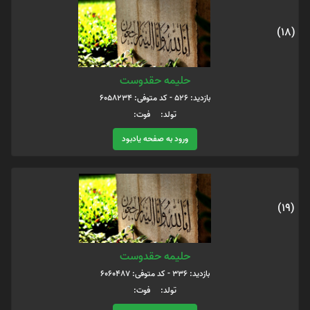
(18)
حلیمه حقدوست
بازدید: 526 - کد متوفی: 6058234
تولد: فوت:
ورود به صفحه یادبود
(19)
حلیمه حقدوست
بازدید: 336 - کد متوفی: 6060487
تولد: فوت: