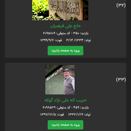
(32)
حاج علی فیضیان
بازدید: 350 - کد متوفی: 6095809
تولد: 1334/ 3/14 فوت: 1399/9/6
ورود به صفحه یادبود
(33)
حبیب اله علی نژاد گوکه
بازدید: 459 - کد متوفی: 6098529
تولد: ۱۳۳۲/۱/۱۹ فوت: ۱۳۹۷/۱۲/۵
ورود به صفحه یادبود