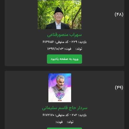
(48)
سهراب منصورقناعی
بازدید: 229 - کد متوفی: 6169156
تولد: فوت: 1396/10/03
ورود به صفحه یادبود
(49)
سردار حاج قاسم سلیمانی
بازدید: 202 - کد متوفی: 6172170
تولد: فوت: