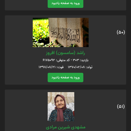
ورود به صفحه یادبود
(50)
راشد (سامسون) افروز
بازدید: 303 - کد متوفی: 6175092
تولد: 1370/02/08 فوت: 1398/08/21
ورود به صفحه یادبود
(51)
مشهدی شیرین مرادی