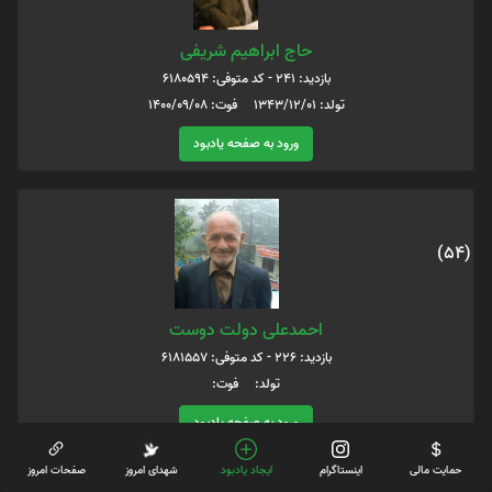
حاج ابراهیم شریفی
بازدید: 241 - کد متوفی: 6180594
تولد: 1343/12/01 فوت: 1400/09/08
ورود به صفحه یادبود
(54)
احمدعلی دولت دوست
بازدید: 226 - کد متوفی: 6181557
تولد: فوت:
ورود به صفحه یادبود
حمایت مالی
اینستاگرام
ایجاد یادبود
شهدای امروز
صفحات امروز