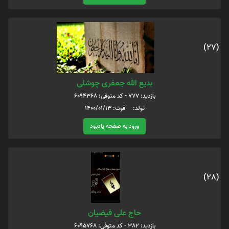
(27)
بدیع الله جعفری چوشلی
بازدید: 777 - کد متوفی: 6094368
تولد: فوت: 1400/01/13
ورود به صفحه یادبود
(28)
حاج علی فیضیان
بازدید: 382 - کد متوفی: 6095768