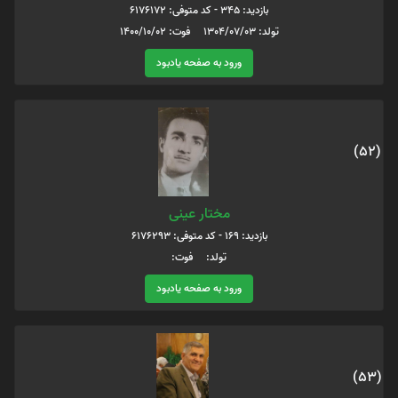
بازدید: 345 - کد متوفی: 6176172
تولد: 1304/07/03 فوت: 1400/10/02
ورود به صفحه یادبود
(52)
مختار عینی
بازدید: 169 - کد متوفی: 6176293
تولد: فوت:
ورود به صفحه یادبود
(53)