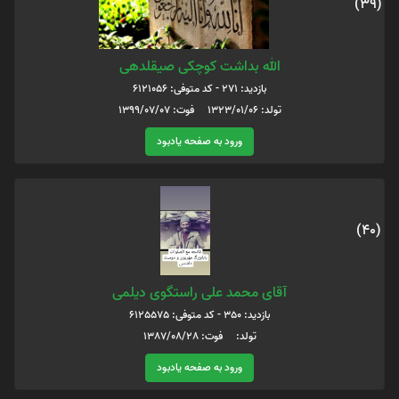
(39)
الله بداشت کوچکی صیقلدهی
بازدید: 271 - کد متوفی: 6121056
تولد: 1323/01/06 فوت: 1399/07/07
ورود به صفحه یادبود
(40)
آقای محمد علی راستگوی دیلمی
بازدید: 350 - کد متوفی: 6125575
تولد: فوت: 1387/08/28
ورود به صفحه یادبود