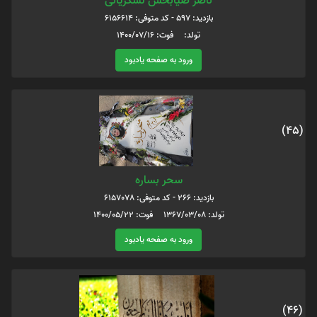
ناصر ضیابخش لشکریانی
بازدید: 597 - کد متوفی: 6156614
تولد: فوت: 1400/07/16
ورود به صفحه یادبود
(45)
سحر بساره
بازدید: 266 - کد متوفی: 6157078
تولد: 1367/03/08 فوت: 1400/05/22
ورود به صفحه یادبود
(46)