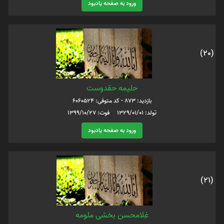
ورود به صفحه یادبود
(20)
حلیمه حقدوست
بازدید: 873 - کد متوفی: 6060524
تولد: 1329/01/01 فوت: 1399/10/27
ورود به صفحه یادبود
(21)
غلامحسن بخشی ملومه