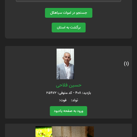
جستجو در اموات سیاهکل
برگشت به استان
(1)
حسین فلاحی
بازدید: 408 - کد متوفی: 25972
تولد: فوت:
ورود به صفحه یادبود