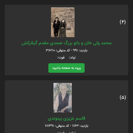
(4)
محمد ولی خان و بانو بزرگ صمدی مقدم گیلارکش
بازدید: 991 - کد متوفی: 38210
تولد: فوت:
ورود به صفحه یادبود
(5)
قاسم عزیزی پینوندی
بازدید: 1163 - کد متوفی: 78491
تولد: فوت: