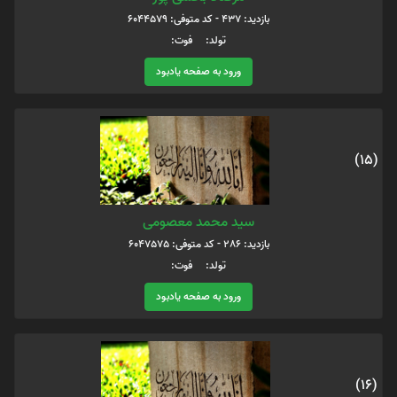
بازدید: 437 - کد متوفی: 6044579
تولد: فوت:
ورود به صفحه یادبود
(15)
سید محمد معصومی
بازدید: 286 - کد متوفی: 6047575
تولد: فوت:
ورود به صفحه یادبود
(16)