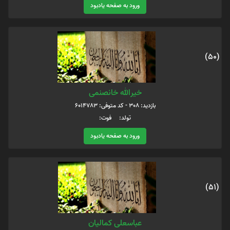
ورود به صفحه یادبود
(50)
خیرالله خانصنمی
بازدید: 308 - کد متوفی: 6014783
تولد: فوت:
ورود به صفحه یادبود
(51)
عباسعلی کمالیان