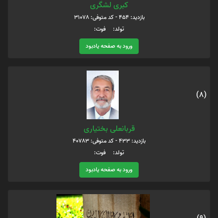
کبری لشگری
بازدید: 454 - کد متوفی: 31078
تولد: فوت:
ورود به صفحه یادبود
(8)
قربانعلی بختیاری
بازدید: 433 - کد متوفی: 40783
تولد: فوت:
ورود به صفحه یادبود