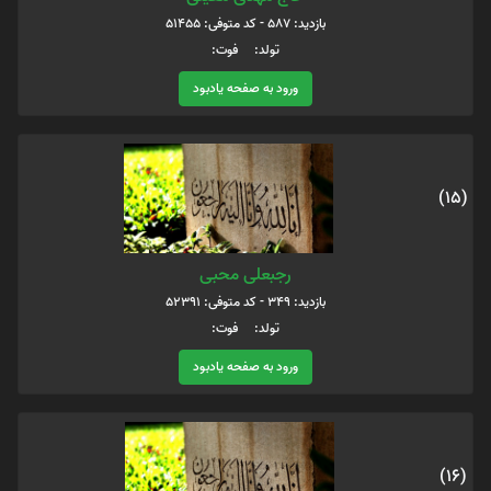
بازدید: 587 - کد متوفی: 51455
تولد: فوت:
ورود به صفحه یادبود
(15)
رجبعلی محبی
بازدید: 349 - کد متوفی: 52391
تولد: فوت:
ورود به صفحه یادبود
(16)