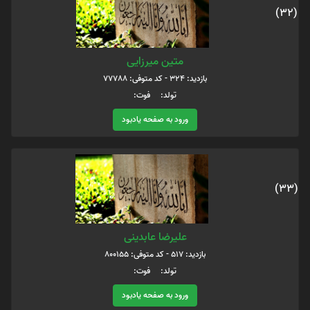
(32)
متین میرزایی
بازدید: 324 - کد متوفی: 77788
تولد: فوت:
ورود به صفحه یادبود
(33)
علیرضا عابدینی
بازدید: 517 - کد متوفی: 800155
تولد: فوت:
ورود به صفحه یادبود