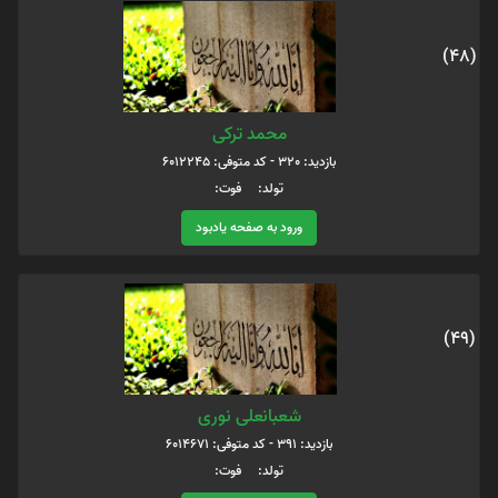
(48)
محمد ترکی
بازدید: 320 - کد متوفی: 6012245
تولد: فوت:
ورود به صفحه یادبود
(49)
شعبانعلی نوری
بازدید: 391 - کد متوفی: 6014671
تولد: فوت: