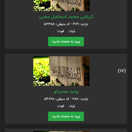
کربلایی محمد اسماعیل محبی
بازدید: 479 - کد متوفی: 53358
تولد: فوت:
ورود به صفحه یادبود
(17)
وحید محمدلو
بازدید: 358 - کد متوفی: 54865
تولد: فوت:
ورود به صفحه یادبود