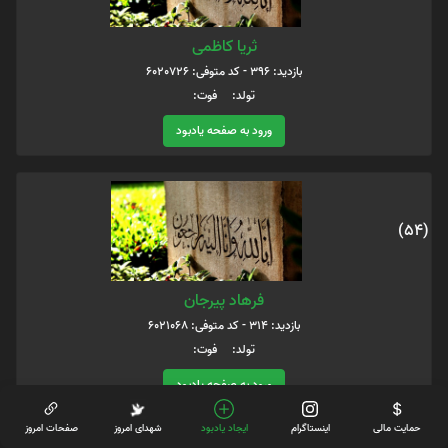
ثریا کاظمی
بازدید: 396 - کد متوفی: 6020726
تولد: فوت:
ورود به صفحه یادبود
(54)
فرهاد پیرجان
بازدید: 314 - کد متوفی: 6021068
تولد: فوت:
ورود به صفحه یادبود
حمایت مالی
اینستاگرام
ایجاد یادبود
شهدای امروز
صفحات امروز