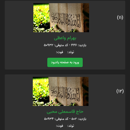
(11)
بهرام واعظی
بازدید: 446 - کد متوفی: 50932
تولد: فوت:
ورود به صفحه یادبود
(12)
حاج قاسمعلی محبی
بازدید: 502 - کد متوفی: 50934
تولد: فوت: