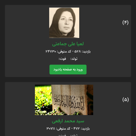
(4)
لعیا علی جماعتی
بازدید: 528 - کد متوفی: 24730
تولد: فوت:
ورود به صفحه یادبود
(5)
سید محمد ارفعی
بازدید: 472 - کد متوفی: 30711
تولد: فوت: