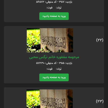
بازدید: 357 - کد متوفی: 56572
تولد: فوت:
ورود به صفحه یادبود
(22)
مرحومه مغفوره خانم نرگس محبی
بازدید: 355 - کد متوفی: 57230
تولد: فوت:
ورود به صفحه یادبود
(23)