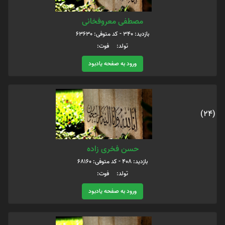
مصطفی معروفخانی
بازدید: 340 - کد متوفی: 63630
تولد: فوت:
ورود به صفحه یادبود
(24)
حسن فخری زاده
بازدید: 408 - کد متوفی: 68160
تولد: فوت:
ورود به صفحه یادبود