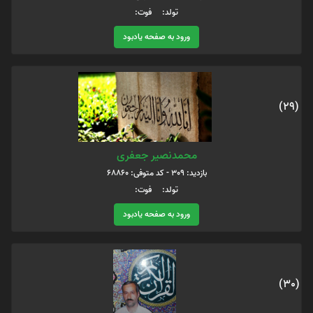
تولد: فوت:
ورود به صفحه یادبود
(29)
محمدنصیر جعفری
بازدید: 309 - کد متوفی: 68860
تولد: فوت:
ورود به صفحه یادبود
(30)