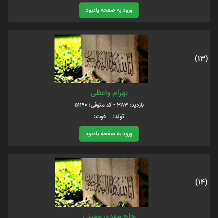
ورود به صفحه یادبود
(13)
بهرام واعظی
بازدید: 383 - کد متوفی: 51190
تولد: فوت:
ورود به صفحه یادبود
(14)
حاج مهدی معینی