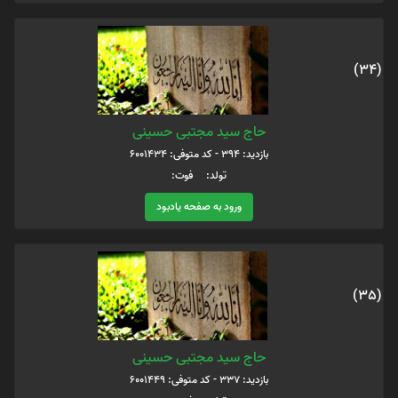
(34)
حاج سید مجتبی حسینی
بازدید: 394 - کد متوفی: 6001434
تولد: فوت:
ورود به صفحه یادبود
(35)
حاج سید مجتبی حسینی
بازدید: 337 - کد متوفی: 6001449