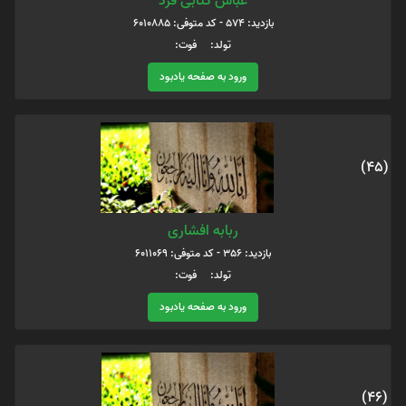
عباس کتابی فرد
بازدید: 574 - کد متوفی: 6010885
تولد: فوت:
ورود به صفحه یادبود
(45)
ربابه افشاری
بازدید: 356 - کد متوفی: 6011069
تولد: فوت:
ورود به صفحه یادبود
(46)