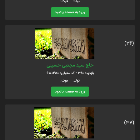
تولد: فوت:
ورود به صفحه یادبود
(36)
حاج سید مجتبی حسینی
بازدید: 390 - کد متوفی: 6001450
تولد: فوت:
ورود به صفحه یادبود
(37)