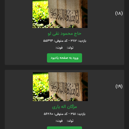
(18)
حاج محمود نقی لو
بازدید: 382 - کد متوفی: 55494
تولد: فوت:
ورود به صفحه یادبود
(19)
مژگان اله یاری
بازدید: 351 - کد متوفی: 56280
تولد: فوت: