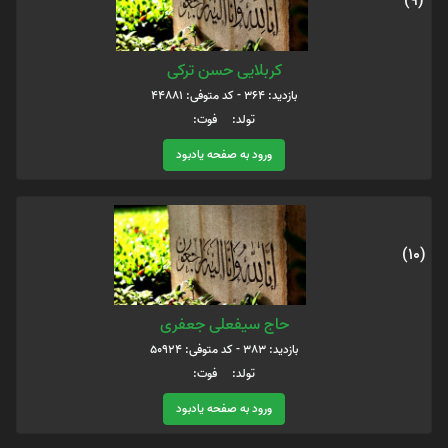
(9)
کربلایی حسن ترکی
بازدید: 364 - کد متوفی: 44881
تولد: فوت:
ورود به صفحه یادبود
(10)
حاج سیفعلی جعفری
بازدید: 383 - کد متوفی: 50924
تولد: فوت:
ورود به صفحه یادبود