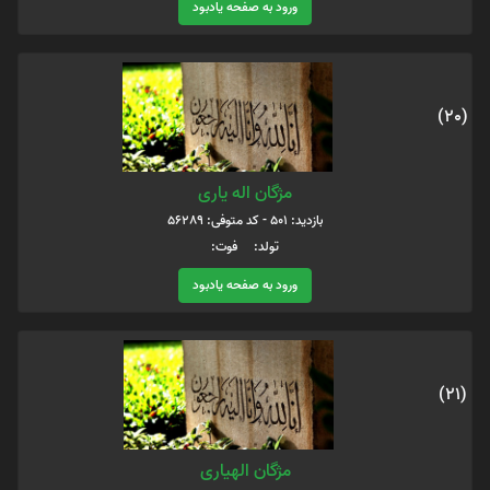
ورود به صفحه یادبود
(20)
مژگان اله یاری
بازدید: 501 - کد متوفی: 56289
تولد: فوت:
ورود به صفحه یادبود
(21)
مژگان الهیاری