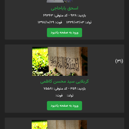
اسحق باباحاجی
بازدید: 938 - کد متوفی: 69363
تولد: 1336/03/03 فوت: 1398/10/29
ورود به صفحه یادبود
(31)
کربلایی سید محسن کاظمی
بازدید: 359 - کد متوفی: 75581
تولد: فوت:
ورود به صفحه یادبود