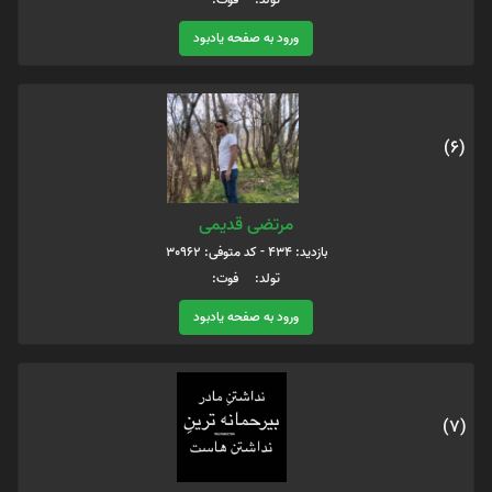
ورود به صفحه یادبود
(6)
مرتضی قدیمی
بازدید: 434 - کد متوفی: 30962
تولد: فوت:
ورود به صفحه یادبود
(7)