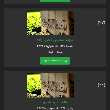
(27)
شهید محسن فخری زاده
بازدید: 546 - کد متوفی: 68367
تولد: فوت:
ورود به صفحه یادبود
(28)
فاطمه پرخاشجو
بازدید: 441 - کد متوفی: 68375