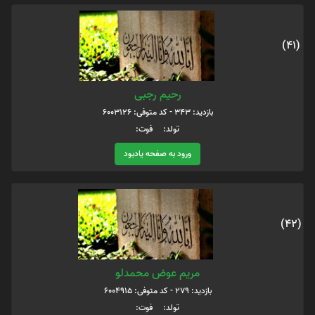
(41)
رحیم رجبی
بازدید: 343 - کد متوفی: 6003126
تولد: فوت:
ورود به صفحه یادبود
(42)
مريم عوض محمدلو
بازدید: 279 - کد متوفی: 6004915
تولد: فوت: