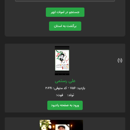
جستجو در اموات ابهر
برگشت به استان
(1)
علی رستمی
بازدید: 756 - کد متوفی: 2891
تولد: فوت:
ورود به صفحه یادبود