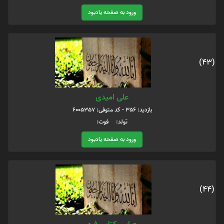
ورود به صفحه یادبود
(43)
علی امیدی
بازدید: 356 - کد متوفی: 6005357
تولد: فوت:
ورود به صفحه یادبود
(44)