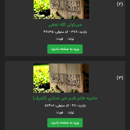
(2)
میرزاولی الله نجفی
بازدید: 378 - کد متوفی: 47035
تولد: فوت:
ورود به صفحه یادبود
(3)
حاجیه خانم قدم خیر حدادی (اشرف)
بازدید: 411 - کد متوفی: 57408
تولد: فوت:
ورود به صفحه یادبود