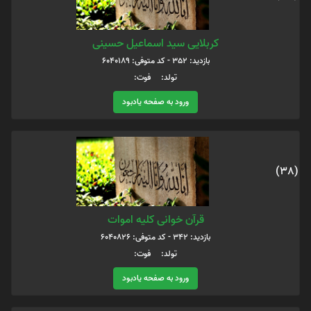
کربلایی سید اسماعیل حسینی
بازدید: 352 - کد متوفی: 6040189
تولد: فوت:
ورود به صفحه یادبود
(38)
قرآن خوانی کلیه اموات
بازدید: 342 - کد متوفی: 6040826
تولد: فوت:
ورود به صفحه یادبود