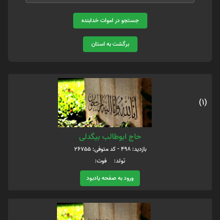
جستجو در اموات خدابنده
برگشت به استان
(1)
حاج ابوطالب بیگدلی
بازدید: 498 - کد متوفی: 26755
تولد: فوت:
ورود به صفحه یادبود