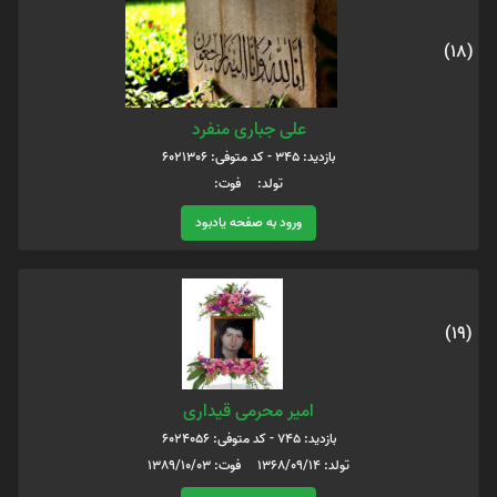
(18)
علی جباری منفرد
بازدید: 345 - کد متوفی: 6021306
تولد: فوت:
ورود به صفحه یادبود
(19)
امیر محرمی قیداری
بازدید: 745 - کد متوفی: 6024056
تولد: 1368/09/14 فوت: 1389/10/03