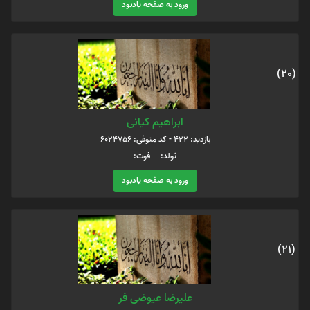
ورود به صفحه یادبود
(20)
ابراهیم کیانی
بازدید: 422 - کد متوفی: 6024756
تولد: فوت:
ورود به صفحه یادبود
(21)
علیرضا عیوضی فر