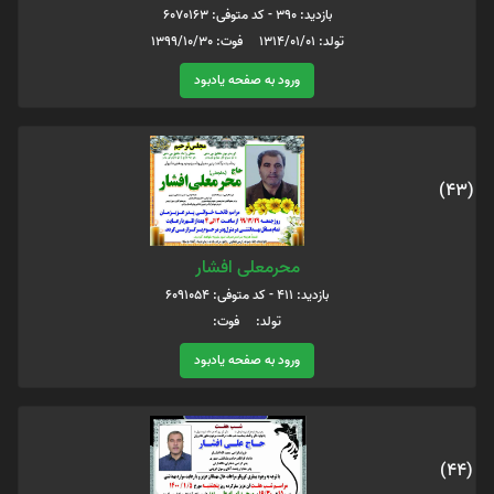
بازدید: 390 - کد متوفی: 6070163
تولد: 1314/01/01 فوت: 1399/10/30
ورود به صفحه یادبود
(43)
محرمعلی افشار
بازدید: 411 - کد متوفی: 6091054
تولد: فوت:
ورود به صفحه یادبود
(44)