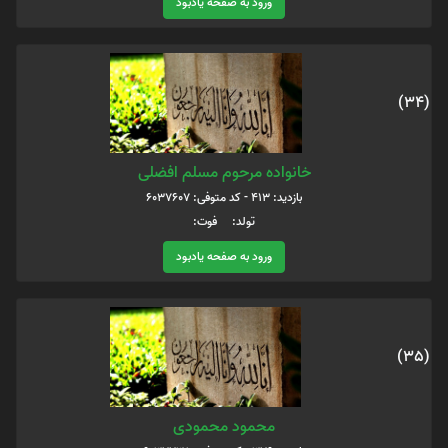
ورود به صفحه یادبود
(34)
خانواده مرحوم مسلم افضلی
بازدید: 413 - کد متوفی: 6037607
تولد: فوت:
ورود به صفحه یادبود
(35)
محمود محمودی