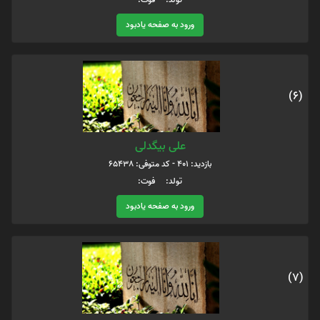
ورود به صفحه یادبود
(6)
علی بیگدلی
بازدید: 401 - کد متوفی: 65438
تولد: فوت:
ورود به صفحه یادبود
(7)