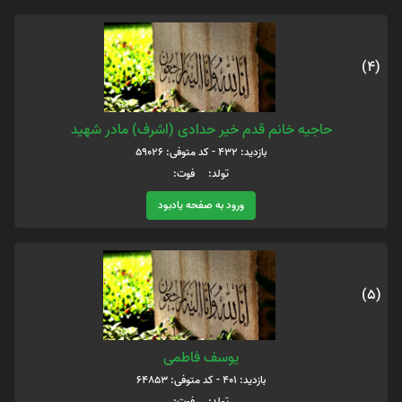
(4)
حاجیه خانم قدم خیر حدادی (اشرف) مادر شهید
بازدید: 432 - کد متوفی: 59026
تولد: فوت:
ورود به صفحه یادبود
(5)
یوسف فاطمی
بازدید: 401 - کد متوفی: 64853
تولد: فوت: