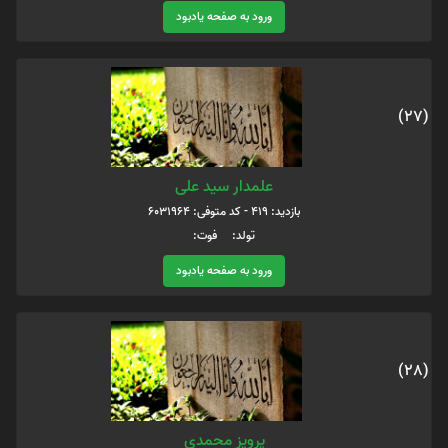
ورود به صفحه یادبود
(27)
علمدار سید علی
بازدید: 419 - کد متوفی: 6031964
تولد: فوت:
ورود به صفحه یادبود
(28)
پرویز محمدی