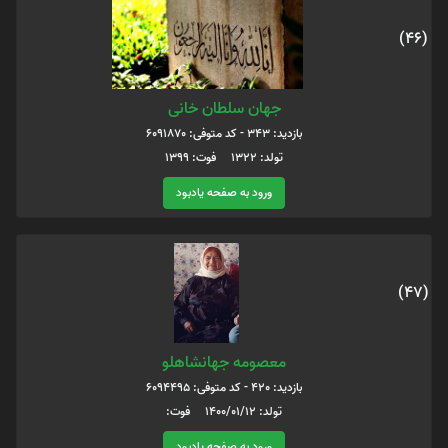
(46)
جهان سلطان خانی
بازدید: 343 - کد متوفی: 6091870
تولد: 1322 فوت: 1399
ورود به صفحه یادبود
(47)
معصومه جهانشاهلو
بازدید: 420 - کد متوفی: 6094495
تولد: ۱۴۰۰/۰۱/۱۲ فوت:
ورود به صفحه یادبود