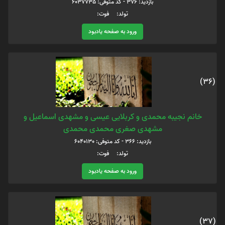
بازدید: 376 - کد متوفی: 6037735
تولد: فوت:
ورود به صفحه یادبود
(36)
خانم نجیبه محمدی و کربلایی عیسی و مشهدی اسماعیل و
مشهدی صغری محمدی محمدی
بازدید: 366 - کد متوفی: 6040130
تولد: فوت:
ورود به صفحه یادبود
(37)