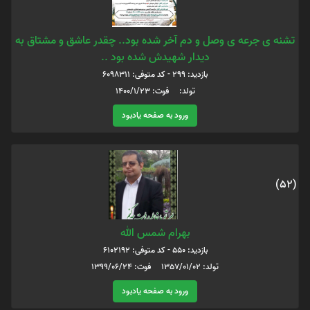
تشنه ی جرعه ی وصل و دم آخر شده بود.. چقدر عاشق و مشتاق به
دیدار شهیدش شده بود ..
بازدید: 299 - کد متوفی: 6098311
تولد: فوت: ۱۴۰۰/۱/۲۳
ورود به صفحه یادبود
(52)
بهرام شمس الله
بازدید: 550 - کد متوفی: 6102192
تولد: 1357/01/02 فوت: 1399/06/24
ورود به صفحه یادبود