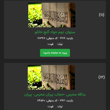
(11)
ستوان دوم جواد گنج خانلو
بازدید: 489 - کد متوفی: 71368
تولد: فوت:
ورود به صفحه یادبود
(12)
یدالله محرمی -حجاب پیران محرمی- پیران
بازدید: 362 - کد متوفی: 74560
تولد: فوت: