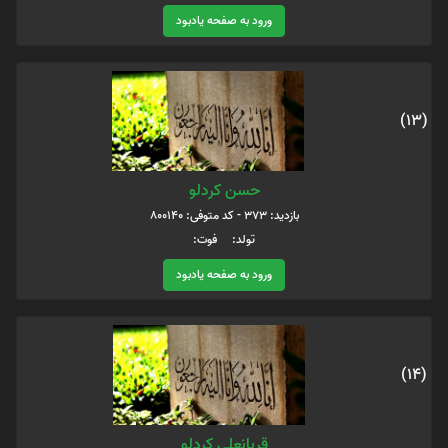
ورود به صفحه یادبود
(13)
حسن کردلو
بازدید: 373 - کد متوفی: 800140
تولد: فوت:
ورود به صفحه یادبود
(14)
قربانعلی کردلو