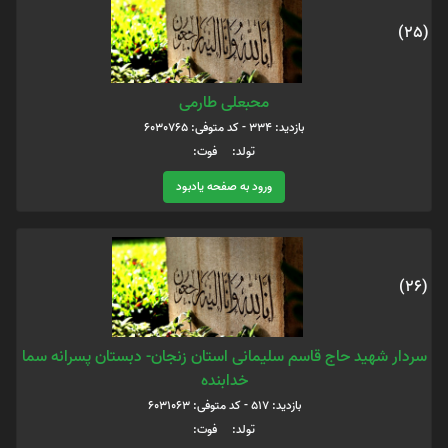
(25)
محبعلی طارمی
بازدید: 334 - کد متوفی: 6030765
تولد: فوت:
ورود به صفحه یادبود
(26)
سردار شهید حاج قاسم سلیمانی استان زنجان- دبستان پسرانه سما
خدابنده
بازدید: 517 - کد متوفی: 6031063
تولد: فوت: