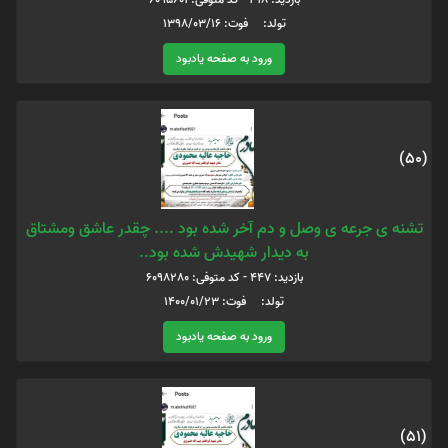
تولد: فوت: 1398/03/16
ورود به صفحه یادبود
(50)
تشنه ی جرعه ی وصل و دم آخر شده بود .... چقدر عاشق و‌مشتاق
به دیدار شهیدش شده بود..
بازدید: 447 - کد متوفی: 6098280
تولد: فوت: 1400/01/23
ورود به صفحه یادبود
(51)