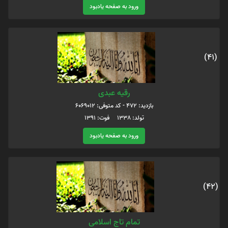
ورود به صفحه یادبود
(41)
رقیه عبدی
بازدید: 472 - کد متوفی: 6069012
تولد: 1338 فوت: 1391
ورود به صفحه یادبود
(42)
تمام تاج اسلامی