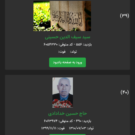
(39)
سید سیف الدین حسینی
بازدید: 556 - کد متوفی: 6054330
تولد: فوت:
ورود به صفحه یادبود
(40)
حاج حسین خدادادی
بازدید: 490 - کد متوفی: 6063974
تولد: 1310/07/03 فوت: 1399/11/11