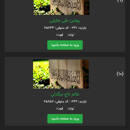
(9)
روشن علی جلیلی
بازدید: 361 - کد متوفی: 65844
تولد: فوت:
ورود به صفحه یادبود
(10)
عالم تاج بیگدلی
بازدید: 369 - کد متوفی: 65857
تولد: فوت:
ورود به صفحه یادبود