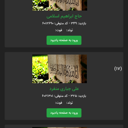
حاج ابراهیم اسلامی
بازدید: 349 - کد متوفی: 6012690
تولد: فوت:
ورود به صفحه یادبود
(17)
علی جباری منفرد
بازدید: 325 - کد متوفی: 6021301
تولد: فوت:
ورود به صفحه یادبود