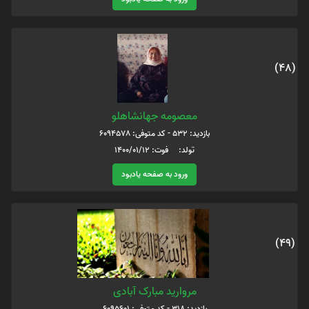
(48)
معصومه جهانشاهلو
بازدید: 532 - کد متوفی: 6094578
تولد: فوت: 1400/01/12
ورود به صفحه یادبود
(49)
مروارید مبارک آبادی
بازدید: 318 - کد متوفی: 6095601