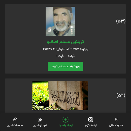
(53)
کربلایی مسلم اصانلو
بازدید: 357 - کد متوفی: 6111374
تولد: فوت:
ورود به صفحه یادبود
(54)
حاج عین اله رجبی
بازدید: 317 - کد متوفی: 6118687
حمایت مالی
اینستاگرام
ایجاد یادبود
شهدای امروز
صفحات امروز
تولد: فوت: 1387/02/06