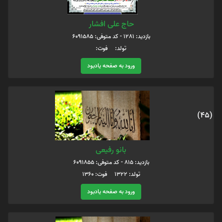
حاج علی افشار
بازدید: 1281 - کد متوفی: 6091585
تولد: فوت:
ورود به صفحه یادبود
(45)
بانو رفیعی
بازدید: 815 - کد متوفی: 6091855
تولد: 1322 فوت: 1360
ورود به صفحه یادبود