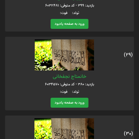
بازدید: 399 - کد متوفی: 6032481
تولد: فوت:
ورود به صفحه یادبود
(29)
خانمتاج نجفخانی
بازدید: 380 - کد متوفی: 6034570
تولد: فوت:
ورود به صفحه یادبود
(30)