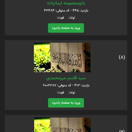
بانومعصومه ایمانزاده
بازدید: 445 - کد متوفی: 43484
تولد: فوت:
ورود به صفحه یادبود
(8)
سید قاسم میرمحمدی
بازدید: 413 - کد متوفی: 6003287
تولد: فوت:
ورود به صفحه یادبود