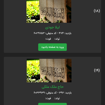
(18)
لیلا جودی
بازدید: 474 - کد متوفی: 6029753
تولد: فوت:
ورود به صفحه یادبود
(19)
حاح ملک ملکی
بازدید: 392 - کد متوفی: 6033939
تولد: فوت: