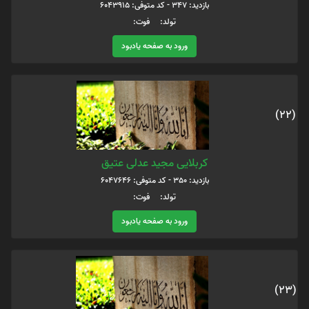
بازدید: 347 - کد متوفی: 6043915
تولد: فوت:
ورود به صفحه یادبود
(22)
کربلایی مجید عدلی عتیق
بازدید: 350 - کد متوفی: 6047646
تولد: فوت:
ورود به صفحه یادبود
(23)