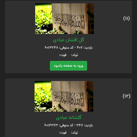
(11)
گل افشان عبادی
بازدید: 407 - کد متوفی: 6013248
تولد: فوت:
ورود به صفحه یادبود
(12)
گلشانه عبادی
بازدید: 367 - کد متوفی: 6013263
تولد: فوت: