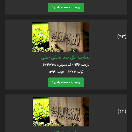
ورود به صفحه یادبود
(43)
الحاجیه گل نسا نجفی حقی
بازدید: 946 - کد متوفی: 6099735
تولد: ۱۳۲۴ فوت: ۱۳۹۹
ورود به صفحه یادبود
(44)