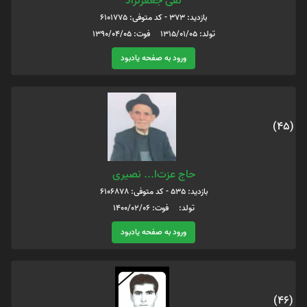
نقی جعفرنژاد
بازدید: 373 - کد متوفی: 6101775
تولد: 1315/01/05 فوت: 1390/04/05
ورود به صفحه یادبود
(45)
حاج عزت‌ا... نصیری
بازدید: 535 - کد متوفی: 6106878
تولد: فوت: 1400/02/06
ورود به صفحه یادبود
(46)