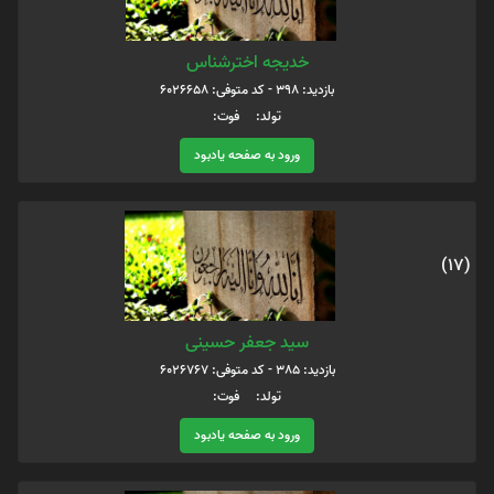
خدیجه اخترشناس
بازدید: 398 - کد متوفی: 6026658
تولد: فوت:
ورود به صفحه یادبود
(17)
سید جعفر حسینی
بازدید: 385 - کد متوفی: 6026767
تولد: فوت:
ورود به صفحه یادبود