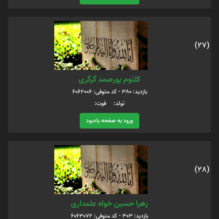
(27)
کلثوم پورصمد گرگری
بازدید: 380 - کد متوفی: 6062006
تولد: فوت:
ورود به صفحه یادبود
(28)
زهرا حسین خواه علمداری
بازدید: 303 - کد متوفی: 6063072