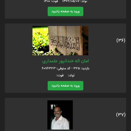
تولد: 1362/05/07 فوت: 1400
ورود به صفحه یادبود
(36)
امان اله خندانپور علمداری
بازدید: 325 - کد متوفی: 6076323
تولد: فوت:
ورود به صفحه یادبود
(37)