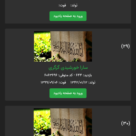
تولد: فوت:
ورود به صفحه یادبود
(29)
سارا خورشیدی گرگری
بازدید: 644 - کد متوفی: 6063696
تولد: 1342/01/12 فوت: 1399/09/06
ورود به صفحه یادبود
(30)