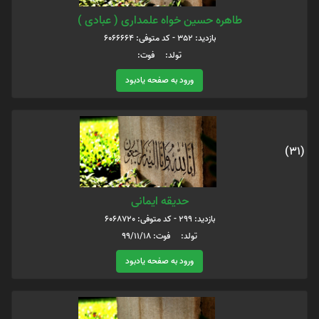
طاهره حسین خواه علمداری ( عبادی )
بازدید: 352 - کد متوفی: 6066664
تولد: فوت:
ورود به صفحه یادبود
(31)
حدیقه ایمانی
بازدید: 299 - کد متوفی: 6068720
تولد: فوت: 99/11/18
ورود به صفحه یادبود