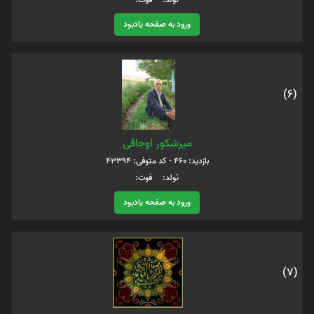
ورود به صفحه یادبود
(6)
میرشکور اوجاقی
بازدید: 460 - کد متوفی: 43394
تولد: فوت:
ورود به صفحه یادبود
(7)