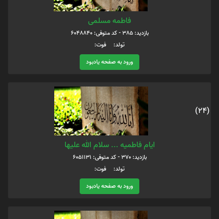
فاطمه مسلمی
بازدید: 385 - کد متوفی: 6048840
تولد: فوت:
ورود به صفحه یادبود
(24)
ایام فاطمیه ... سلام الله علیها
بازدید: 370 - کد متوفی: 6051131
تولد: فوت:
ورود به صفحه یادبود