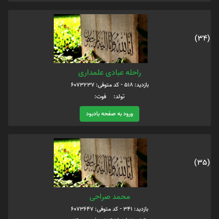
(34)
راحله عبادی علمداری
بازدید: 518 - کد متوفی: 6073237
تولد: فوت:
ورود به صفحه یادبود
(35)
محمد صراحی
بازدید: 341 - کد متوفی: 6073647