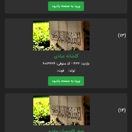
ورود به صفحه یادبود
(13)
گلشانه عبادی
بازدید: 432 - کد متوفی: 6013636
تولد: فوت:
ورود به صفحه یادبود
(14)
صفر قاسمیان مقدم