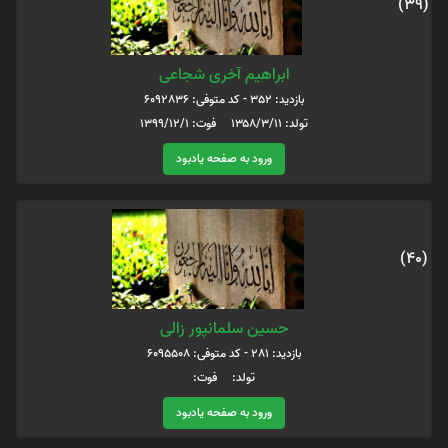
(39)
ابراهیم آخری شجاعی
بازدید: 352 - کد متوفی: 6092836
تولد: ۱۳۵۸/۳/۱۱ فوت: ۱۳۹۹/۱۲/۱
ورود به صفحه یادبود
(40)
حسین سلمانپور زالی
بازدید: 281 - کد متوفی: 6095508
تولد: فوت:
ورود به صفحه یادبود