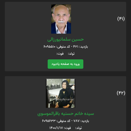
(41)
حسین سلمانپورزالی
بازدید: 421 - کد متوفی: 6095510
تولد: فوت:
ورود به صفحه یادبود
(42)
سیده خانم حسنیه باقرالموسوی
بازدید: 787 - کد متوفی: 6095633
تولد: فوت: 1400/1/17