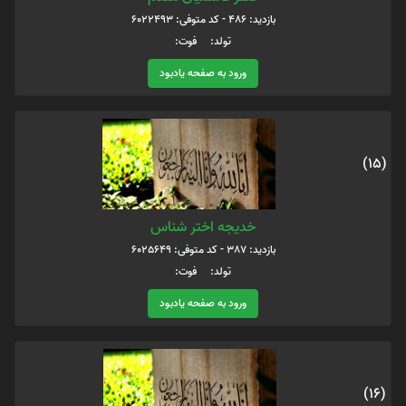
بازدید: 486 - کد متوفی: 6022493
تولد: فوت:
ورود به صفحه یادبود
(15)
خدیجه اختر شناس
بازدید: 387 - کد متوفی: 6025649
تولد: فوت:
ورود به صفحه یادبود
(16)