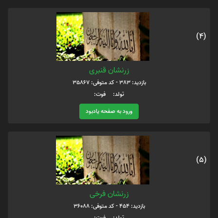
(4)
زرنشان قنبری
بازدید: 383 - کد متوفی: 35867
تولد: فوت:
ورود به صفحه یادبود
(5)
زرنشان فرخی
بازدید: 454 - کد متوفی: 36088
تولد: فوت: