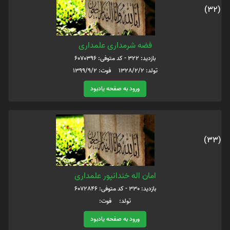
(32)
فضه شرمداری علمداری
بازدید: 322 - کد متوفی: 6070396
تولد: 1328/2/2 فوت: 1399/9/2
ورود به صفحه یادبود
(33)
امان اله خندانپور علمداری
بازدید: 330 - کد متوفی: 6072846
تولد: فوت:
ورود به صفحه یادبود