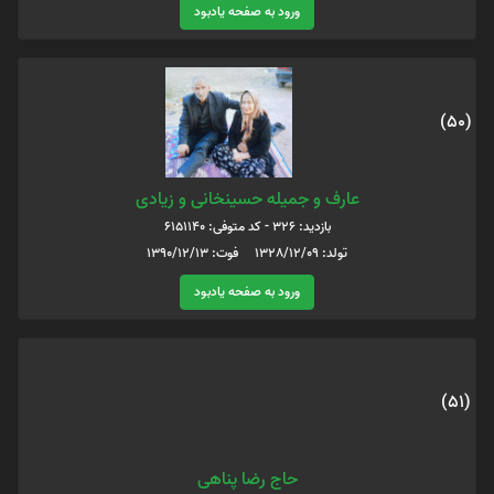
ورود به صفحه یادبود
(50)
عارف و جمیله حسینخانی و زیادی
بازدید: 326 - کد متوفی: 6151140
تولد: 1328/12/09 فوت: 1390/12/13
ورود به صفحه یادبود
(51)
حاج رضا پناهی