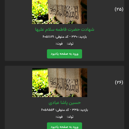
(25)
شهادت حضرت فاطمه سلام علیها
بازدید: 330 - کد متوفی: 6051189
تولد: فوت:
ورود به صفحه یادبود
(26)
حسین پاشا عبادی
بازدید: 335 - کد متوفی: 6058554
تولد: فوت:
ورود به صفحه یادبود