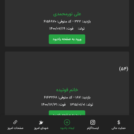
علی نورمحمدی
بازدید: 322 - کد متوفی: 6156870
تولد: فوت: 1400/07/19
ورود به صفحه یادبود
(54)
خانم فوتیده
بازدید: 187 - کد متوفی: 6163268
تولد: 1315/01/01 فوت: 1400/12/31
ورود به صفحه یادبود
حمایت مالی
اینستاگرام
ایجاد یادبود
شهدای امروز
صفحات امروز