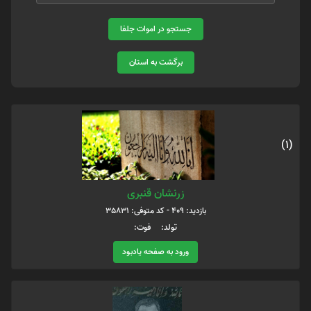
جستجو در اموات جلفا
برگشت به استان
(1)
زرنشان قنبری
بازدید: 409 - کد متوفی: 35831
تولد: فوت:
ورود به صفحه یادبود