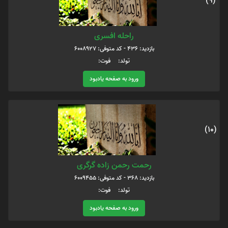
(9)
راحله افسری
بازدید: 436 - کد متوفی: 6008927
تولد: فوت:
ورود به صفحه یادبود
(10)
رحمت رحمن زاده گرگری
بازدید: 368 - کد متوفی: 6009455
تولد: فوت:
ورود به صفحه یادبود