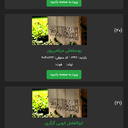
ورود به صفحه یادبود
(20)
یوسفعلی مرتضی‌پور
بازدید: 342 - کد متوفی: 6040133
تولد: فوت:
ورود به صفحه یادبود
(21)
ابوالفضل ایوبی گرگری