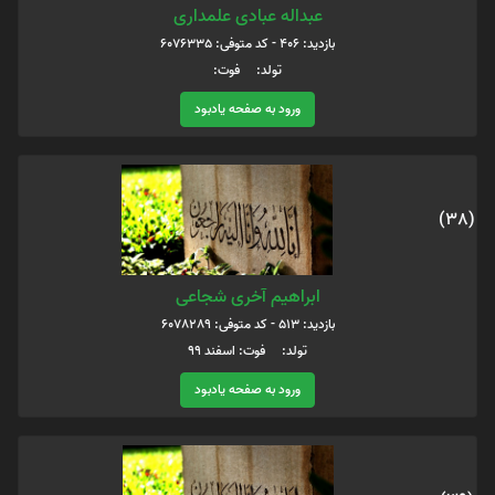
عبداله عبادی علمداری
بازدید: 406 - کد متوفی: 6076335
تولد: فوت:
ورود به صفحه یادبود
(38)
ابراهیم آخری شجاعی
بازدید: 513 - کد متوفی: 6078289
تولد: فوت: اسفند ۹۹
ورود به صفحه یادبود