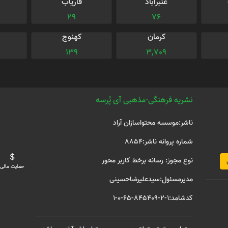
عنبرآباد
فاریاب
29
76
کرمان
کهنوج
139
3,709
نشریه فرهنگی-مذهبی آی پُرسه
ناشر:موسسه محتواسازان آراد
شماره پروانه ناشر:8854
نوع مجوز: رسانه برخط کاربر محور
حمایت مالی
مدیرمسئول:سیدعلیرضاحسینی
کدشامد:1-2-845409-65-0-1