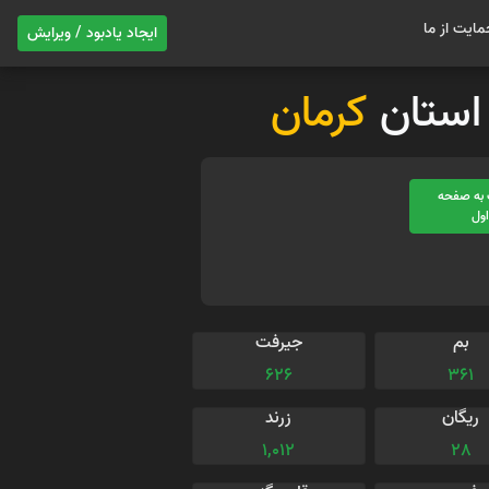
مایت از ما
ایجاد یادبود / ویرایش
ر استان
کرمان
به صفحه
ول
بم
جیرفت
626
361
ریگان
زرند
1,012
28