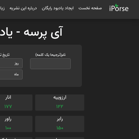
صفحه نخست
ایجاد یادبود رایگان
درباره این نشریه
زیا
آی پرسه - یاد
نام(ترجیحا یک کلمه)
تاریخ ت
ارزوییه
انار
177
122
رابر
راور
100
150