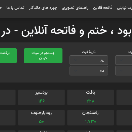
رت نیابتی
فاتحه آنلاین
راهنمای تصویری
چهره های ماندگار
تماس با ما
ح
بود ، ختم و فاتحه آنلاین - د
ولد
تاریخ فوت
جستجو در اموات
برگشت 
کرمان
ا
بافت
بردسیر
146
228
رفسنجان
رودبارجنوب
50
1,730