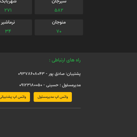
سیرجان
شهربابک
271
582
منوجان
نرماشیر
34
70
راه های ارتباطی :
پشتیبان: صادق پور - 09378608043
مدیرمسئول : حسینی - 09123180050
واتس اپ مدیرمسئول
واتس اپ پشتیبانی