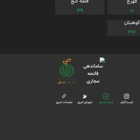
فهرج
قلعه گنج
39
10
کوهبنان
217
اینستاگرام
ایجاد یادبود
شهدای امروز
صفحات امروز