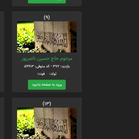
(9)
مرحوم حاج حسین ناصرپور
بازدید: 372 - کد متوفی: 59913
تولد: فوت:
ورود به صفحه یادبود
(13)