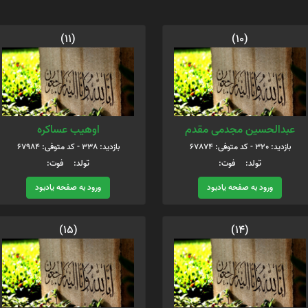
(11)
(10)
عبدالحسین مجدمی مقدم
اوهیب عساکره
بازدید: 320 - کد متوفی: 67874
بازدید: 338 - کد متوفی: 67984
تولد: فوت:
تولد: فوت:
ورود به صفحه یادبود
ورود به صفحه یادبود
(15)
(14)