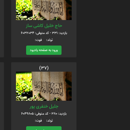
حاج خلیل کاشی ساز
بازدید: 331 - کد متوفی: 6032034
تولد: فوت:
ورود به صفحه یادبود
(37)
جلیل خنفری پور
بازدید: 380 - کد متوفی: 6049805
تولد: فوت: