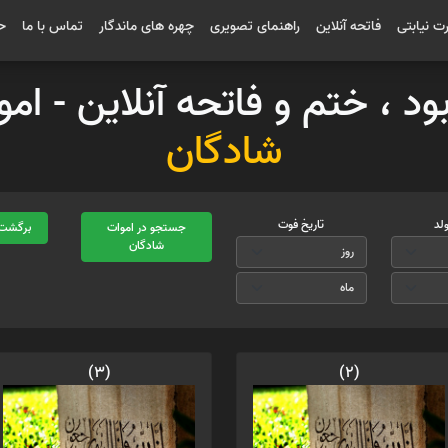
رت نیابتی
فاتحه آنلاین
راهنمای تصویری
چهره های ماندگار
تماس با ما
ح
بود ، ختم و فاتحه آنلاین - ا
شادگان
ولد
تاریخ فوت
جستجو در اموات
برگشت 
شادگان
(3)
(2)