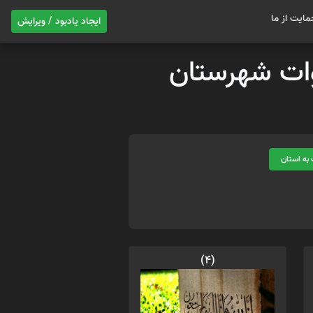
مایت از ما
ایجاد یادبود / ویرایش
موات شهرستان
به استان
(4)