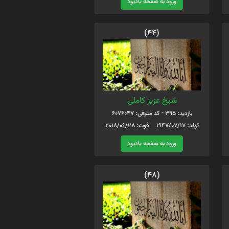
ورود به صفحه یادبود
(44)
شیخ عزیز کاملی
بازدید: 395 - کد متوفی: 6076047
تولد: 1947/07/17 فوت: 2018/06/28
ورود به صفحه یادبود
(48)