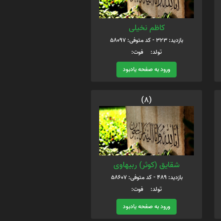
کاظم نخیلی
بازدید: 323 - کد متوفی: 58097
تولد: فوت:
ورود به صفحه یادبود
(8)
شقایق (کوثر) ربیهاوی
بازدید: 489 - کد متوفی: 58607
تولد: فوت:
ورود به صفحه یادبود