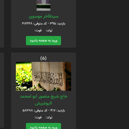
سیدفاخر موسوی
بازدید: 395 - کد متوفی: 38448
تولد: فوت:
ورود به صفحه یادبود
(5)
حاج شیخ منصور ابو امحمد
البوغبیش
بازدید: 417 - کد متوفی: 58388
تولد: فوت:
ورود به صفحه یادبود