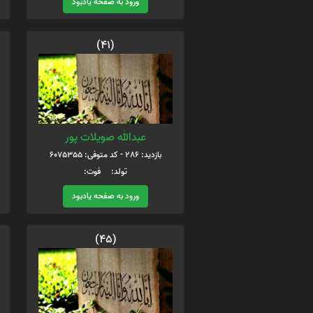
ورود به صفحه یادبود
(41)
عبدالله صویلات پور
بازدید: 286 - کد متوفی: 6075355
تولد: فوت:
ورود به صفحه یادبود
(45)