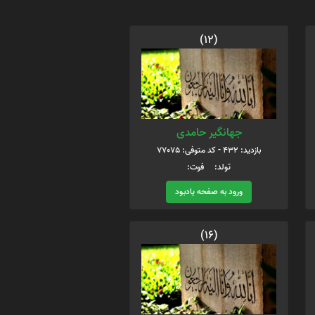
(12)
جهانگیر حامدی
بازدید: 432 - کد متوفی: 77075
تولد: فوت:
ورود به صفحه یادبود
(16)