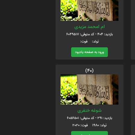
ام امحمد مزیدی
بازدید: 404 - کد متوفی: 6049517
تولد: فوت:
ورود به صفحه یادبود
(40)
شوغه خنفری
بازدید: 291 - کد متوفی: 6056501
تولد: 1980 فوت: 2020