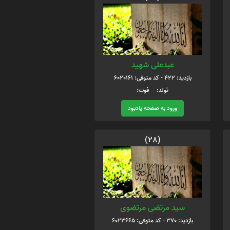
عبدعلی شهید
بازدید: 422 - کد متوفی: 6020161
تولد: فوت:
ورود به صفحه یادبود
(28)
سید مرتضی مرتضوی
بازدید: 370 - کد متوفی: 6023665