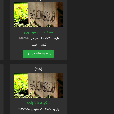
سید جعفر موسوی
بازدید: 378 - کد متوفی: 6013703
تولد: فوت:
ورود به صفحه یادبود
(25)
سکینه طلا زاده
بازدید: 355 - کد متوفی: 6023590