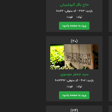
حاج باقر البوغبیش
بازدید: 383 - کد متوفی: 80062
تولد: فوت:
ورود به صفحه یادبود
(20)
سید جعفر موسوی
بازدید: 407 - کد متوفی: 6013692
تولد: فوت:
ورود به صفحه یادبود
(24)