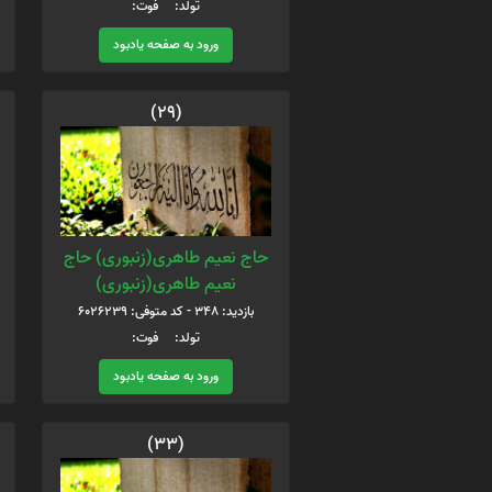
تولد: فوت:
ورود به صفحه یادبود
(29)
حاج نعیم طاهری(زنبوری) حاج
نعیم طاهری(زنبوری)
بازدید: 348 - کد متوفی: 6026239
تولد: فوت:
ورود به صفحه یادبود
(33)