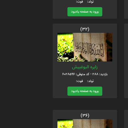
تولد: فوت:
ورود به صفحه یادبود
(32)
زایره البوغبیش
بازدید: 288 - کد متوفی: 6028596
تولد: فوت:
ورود به صفحه یادبود
(36)