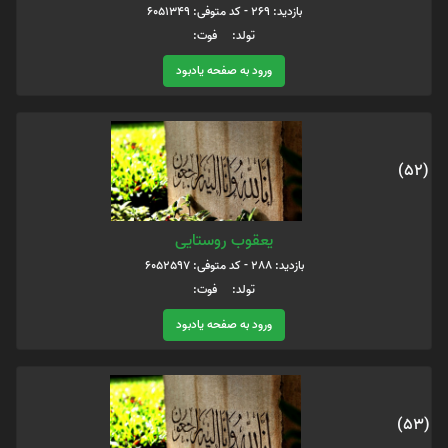
بازدید: 269 - کد متوفی: 6051349
تولد: فوت:
ورود به صفحه یادبود
(52)
یعقوب روستایی
بازدید: 288 - کد متوفی: 6052597
تولد: فوت:
ورود به صفحه یادبود
(53)