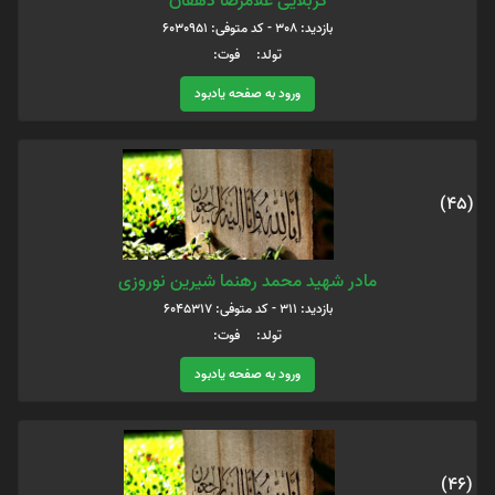
کربلایی غلامرضا دهقان
بازدید: 308 - کد متوفی: 6030951
تولد: فوت:
ورود به صفحه یادبود
(45)
مادر شهید محمد رهنما شیرین نوروزی
بازدید: 311 - کد متوفی: 6045317
تولد: فوت:
ورود به صفحه یادبود
(46)