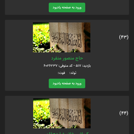
ورود به صفحه یادبود
(43)
حاج منصور منفرد
بازدید: 517 - کد متوفی: 6026237
تولد: فوت:
ورود به صفحه یادبود
(44)