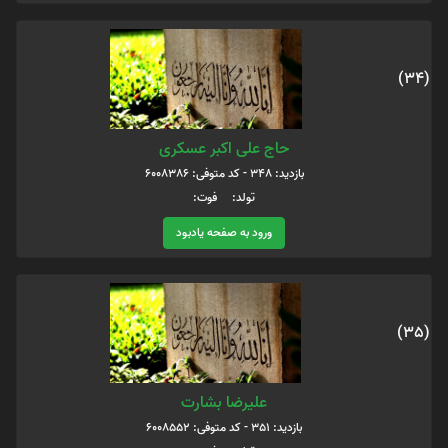
(34)
حاج علی اکبر عسکری
بازدید: 348 - کد متوفی: 6008386
تولد: فوت:
ورود به صفحه یادبود
(35)
علیرضا بشارت
بازدید: 351 - کد متوفی: 6008552