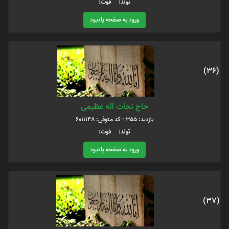
تولد: فوت:
ورود به صفحه یادبود
(36)
حاج نجات اله عظیمی
بازدید: 355 - کد متوفی: 6011148
تولد: فوت:
ورود به صفحه یادبود
(37)