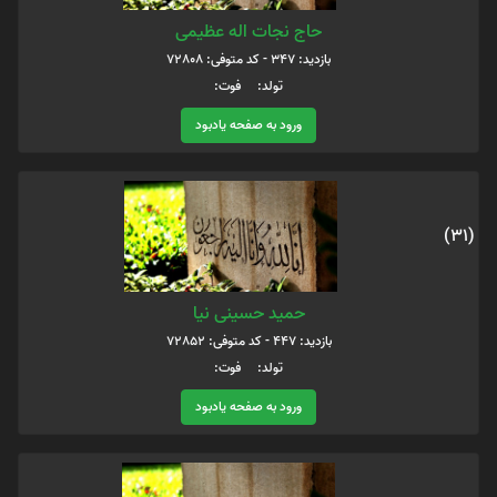
حاج نجات اله عظیمی
بازدید: 347 - کد متوفی: 72808
تولد: فوت:
ورود به صفحه یادبود
(31)
حمید حسینی نیا
بازدید: 447 - کد متوفی: 72852
تولد: فوت:
ورود به صفحه یادبود