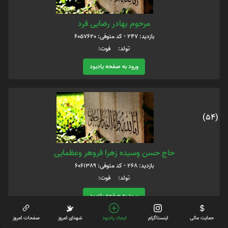
مرحوم بهادر رضایی فرد
بازدید: 247 - کد متوفی: 6057620
تولد: فوت:
ورود به صفحه یادبود
(54)
حاج حسن وسیده زهرا فروهر وعظمایی
بازدید: 268 - کد متوفی: 6061389
تولد: فوت:
ورود به صفحه یادبود
حمایت مالی
اینستاگرام
ایجاد یادبود
شهدای امروز
صفحات امروز