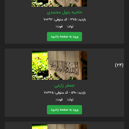
حاجیه بتول محمدی
بازدید: 375 - کد متوفی: 70292
تولد: فوت:
ورود به صفحه یادبود
(24)
جعفر زارعی
بازدید: 590 - کد متوفی: 70325
تولد: فوت:
ورود به صفحه یادبود