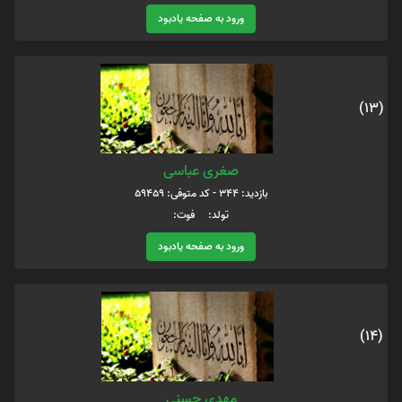
ورود به صفحه یادبود
(13)
صغری عباسی
بازدید: 344 - کد متوفی: 59459
تولد: فوت:
ورود به صفحه یادبود
(14)
مهدی حسنی