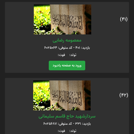
(41)
معصومه رضایی
بازدید: 401 - کد متوفی: 6025064
تولد: فوت:
ورود به صفحه یادبود
(42)
سردارشهید حاج قاسم سلیمانی
بازدید: 331 - کد متوفی: 6025687
تولد: فوت: