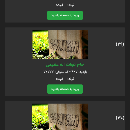
تولد: فوت:
ورود به صفحه یادبود
(29)
حاج نجات اله عظیمی
بازدید: 427 - کد متوفی: 72777
تولد: فوت:
ورود به صفحه یادبود
(30)