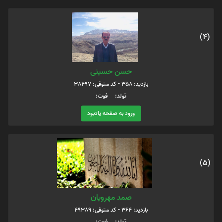
(4)
حسن حسینی
بازدید: 358 - کد متوفی: 38497
تولد: فوت:
ورود به صفحه یادبود
(5)
صمد مهرویان
بازدید: 364 - کد متوفی: 49389
تولد: فوت: