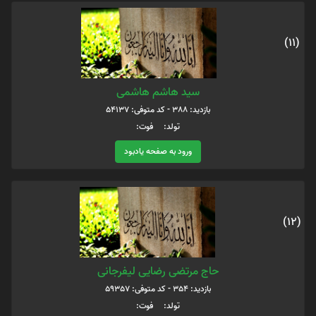
(11)
سید هاشم هاشمی
بازدید: 388 - کد متوفی: 54137
تولد: فوت:
ورود به صفحه یادبود
(12)
حاج مرتضی رضایی لیفرجانی
بازدید: 354 - کد متوفی: 59357
تولد: فوت: