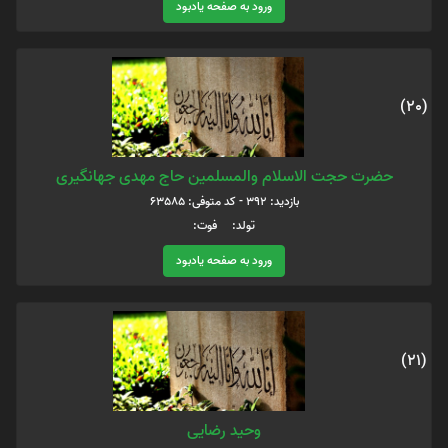
ورود به صفحه یادبود
(20)
حضرت حجت الاسلام والمسلمین حاج مهدی جهانگیری
بازدید: 392 - کد متوفی: 63585
تولد: فوت:
ورود به صفحه یادبود
(21)
وحید رضایی