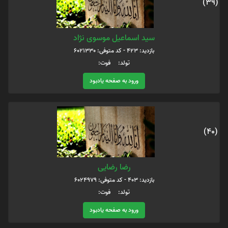
(39)
سید اسماعیل موسوی نژاد
بازدید: 423 - کد متوفی: 6021330
تولد: فوت:
ورود به صفحه یادبود
(40)
رضا رضایی
بازدید: 403 - کد متوفی: 6024979
تولد: فوت:
ورود به صفحه یادبود