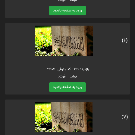
ورود به صفحه یادبود
(6)
بازدید: 316 - کد متوفی: 49651
تولد: فوت:
ورود به صفحه یادبود
(7)