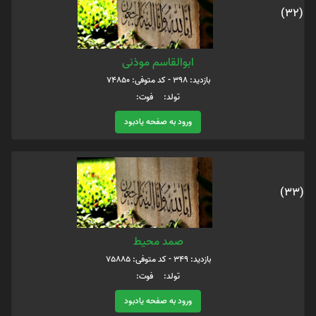
(32)
ابوالقاسم موذنی
بازدید: 398 - کد متوفی: 74850
تولد: فوت:
ورود به صفحه یادبود
(33)
صمد محیط
بازدید: 349 - کد متوفی: 75885
تولد: فوت:
ورود به صفحه یادبود