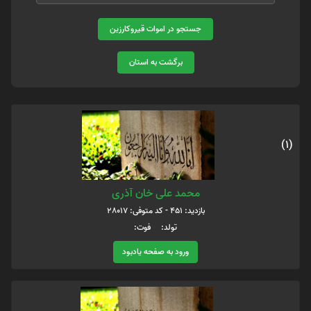
جستجو در اموات قیروکارزین
برگشت به استان
(1)
محمد علی خان آذری
بازدید: 451 - کد متوفی: 28017
تولد: فوت:
ورود به صفحه یادبود