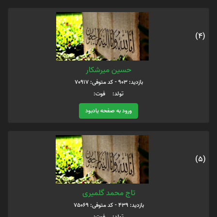
(4)
حسین میرشکار
بازدید: 903 - کد متوفی: 70917
تولد: فوت:
ورود به صفحه یادبود
(5)
تاج محمد گلمیری
بازدید: 439 - کد متوفی: 75069
تولد: فوت: