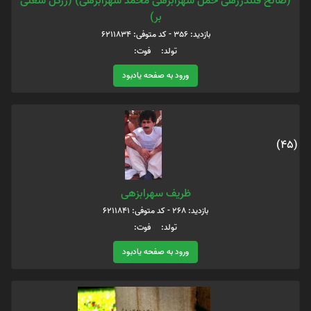
(صالح قلندرزهی حمل سهرابزهی محمد سهرابزهی) (زرگل شعلی
بر)
بازدید: 356 - کد متوفی: 6211834
تولد: فوت:
ورود به صفحه یادبود
(45)
ظریف سهرابزهی
بازدید: 268 - کد متوفی: 6211841
تولد: فوت:
ورود به صفحه یادبود