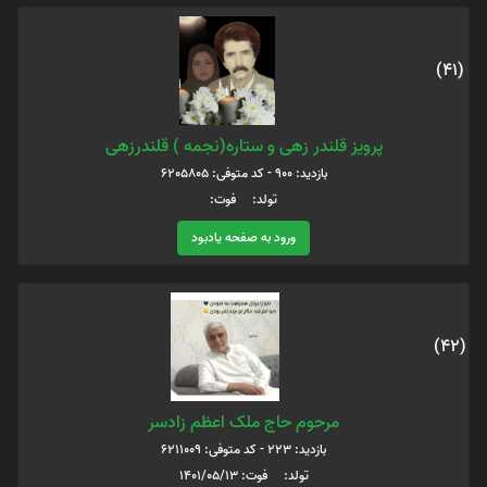
(41)
پرویز قلندر زهی و ستاره(نجمه ) قلندرزهی
بازدید: 900 - کد متوفی: 6205805
تولد: فوت:
ورود به صفحه یادبود
(42)
مرحوم حاج ملک اعظم زادسر
بازدید: 223 - کد متوفی: 6211009
تولد: فوت: 1401/05/13