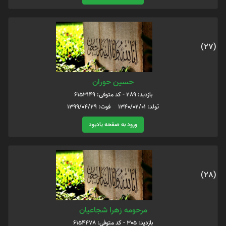
(27)
حسین حوران
بازدید: 289 - کد متوفی: 6153149
تولد: 1340/02/01 فوت: 1399/04/29
ورود به صفحه یادبود
(28)
مرحومه زهرا شجاعیان
بازدید: 305 - کد متوفی: 6154478