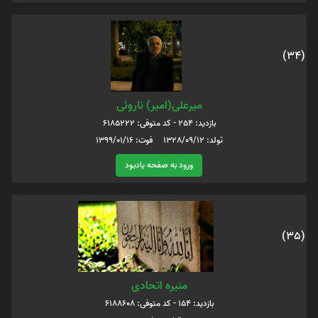
(34)
میرعلی(امیر) ناروئی
بازدید: 254 - کد متوفی: 6185222
تولد: 1328/09/12 فوت: 1399/01/16
ورود به صفحه یادبود
(35)
منیره اتحادی
بازدید: 154 - کد متوفی: 6188608