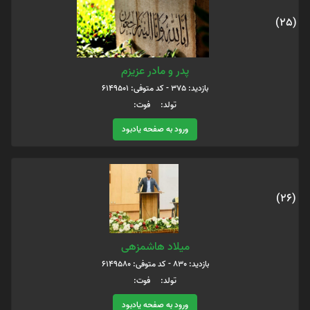
(25)
پدر و مادر عزیزم
بازدید: 375 - کد متوفی: 6149501
تولد: فوت:
ورود به صفحه یادبود
(26)
میلاد هاشمزهی
بازدید: 830 - کد متوفی: 6149580
تولد: فوت:
ورود به صفحه یادبود