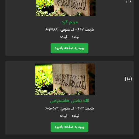
(9)
مریم کرد
بازدید: 647 - کد متوفی: 6047881
تولد: فوت:
ورود به صفحه یادبود
(10)
الله بخش هاشمزهی
بازدید: 403 - کد متوفی: 6050529
تولد: فوت:
ورود به صفحه یادبود