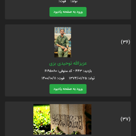
تولد: فوت:
ورود به صفحه یادبود
(36)
عزیزالله توحیدی بزی
بازدید: 443 - کد متوفی: 6195080
تولد: 1374/01/25 فوت: 1400/10/11
ورود به صفحه یادبود
(37)