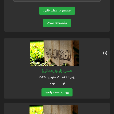
جستجو در اموات خاش
برگشت به استان
(1)
حسن زارع(رحمانی)
بازدید: 546 - کد متوفی: 30451
تولد: فوت:
ورود به صفحه یادبود