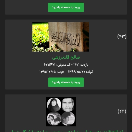
ورود به صفحه یادبود
(43)
صالح قلندرزهی
بازدید: 147 - کد متوفی: 6211471
تولد: 1366/05/20 فوت: 1391/12/05
ورود به صفحه یادبود
(44)