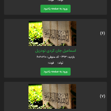
ورود به صفحه یادبود
(6)
اسماعیل جان کردی تودزیل
بازدید: 493 - کد متوفی: 6020210
تولد: فوت:
ورود به صفحه یادبود
(7)