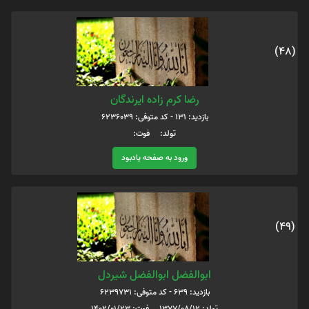
(48)
رضا کرم زاده ایرندگان
بازدید: 131 - کد متوفی: 6236039
تولد: فوت:
ورود به صفحه یادبود
(49)
ابوالفضل ابوالفضل شیردل
بازدید: 639 - کد متوفی: 6239731
تولد: 1377/08/12 فوت: 1402/01/23