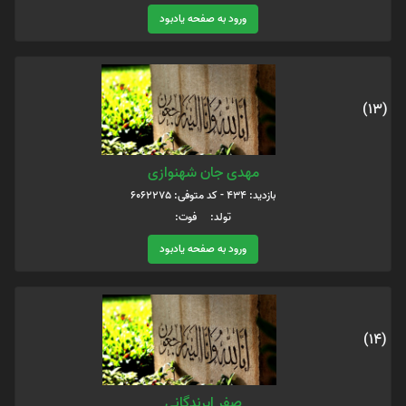
ورود به صفحه یادبود
(13)
مهدی جان شهنوازی
بازدید: 434 - کد متوفی: 6062275
تولد: فوت:
ورود به صفحه یادبود
(14)
صفر ایرندگانی