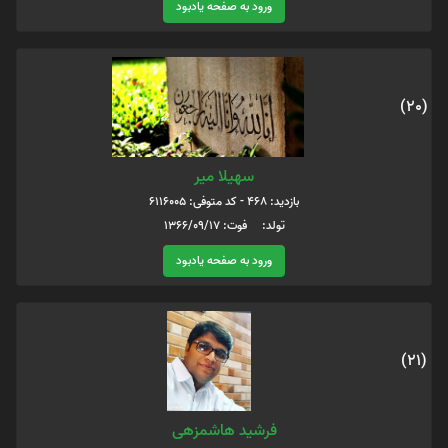
ورود به صفحه یادبود
(20)
سهیلا میر
بازدید: 468 - کد متوفی: 6116005
تولد: فوت: 1366/09/17
ورود به صفحه یادبود
(21)
فرشید هاشمزهی