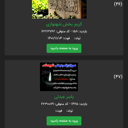
(46)
کریم بخش شهنوازی
بازدید: 158 - کد متوفی: 6223762
تولد: فوت: 1401/11/04
ورود به صفحه یادبود
(47)
یاسر عبدلی
بازدید: 1465 - کد متوفی: 6230089
تولد: فوت:
ورود به صفحه یادبود