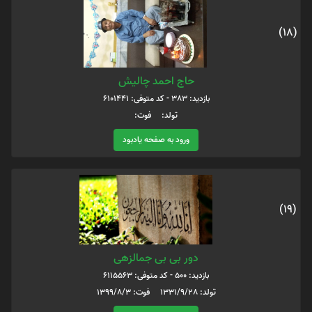
(18)
حاج احمد چالیش
بازدید: 383 - کد متوفی: 6101441
تولد: فوت:
ورود به صفحه یادبود
(19)
دور بی بی جمالزهی
بازدید: 500 - کد متوفی: 6115563
تولد: 1331/9/28 فوت: 1399/8/3