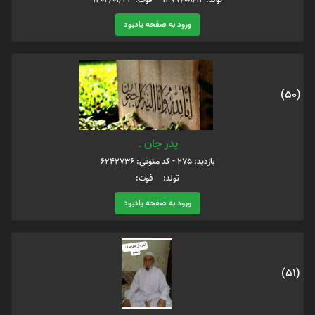
ورود به صفحه یادبود
(50)
پدر جان .
بازدید: 275 - کد متوفی: 6242736
تولد: فوت:
ورود به صفحه یادبود
(51)