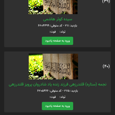
(39)
سیده کوثر هاشمی
بازدید: 211 - کد متوفی: 6204499
تولد: فوت:
ورود به صفحه یادبود
(40)
نجمه (ستاره) قلندرزهی فرزند زنده یاد شادروان پرویز قلندرزهی
بازدید: 275 - کد متوفی: 6205466
تولد: فوت:
ورود به صفحه یادبود