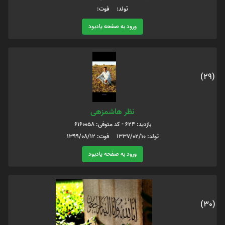
تولد: فوت:
ورود به صفحه یادبود
(29)
نظر هاشمزهی
بازدید: 624 - کد متوفی: 6160058
تولد: 1337/02/10 فوت: 1399/08/12
ورود به صفحه یادبود
(30)