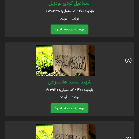
اسماعیل کردی تودزیل
بازدید: 401 - کد متوفی: 6020338
تولد: فوت:
ورود به صفحه یادبود
(8)
شهید سعید هاشمزهی
بازدید: 470 - کد متوفی: 6039110
تولد: فوت:
ورود به صفحه یادبود