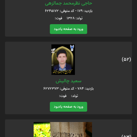
حاجی نظرمحمد جمالزهی
بازدید: 179 - کد متوفی: 6245172
تولد: 1328 فوت:
ورود به صفحه یادبود
(52)
سعید چالیش
بازدید: 784 - کد متوفی: 6272373
تولد: فوت:
ورود به صفحه یادبود